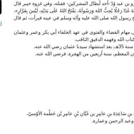
ْرو بن عبد وُدّ -أحد أبطال المشركين- فقتله، وفي غزوة خيبر قال
جُلًا يُحِبُّ اللهَ وَرَسُولَهُ، يَفْتَحُ اللهُ عَلَى يَدَيْهِ، لَيْسَ بِفَرَّارٍ»،
فخ رسول الله صلى الله عليه وآله وسلم في عينه فبرأت، ثم قال
ا
ى مهام القضاء والفتوى في عهد الخلفاء أبي بكر وعمر وعثمان
اب الله وفهمه الدقيق الثاقب.
لله عنه.
 المعظم، سنة أربعين من الهجرة. فرضي الله عنه.
ةَ بنِ سَاعِدَةَ بنِ عامِرِ بن غَيَّانِ بْنِ عامِرِ بْن خَطْمة الأوْسيّ،
ه وعبد الرحمن وعمارة.