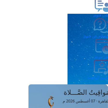
ب فتوى
تعلام عن فتوى
ز موعد
فتوى الهاتفية
َواقِيتُ الصَّـــلاة
اهرة · 07 أغسطس 2026 م