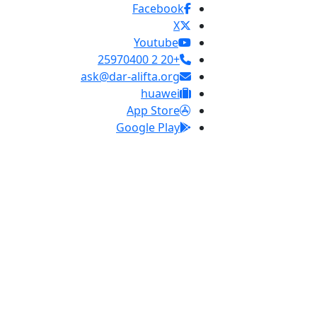
Facebook
X
Youtube
+20 2 25970400
ask@dar-alifta.org
huawei
App Store
Google Play