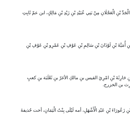
َدِّ بْنِ الْعَجْلَانِ مِنْ بَنِي عُبَيْدِ بْنِ زَيْدِ بْنِ مَالِكٍ، ابن عمّ ثَابِتِ
ُمَيَّةَ بْنِ لَوْذَانَ بْنِ سَالِمِ بْنِ عَوْفِ بْنِ عَمْرِو بْنِ عَوْفِ بْنِ
بْنِ حَارِثَةَ بْنِ امْرِئِ القيس بنِ مالكِ الأغرّ بنِ ثَعْلَبَة بنِ كعبٍ
رِث بن الخزرج.
 زَعُورَاءَ بْنِ عَبْدِ الْأَشْهَلِ، أمه لَيْلَى بِنْتُ الْيَمَانِ، أخت حُذيفةَ