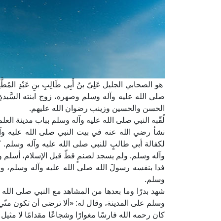
هو الصحابي الجليل عَلِيّ بنُ أَبِي طَالِبِ بنِ عَبْدِ ا
صلى الله عليه وآله وسلم وصهره، زوج ابنته السَّيدةِ
الحسن والحسين وزينب رضوان الله عليهم.
لُقّبه النبي صلى الله عليه وآله وسلم بباب مدينة العلم؛ حيث قال:
نشأ رضي الله عنه في بيت النبي صلى الله عليه وآله 
لكفالة أبي طالبٍ للنبي صلى الله عليه وآله وسلم.
وآله وسلم. ولم يسجد لصنمٍ قطّ قبل الإسلام، أسلم
فدا بنفسه رسولَ الله صلى الله عليه وآله وسلم، وب
وسلم.
شهد بدرًا وما بعدها من المشاهد مع النبي صلى الله ع
وسلم على المدينة، وقال له: «ألا ترضى أن تكون من
كان رحمه الله فارسًا مغوارًا وشجاعًا مقدامًا لا مث