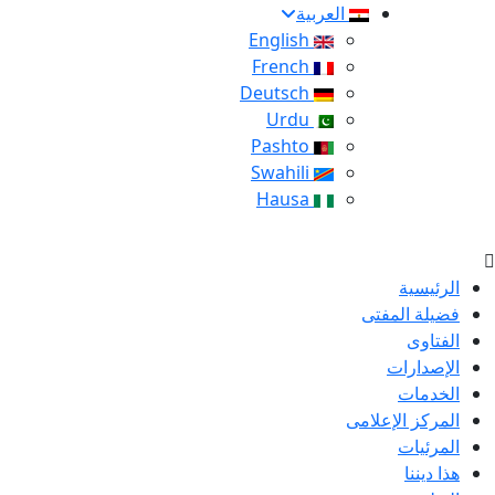
العربية
English
French
Deutsch
Urdu
Pashto
Swahili
Hausa
الرئيسية
فضيلة المفتى
الفتاوى
الإصدارات
الخدمات
المركز الإعلامى
المرئيات
هذا ديننا