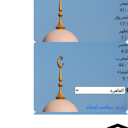
لفجر
4
لشروق
6
لظهر
1
لعصر
4:3
لمغرب
7 
لعشاء
9
عرض مواقيت الصلاة