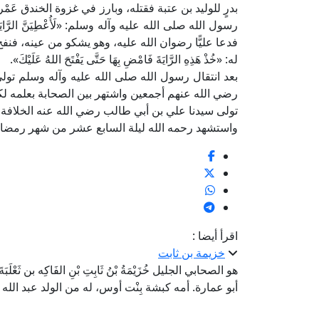
بدرٍ للوليد بن عتبة فقتله، وبارز في غزوة الخندق عَم
رسول الله صلى الله عليه وآله وسلم: «لَأُعْطِيَنَّ الرَّايَةَ غَدًا رَ
فدعا عليًّا رضوان الله عليه، وهو يشكو من عينه، فن
له: «خُذْ هَذِهِ الرَّايَةَ فَامْضِ بِهَا حَتَّى يَفْتَحَ اللهُ عَلَيْكَ».
بعد انتقال رسول الله صلى الله عليه وآله وسلم تول
رضي الله عنهم أجمعين واشتهر بين الصحابة بعلمه لكت
تولى سيدنا علي بن أبي طالب رضي الله عنه الخلافة سنة 35هـ، بعد استشهاد سيدنا عثمان رضي ا
واستشهد رحمه الله ليلة السابع عشر من شهر رمضان
اقرأ أيضا :
خزيمة بن ثابت
هو الصحابي الجليل خُزَيْمَةُ بْنُ ثَابِتِ بْنِ الفَاكِه بن ثَعْلَبَ
أبو عمارة. أمه كبشة بِنْت أوس، له من الولد عبد الل