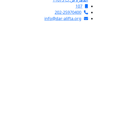
القاهرة ص.ب 11675
107
202-25970400
info@dar-alifta.org