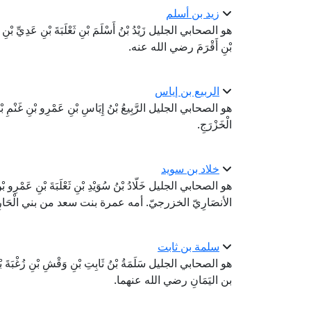
زيد بن أسلم
هو الصحابي الجليل زَيْدُ بْنُ أَسْلَمَ بْنِ ثَعْلَبَةَ بْنِ عَدِيِّ بْنِ الْج
بْنِ أَقْرَمَ رضي الله عنه.
الربيع بن إياس
هو الصحابي الجليل الرَّبِيعُ بْنُ إِيَاسِ بْنِ عَمْرِو بْنِ غَنْمِ بْنِ أ
الْخَزْرَجِ.
خلاد بن سويد
هو الصحابي الجليل خَلّادُ بْنُ سُوَيْدِ بْنِ ثَعْلَبَةَ بْنِ عَمْرِو 
الأنصَارِيّ الخزرجيّ. أمه عمرة بنت سعد من بني الْحَا
سلمة بن ثابت
هو الصحابي الجليل سَلَمَةُ بْنُ ثَابِتِ بْنِ وَقْشِ بْنِ زُغْبَةَ بْنِ
بن اليَمَانِ رضي الله عنهما.