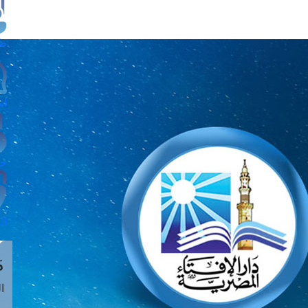
طل
اس
حج
ال
م
الق