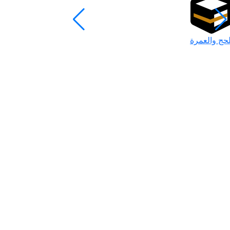
لحج والعمرة
رمضان