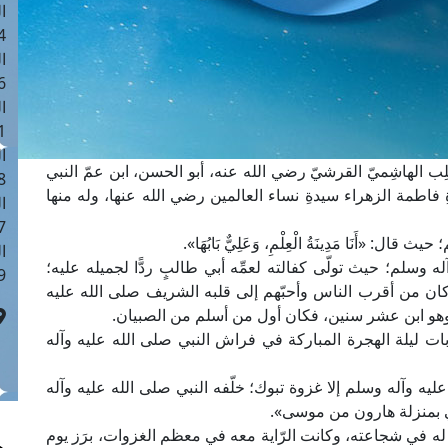
ا
 :41
ا
 :17
ا
 : 1
ا
لمُطَّلِب الهاشِميّ القرشيّ رضي الله عنه، أبو الحسن، ابن عمّ النبي
8
 فاطمة الزهراء سيدةِ نساء العالمين رضي الله عنها، وله منها
ا
: 44
 «أَنَا مَدِينَةُ الْعِلْمِ، وَعَلِيٌّ بَابُهَا».
ا
وسلم؛ حيث تولّى كفالته لعمِّه أبي طالبٍ ردًّا لجميله عليه؛
 :9
 كان من أقرب الناس وأحبّهم إلى قلبه الشريف صلى الله عليه
 وهو ابن عشر سنين، فكان أول من أسلم من الصبيان.
ات ليلة الهجرة المباركة في فراش النبي صلى الله عليه وآله
ليه وآله وسلم إلا غزوة تبوك؛ خلّفه النبي صلى الله عليه وآله
ّي بمنزلة هارون من موسى».
يل له في شجاعته، وكانت الرّاية معه في معظم الغزوات، برَز يوم