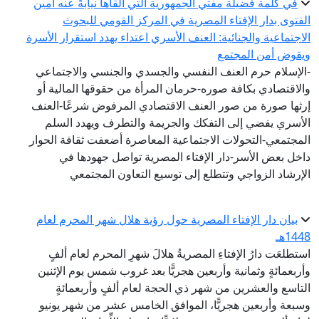
في كلمة فضيلة مفتي الجمهورية التي ألقاها نيابةً عنه أمين
الفتوى بدار الإفتاء المصرية في المركز القومي للبحوث
الاجتماعية والجنائية: العنف الأسري اعتداء يهدد استقرار الأسرة
ويقوض أمن المجتمع
-الإسلام حرم العنف النفسي والجسدي والجنسي والاجتماعي
والاقتصادي بكافة صوره-حرمان المرأة من حقوقها المالية أو
إرثها صورة من صور العنف الاقتصادي المرفوض شرعًا-العنف
الأسري يفضي إلى التفكك والجريمة والتطرف ويهدد السلم
المجتمعي-التحولات الاجتماعية المعاصرة أضعفت ثقافة الحوار
داخل بعض الأسر-دار الإفتاء المصرية تواصل جهودها في
الإرشاد الزواجي وتتطلع إلى توسيع التعاون المجتمعي
بيان دار الإفتاء المصرية حول رؤية هلال شهر المحرم لعام
1448هـ
استطلعَت دارُ الإفتاءِ المصريةُ هلالَ شهرِ المحرم لعام ألفٍ
وأربعمائةٍ وثمانية وأربعين هجريًّا بعد غروب شمس يوم الإثنين
التاسع والعشرين من شهر ذي الحجة لعام ألفٍ وأربعمائةٍ
وسبعة وأربعين هجريًّا، الموافق الخامس عشر من شهر يونيو