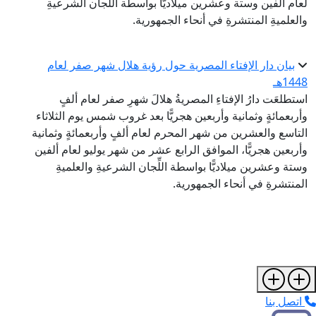
لعام ألفين وستة وعشرين ميلاديًّا بواسطة اللِّجان الشرعيةِ
والعلميةِ المنتشرةِ في أنحاء الجمهورية.
بيان دار الإفتاء المصرية حول رؤية هلال شهر صفر لعام
1448هـ
استطلعَت دارُ الإفتاءِ المصريةُ هلالَ شهرِ صفر لعام ألفٍ
وأربعمائةٍ وثمانية وأربعين هجريًّا بعد غروب شمس يوم الثلاثاء
التاسع والعشرين من شهر المحرم لعام ألفٍ وأربعمائةٍ وثمانية
وأربعين هجريًّا، الموافق الرابع عشر من شهر يوليو لعام ألفين
وستة وعشرين ميلاديًّا بواسطة اللِّجان الشرعيةِ والعلميةِ
المنتشرةِ في أنحاء الجمهورية.
اتصل بنا