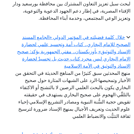
لبحث سبل تعزيز التعاون المشترك بين محافظة بورسعيد ودار
الإفتاء المصرية، في إطار دعم الجهود الدعوية والتوعوية،
وتعزيز الوعي المجتمعي، وخدمة أبناء المحافظة.
خلال كلمة فضيلته في المؤتمر الدولي «الجامع المسند
الصحيح للإمام البخاري.. كتاب أمة وتجسيد علمي لحضارة
الإسناد والتوثيق» بأوزبكستان.. مفتي الجمهورية يؤكد: صحيح
الإمام البخاري ليس مجرد كتاب حديث بل تجسيدٌ لحضارة
الإسناد والتوثيق في الأمة الإسلامية
منهج المحدثين سبق كثيرًا من المناهج الحديثة في التحقق من
الأخبار وتمحيصها-الرد على الشبهات المثارة حول صحيح
البخاري يكون بالبحث العلمي الرصين لا بالتشنج أو الاكتفاء
بالتلقِّي-الهجوم على صحيح البخاري يستهدف في حقيقته
تقويض حجية السُّنة النبوية ومصادر التشريع الإسلامي-إحياء
علوم الحديث وتعريف الأجيال بمنهج الإسناد ضرورة لترسيخ
ثقافة التثبُّت والانضباط العلمي