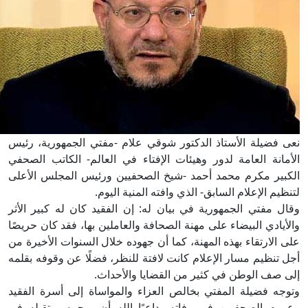
ى فضيلة الأستاذ الدكتور شوقي علام -مفتي الجمهورية، رئيس
أمانة العامة لدور وهيئات الإفتاء في العالم- الكاتب الصحفي
كبير مكرم محمد أحمد -شيخ الصحفيين ورئيس المجلس الأعلى
نظيم الإعلام السابق- الذي وافته المنية اليوم.
ال مفتي الجمهورية في بيان له: إن الفقيد كان له كبير الأثر
لأيادي البيضاء على مهنة الصحافة والعاملين بها، فقد كان حريصًا
ى الارتقاء بهذه المهنة، كما أن جهوده خلال السنوات الأخيرة من
ل تنظيم مسار الإعلام كانت لافتة للنظر، فضلًا عن وقوفه بقلمه
ى صف الوطن في كثير من القضايا والأحداث.
وجه فضيلة المفتي بخالص العزاء والمواساة إلى أسرة الفقيد
موم الصحفيين في وفاته، داعيًا الله أن يرحمه ويتقبله في