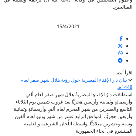
صالحين.
15/4/2021
رأ أيضا :
بيان دار الإفتاء المصرية حول رؤية هلال شهر صفر لعام
14هـ
تطلعَت دارُ الإفتاءِ المصريةُ هلالَ شهرِ صفر لعام ألفٍ
ربعمائةٍ وثمانية وأربعين هجريًّا بعد غروب شمس يوم الثلاثاء
تاسع والعشرين من شهر المحرم لعام ألفٍ وأربعمائةٍ وثمانية
ربعين هجريًّا، الموافق الرابع عشر من شهر يوليو لعام ألفين
تة وعشرين ميلاديًّا بواسطة اللِّجان الشرعيةِ والعلميةِ
منتشرةِ في أنحاء الجمهورية.