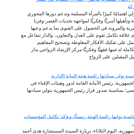
كة
لي اهتمامًا كبيرًا بالمرأة المسلمة وتدعم دورها المحوري
وتأهيلها أسريًّا وفكريًّا لمواجهة تحديات العصر-وفرنا
ية والمرونة في الحصول على الفتوى بما يدعم وعيها
م علاقة تكامل تقوم على العدل والتعاون.. والدار تتفاعل مع
مل على تفكيك الأفكار المغلوطة وتصحيح المفاهيم
ملة لدعمها فقهيًّا وفكريًّا-مركز الإرشاد الزواجي بدار
هيل المقبلين على الزواج
تولي سيادتها رئاسة هيئة النيابة الإدارية
لجمهورية، رئيس الأمانة العامة لدور وهيئات الإفتاء في
سى؛ بمناسبة صدور قرار رئيس الجمهورية بتولي سيادتها
ناسبة توليها رئاسة الهيئة رسميًّا..ويؤكد: تكامل المؤسسات
ن
هورية، اليوم الثلاثاء، بزيارة السيدة المستشارة هدى أحمد