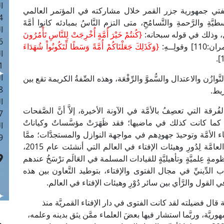
ا
مفتي جمهورية جزر القمر خلال مشاركته في المؤتمر العالمي
 :40
ةِ والرَّحمةِ والتَّسامُحِ، متى التزم النَّاسُ بمبادئه كانوا أمَّةَ
ا
لِ، وذلك في قوله سبحانه:
{كُنتُمْ خَيْرَ أُمَّةٍ أُخْرِجَتْ لِلنَّاسِ تَأْمُرُونَ
 :17
وقولِــهِ:
{وَكَذَلِكَ جَعَلْنَاكُمْ أُمَّةً وَسَطًا لِّتَكُونُواْ شُهَدَاءَ
ا
 : 1
ا
ازُن والاعتدال والسُّموَّ والرِّفْعَة، وهذه الصِّفةُ الكريمة تقع بين
8
ريط.
ا
 التي تعصِفُ بالأمَّة في الآونة الأخيرة، إلاَّ أنَّ الصَّفحات
: 45
 كما كانت كذلك في ماضيها؛ فقد ظَهَرَتْ مؤسَّساتٌ وكياناتٌ
ا
الأمَّة وتوحيدَ جهودِهم في مواجهة النوازل والمستجدَّات؛ ممَّا
 :10
نتج عنه خيرٌ كثيرٌ، وعلى رأس تلك الكياناتِ الأمانةُ العامَّة لِدُورِ وهيئات الإفتاء في العالم التي أنشئت عام 2015،
ومةٍ عِلميَّةٍ وتأهيليَّةٍ للقيادات المسلمة في العَالَم ترْسَخُ عندهم
ب الدِّينيِّ في مجال الفتوى والإفتاء، بتوطيد التَّعاون بين هذه
ول والرَّأي بين سائر دُوْرِ وهيئات الإفتاء في العالم.
َة قال فضيلته لقد كانت الفتوى في دار الإفتاء القمريَّة منذ
صَّةٌ بمفتي الجمهوريَّة، وربَّما استشار فيها بعضَ العلماء ممَّن يثق بدينه وعلمه،