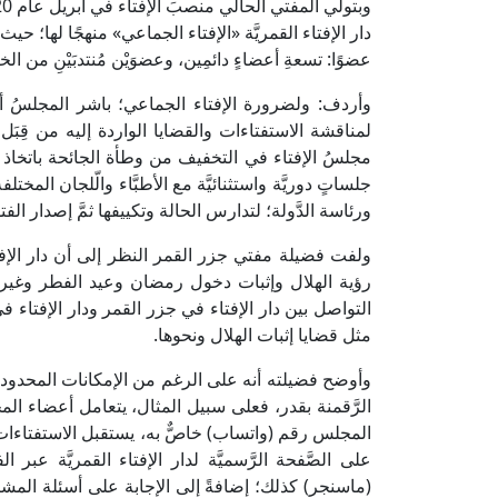
دار الإفتاء القمريَّة «الإفتاء الجماعي» منهجًا لها؛ حيث
عضوًا: تسعةِ أعضاءٍ دائمِين، وعضوَيْن مُنتدبَيْنِ من
وأردف: ولضرورة الإفتاء الجماعي؛ باشر المجلسُ أعمال
لمناقشة الاستفتاءات والقضايا الواردة إليه من قِبَل
مجلسُ الإفتاء في التخفيف من وطأة الجائحة باتخاذ ا
جلساتٍ دوريَّة واستثنائيَّة مع الأطبَّاء والّلجان المخ
ورئاسة الدَّولة؛ لتدارس الحالة وتكييفها ثمَّ إصدار الفت
ولفت فضيلة مفتي جزر القمر النظر إلى أن دار الإف
رؤية الهلال وإثبات دخول رمضان وعيد الفطر وغيرهم
التواصل بين دار الإفتاء في جزر القمر ودار الإفتاء ف
مثل قضايا إثبات الهلال ونحوها.
وأوضح فضيلته أنه على الرغم من الإمكانات المحدودة جدًّ
الرَّقمنة بقدر، فعلى سبيل المثال، يتعامل أعضاء ال
المجلس رقم (واتساب) خاصٌّ به، يستقبل الاستفتاءات ع
على الصَّفحة الرَّسميَّة لدار الإفتاء القمريَّة عب