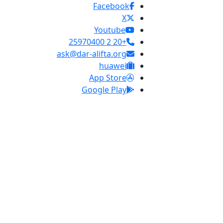
Facebook
X
Youtube
+20 2 25970400
ask@dar-alifta.org
huawei
App Store
Google Play