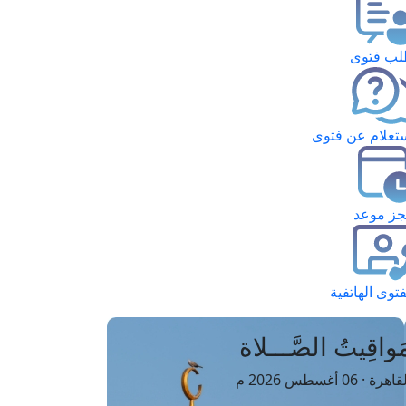
ب فتوى
تعلام عن فتوى
ز موعد
فتوى الهاتفية
َواقِيتُ الصَّـــلاة
اهرة · 06 أغسطس 2026 م