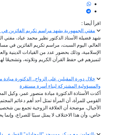
اقرأ أيضا :
مفتي الجمهورية يشهد مراسم تكريم الفائزين في مس
شهد فضيلة الأستاذ الدكتور نظير محمد عياد، مفتي الج
العالم، اليوم السبت، مراسم تكريم الفائزين في مسابق
الإسلامية، وذلك بحضور عدد من القيادات الدينية والع
لتميزهم في حفظ القرآن الكريم وتلاوته، وتشجيعًا ل
خلال دورة المقبلين على الزواج.. الدكتورة ميادة 
والمسؤولية المشتركة لبناء أسرة مستقرة
أكدت الأستاذة الدكتورة ميادة منصور عمر، وكيل المع
القومي للمرأة، أن المرأة تمثل أحد أهم دعائم المجتم
الأجيال، موضحة أن العلاقة الزوجية تجمع بين شخصين
خاص، وأن هذا الاختلاف لا يمثل سببًا للصراع، وإنما ي
بالتعاون مع مركز ومسجد "المجادلة" القطري.. دار 