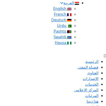
العربية
English
French
Deutsch
Urdu
Pashto
Swahili
Hausa
الرئيسية
فضيلة المفتى
الفتاوى
الإصدارات
الخدمات
المركز الإعلامى
المرئيات
هذا ديننا