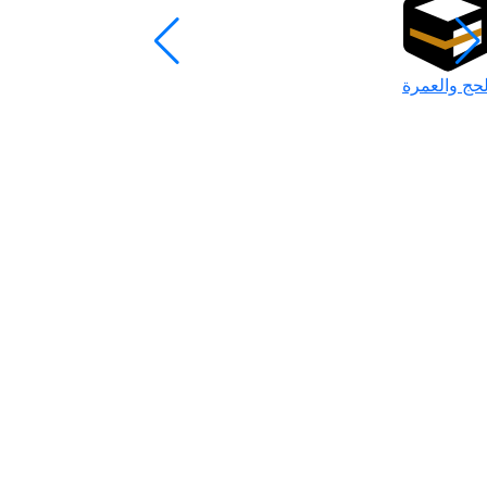
لحج والعمرة
رمضان