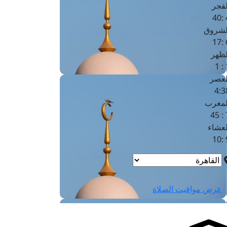
لفجر
4
لشروق
6
لظهر
1
لعصر
4:3
لمغرب
7 
لعشاء
9
عرض مواقيت الصلاة