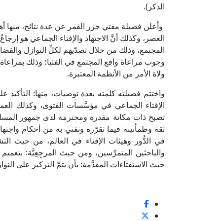
الذكر).
وأعلن فضيلة مفتي جزر القمر عن عدة نتائج، منها أهم
العصر، وكذلك أنَّ الاجتهاد والإفتاء الجماعي هو إرجاعٌ
المجتمع، وذلك من خلال تصدّيهم لكلِّ النوازل والقضا
وجوب مراعاة واقع المجتمع في الفتيا؛ وذلك بمراعاة ط
ولاة الأمر من الأنظمة المعتبرة.
واختتم فضيلته كلمته بعدة توصيات، منها: التأكيد على
الإفتاء الجماعي في مؤسَّسات الفتوى، وكذلك الع
تصبح ذات مكانة مقدرة ومحترمة لدى جمهور المسلمي
ثقة وطمأنينة فيما تقرّره وتفتي به من أحكام واجته
في الدُّور وهيئات الإفتاء في العالم، من حيث الت
والباحثين المتمرِّسين، ومن حيث المرجِعِيَّة: بتعمي
حيث الاستفتاءات المقدَّمة: بأن يتمَّ التركيز على النواز