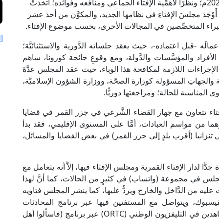
وبتولِّي المفتي الحالي منصبَ الإفتاء في أبريل عام 2020م؛ ونظرًا لأهمِّية الإفتاء الجماعي ومنافعه وفوائده؛ اتخذتْ
 أَوْجَدَ مجلسَ الإفتاءِ في نظامها الجديد، والمكوَّن من أحدَ عشر
 الخبراء المتخصِّصين في المجالات الأخرى، بحسب موضوع الإفتاء.
ا
َه -قبل اعتماده-، حيث يعقد جلساته الدَّورية والاستثنائيَّة؛
 الأفراد والمؤسَّسات والدَّولة، ومع وقوعِ جائحة كورونا، ساهم
لإجراءات اللازمة لمكافحة هذا الوباء، حيث عقد المجلس عدَّةَ
تلفة والجهاتِ المسؤولة كوزارة الصحّة، ووزارة الشؤون الإسلاميَّة،
وى المناسبة للحالة؛ ومراجعتها دوريًّا.
تاء تتعاون مع جهاز القضاء الشَّرعي في جزر القمر في قضايا
ا من مواسم العبادات، أمَّا على المستوى الإقليمي، فقد بدأ
ي تنزانيا (أقرب بلدٍ إلى جزر القمر) في بعض القضايا والمسائل،
ا لدار الإفتاء القمرية ومجلس الإفتاء فيها، إلاَّ أنه يتعامل مع
مجلس في مجموعة (واتساب) في كثيرٍ من الحالات، كما أنَّ لهذا
ليه من الدَّاخل والخارج ويردُّ عليها، كما ينشر المجلس فتاويه
ر الفيسبوك، ويتواصل مع المستفتين فيها عبر برنامج المحادثات
(ماسنجر) كذلك؛ إضافةً إلى الإجابة على أسئلة المشاهدين في التليفزيون الوطني (ORTC) عبر برنامج (فاسألوا أهل