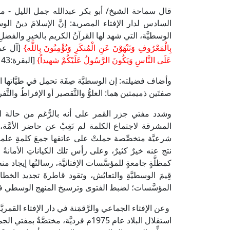
قال سماحة الشيخ/ أبو بكر عبدالله جمل الليل - 
السادس لدار الإفتاء المصرية: إنَّ الإسلامَ دينُ الوسطيَّ
الوسطيَّة، التي شهد لها القرآنُ الكريم بالخيرِ والفض
بِالْمَعْرُوفِ وَتَنْهَوْنَ عَنِ الْمُنكَرِ وَتُؤْمِنُونَ بِاللَّه}
[آل عمران:110] 
عَلَى النَّاسِ وَيَكُونَ الرَّسُولُ عَلَيْكُمْ شهيداً}
[البقرة:143].
وأضاف فضيلته: إن الوسطيَّة صِفَة تحمِل في طيَّاتها التَّو
صفتَين ذميمتين هما: الغلوُّ والتَّقصير أو الإفراطُ والتَّف
وشدد مفتي جزر القمر على أنه بالرُّغم من حالة الفُرقة
المشرقة لاجتماع الكلمة لم تَغِبْ عن حاضر الأمَّة،
شرعيَّة متخصِّصة حملتْ على عاتقها جمعَ كلمةِ علماء 
كمظلَّةٍ جامعةٍ للمؤسَّسات الإفتائيَّة، رسالتُها إيجاد منظ
قِيمَ الوسطيَّةِ والتعايُش، وتقود قاطرةَ تجديد الخطا
المؤسَّسات؛ لضبط الفتوى وترسيخ المنهج الوسطي في الق
وعن الإفتاء الجماعي والرَّقمَنة في دار الإفتاء القمريّ
استقلال البلاد عام 1975م فرديَّة، مخت