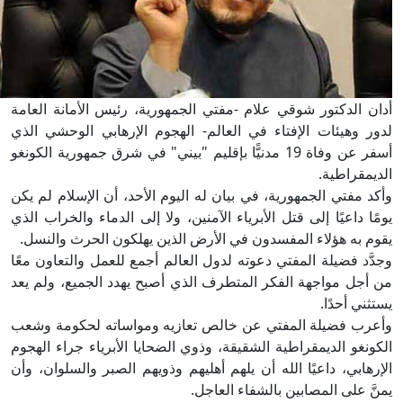
أدان الدكتور شوقي علام -مفتي الجمهورية، رئيس الأمانة العامة
لدور وهيئات الإفتاء في العالم- الهجوم الإرهابي الوحشي الذي
أسفر عن وفاة 19 مدنيًّا بإقليم "بيني" في شرق جمهورية الكونغو
الديمقراطية.
وأكد مفتي الجمهورية، في بيان له اليوم الأحد، أن الإسلام لم يكن
يومًا داعيًا إلى قتل الأبرياء الآمنين، ولا إلى الدماء والخراب الذي
يقوم به هؤلاء المفسدون في الأرض الذين يهلكون الحرث والنسل.
وجدَّد فضيلة المفتي دعوته لدول العالم أجمع للعمل والتعاون معًا
من أجل مواجهة الفكر المتطرف الذي أصبح يهدد الجميع، ولم يعد
يستثني أحدًا.
وأعرب فضيلة المفتي عن خالص تعازيه ومواساته لحكومة وشعب
الكونغو الديمقراطية الشقيقة، وذوي الضحايا الأبرياء جراء الهجوم
الإرهابي، داعيًا الله أن يلهم أهليهم وذويهم الصبر والسلوان، وأن
يمنَّ على المصابين بالشفاء العاجل.