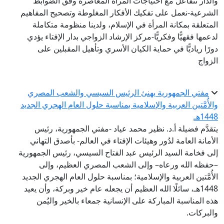
والدار تتفاعل مع احتياجات المرأة المعاصرة وفق الضوابط
الشرعية-نعمل على تفكيك الأفكار المغلوطة وتصحيح المفاهيم
المتعلقة بمكانة المرأة في الإسلام، ولدينا منظومة متكاملة
لدعمها فقهيًّا وفكريًّا-مركز الإرشاد الزواجي بدار الإفتاء يؤدي
دورًا رياديًّا في حماية الكيان الأسري وتأهيل المقبلين على
الزواج
مفتي الجمهورية يهنئ الرئيس السيسي والشعب المصري
والأُمَّتين العربية والإسلامية بمناسبة حلول العام الهجري الجديد
1448هـ
يتقدَّم فضيلة أ.د. نظير محمد عياد -مفتي الجمهورية، رئيس
الأمانة العامة لدُور وهيئات الإفتاء في العالم- بأصدق التهاني
إلى فخامة السيد الرئيس عبد الفتاح السيسي، رئيس الجمهورية
–حفظه الله ورعاه– وإلى الشعب المصري العظيم، وإلى
الأُمَّتين العربية والإسلامية؛ بمناسبة حلول العام الهجري الجديد
1448هـ، سائلًا الله العظيم أن يجعله عام خير وبركة، وأن يعيد
هذه المناسبة المباركة على الإنسانية جمعاء بالخير واليُمن
والبركات.