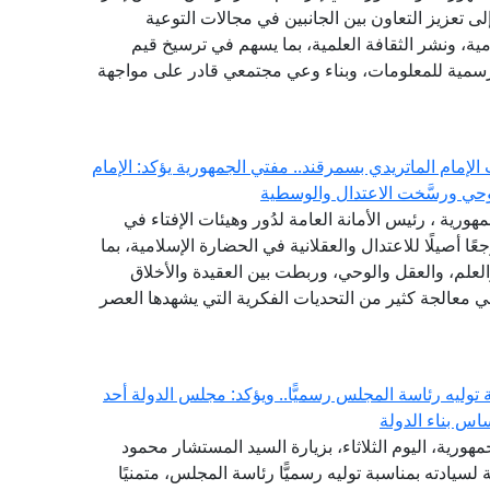
لى تعزيز التعاون بين الجانبين في مجالات التوعية
امية، ونشر الثقافة العلمية، بما يسهم في ترسيخ قيم
الرسمية للمعلومات، وبناء وعي مجتمعي قادر على مواجهة
لإمام الماتريدي بسمرقند.. مفتي الجمهورية يؤكد: الإمام
حي ورسَّخت الاعتدال والوسطية
مهورية ، رئيس الأمانة العامة لدُور وهيئات الإفتاء في
ًا أصيلًا للاعتدال والعقلانية في الحضارة الإسلامية، بما
لعلم، والعقل والوحي، وربطت بين العقيدة والأخلاق
في معالجة كثير من التحديات الفكرية التي يشهدها العصر
وليه رئاسة المجلس رسميًّا.. ويؤكد: مجلس الدولة أحد
اس بناء الدولة
هورية، اليوم الثلاثاء، بزيارة السيد المستشار محمود
لسيادته بمناسبة توليه رسميًّا رئاسة المجلس، متمنيًا