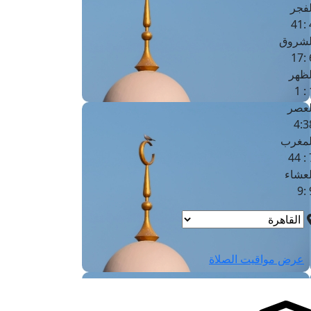
لفجر
4
لشروق
6
لظهر
1
لعصر
4:3
لمغرب
7 
لعشاء
9
عرض مواقيت الصلاة