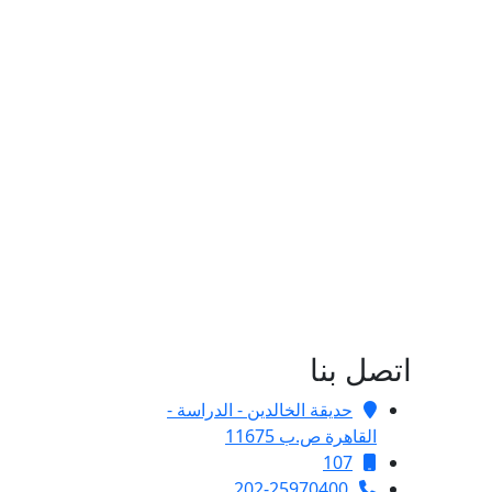
اتصل بنا
حديقة الخالدين - الدراسة -
القاهرة ص.ب 11675
107
202-25970400