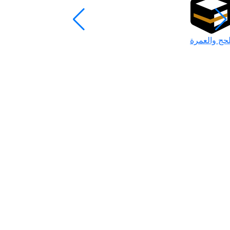
لحج والعمرة
رمضان