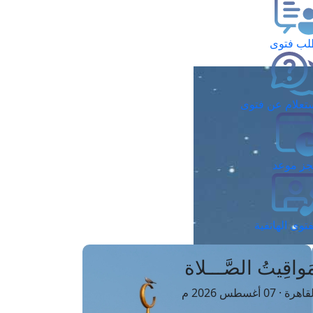
ب فتوى
تعلام عن فتوى
ز موعد
فتوى الهاتفية
َواقِيتُ الصَّـــلاة
اهرة · 07 أغسطس 2026 م