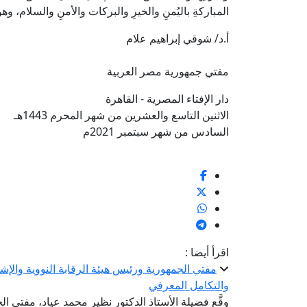
المباركةِ باليُمنِ والخيرِ والبركات والأمنِ والسلام، وه
أ.د/ شوقي إبراهيم علام
مفتي جمهورية مصر العربية
دار الإفتاء المصرية - القاهرة
الاثنين التاسع والعشرين من شهر المحرم 1443هـ
السادس من شهر سبتمبر 2021م
اقرأ أيضا :
مفتي الجمهورية ورئيس هيئة الرقابة النووية والإ
والتكامل المعرفي
وقَّع فضيلة الأستاذ الدكتور نظير محمد عياد، مفتي 