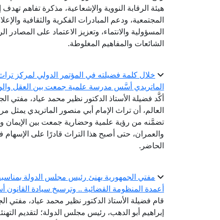
هيئة الرقابة النووية والإشعاعية، مذكرة تفاهم تهدف إ
المجتمعية، ودعم المبادرات الفكرية والثقافية والإعل
المسؤولية والانتماء، وتعزيز الاعتماد على المصادر 
الشائعات والمفاهيم المغلوطة.
خلال كلمة فضيلته في المؤتمر الدولي لمركز تراث ا
الماتريدي أسَّس مدرسة علمية جمعت بين العقل والو
أكَّد فضيلة الأستاذ الدكتور نظير محمد عياد، مفتي الج
العالم، أن تراث الإمام أبي منصور الماتريدي يمثل مرجع
تضمَّنه من رؤية علمية وحضارية جمعت بين الإيمان وا
والعمران، حتى أصبح هذا التراث قادرًا على الإسهام 
الحاضر.
مفتي الجمهورية يهنئ رئيس مجلس الدولة بمناسبة ت
أعمدة المنظومة القضائية .. وترسيخ سيادة القانون أس
قام فضيلة الأستاذ الدكتور نظير محمد عياد، مفتي الجم
إبراهيم أبو الدهب، رئيس مجلس الدولة؛ لتقديم التهنئة 