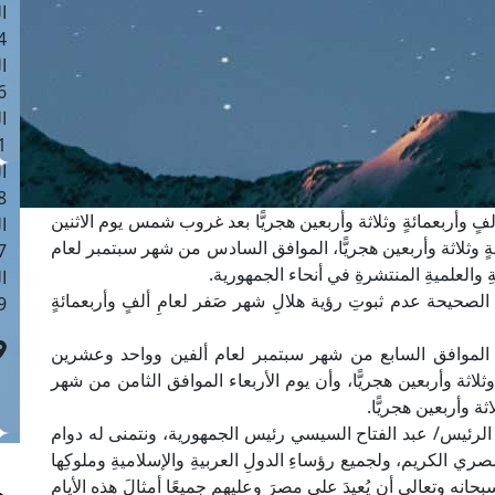
ا
 :41
ا
 :17
ا
 : 1
ا
8
ألفٍ وأربعمائةٍ وثلاثة وأربعين هجريًّا بعد غروب شمس يوم الاثنين
ا
ٍ وثلاثة وأربعين هجريًّا، الموافق السادس من شهر سبتمبر لعام
: 44
 والعلميةِ المنتشرةِ في أنحاء الجمهورية.
ا
 الصحيحة عدم ثبوتِ رؤية هلالِ شهر صَفر لعامِ ألفٍ وأربعمائةٍ
 :9
لاثاء الموافق السابع من شهر سبتمبر لعام ألفين وواحد وعشرين
وثلاثة وأربعين هجريًّا، وأن يوم الأربعاء الموافق الثامن من شهر
ة وأربعين هجريًّا.
ة الرئيس/ عبد الفتاح السيسي رئيس الجمهورية، ونتمنى له دوام
ري الكريم، ولجميع رؤساءِ الدولِ العربيةِ والإسلاميةِ وملوكِها
بحانه وتعالى أن يُعيدَ على مصرَ وعليهم جميعًا أمثالَ هذه الأيامِ