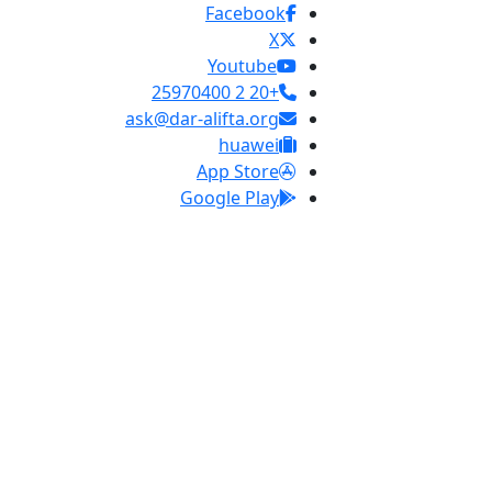
Facebook
X
Youtube
+20 2 25970400
ask@dar-alifta.org
huawei
App Store
Google Play