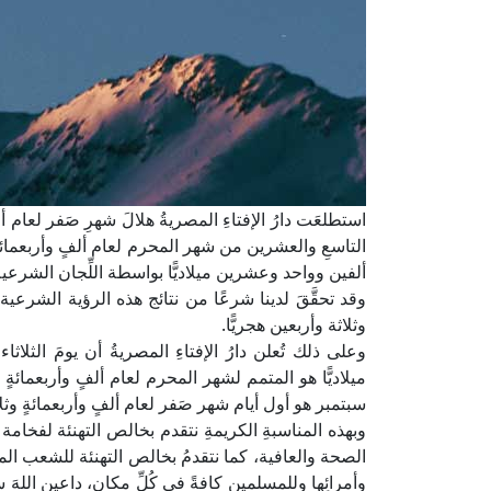
استطلعَت دارُ الإفتاءِ المصريةُ هلالَ شهرِ صَفر لعام 
التاسعِ والعشرين من شهر المحرم لعام ألفٍ وأربعمائة
ألفين وواحد وعشرين ميلاديًّا بواسطة اللِّجان الشرعيةِ
وقد تحقَّقَ لدينا شرعًا من نتائج هذه الرؤية الشرعية
وثلاثة وأربعين هجريًّا.
وعلى ذلك تُعلن دارُ الإفتاءِ المصريةُ أن يومَ الث
ميلاديًّا هو المتمم لشهر المحرم لعام ألفٍ وأربعمائةٍ 
سبتمبر هو أول أيام شهر صَفر لعام ألفٍ وأربعمائةٍ وثلاث
وبهذه المناسبةِ الكريمةِ نتقدم بخالص التهنئة لفخام
الصحة والعافية، كما نتقدمُ بخالص التهنئة للشعب المص
وأمرائِها وللمسلمين كافةً في كُلِّ مكان، داعين اللهَ س