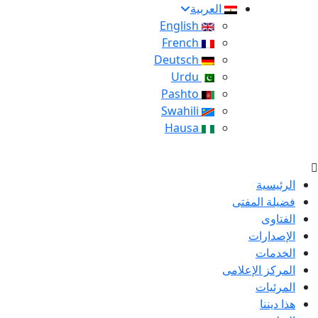
العربية
English
French
Deutsch
Urdu
Pashto
Swahili
Hausa
الرئيسية
فضيلة المفتى
الفتاوى
الإصدارات
الخدمات
المركز الإعلامى
المرئيات
هذا ديننا