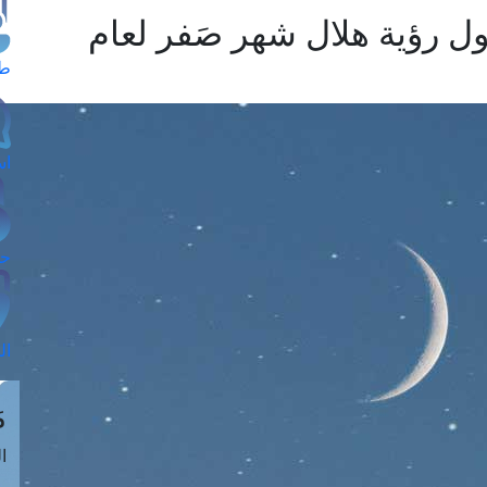
حول رؤية هلال شهر صَفر لعام
طل
اس
حج
ال
م
الق