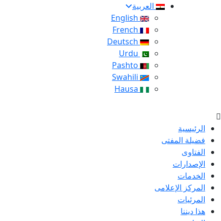
العربية
English
French
Deutsch
Urdu
Pashto
Swahili
Hausa
الرئيسية
فضيلة المفتى
الفتاوى
الإصدارات
الخدمات
المركز الإعلامى
المرئيات
هذا ديننا