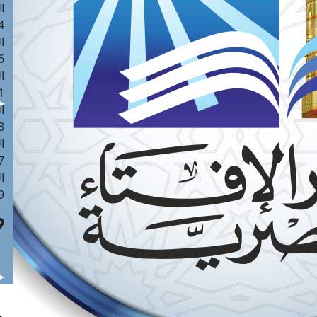
ا
 :41
ا
 :17
ا
 : 1
ا
8
ا
: 44
ا
 :9