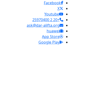
Facebook
X
Youtube
+20 2 25970400
ask@dar-alifta.org
huawei
App Store
Google Play