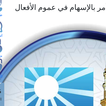
 أمر بالإسهام في عموم الأفعال
طل
اس
حج
ال
م
الق