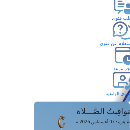
ب فتوى
تعلام عن فتوى
ز موعد
فتوى الهاتفية
َواقِيتُ الصَّـــلاة
اهرة · 07 أغسطس 2026 م