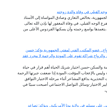
جه القبلي في وفاة والدة زوجته
الجمهورية، بخالص التعازي وصادق المواساة إلى الأستاذ
ع الوجه القبلي، في وفاة المغفور لها بإذن الله تعالى
أن يتغمدها بواسع رحمته وأن يسكنها الفردوس الأعلى من
اج.. عضو المكتب الفني لمفتي الجمهورية يؤكد: حسن
.. والزواج شراكة تقوم على المودة والرحمة لا مجرد عقد
مة والسكن-حسن اختيار شريك الحياة أهم قرار في حياة
 وليس بالإعجاب المؤقت.-المودة إذا ضعفت جبرتها الرحمة
 التحذيرية بدافع المشاعر أثناء مرحلة الاختيار-التوافق
يير الاختيار-وسائل التواصل الاجتماعي أصبحت سببًا في
.
 على مسلم في ولاية يوتا الأمريكية.. ويؤكد: تصاعد