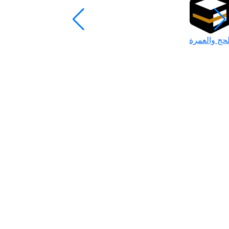
لحج والعمرة
رمضان