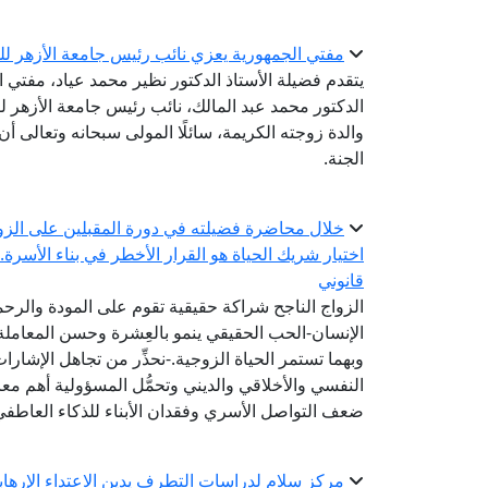
مفتي الجمهورية يعزي نائب رئيس جامعة الأزهر للو
يتقدم فضيلة الأستاذ الدكتور نظير محمد عياد، مفتي 
الدكتور محمد عبد المالك، نائب رئيس جامعة الأزهر لفر
والدة زوجته الكريمة، سائلًا المولى سبحانه وتعالى 
الجنة.
خلال محاضرة فضيلته في دورة المقبلين على الزو
اختيار شريك الحياة هو القرار الأخطر في بناء الأسرة
قانوني
الزواج الناجح شراكة حقيقية تقوم على المودة والرح
الإنسان-الحب الحقيقي ينمو بالعِشرة وحسن المعاملة
وبهما تستمر الحياة الزوجية.-نحذِّر من تجاهل الإشارات
النفسي والأخلاقي والديني وتحمُّل المسؤولية أهم معا
ضعف التواصل الأسري وفقدان الأبناء للذكاء العاطفي
مركز سلام لدراسات التطرف يدين الاعتداء الإرهابي