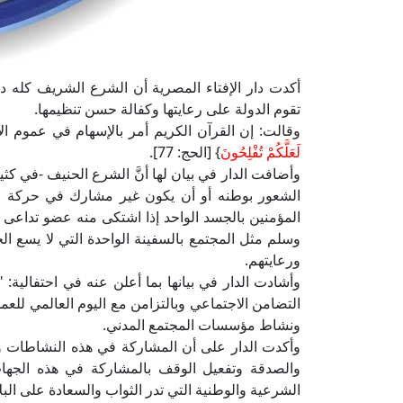
أكدت دار الإفتاء المصرية أن الشرع الشريف كله دع
تقوم الدولة على رعايتها وكفالة حسن تنظيمها.
وقالت: إن القرآن الكريم أمر بالإسهام في عموم ال
لَعَلَّكُمْ تُفْلِحُونَ
} [الحج: 77].
وأضافت الدار في بيان لها أنَّ الشرع الحنيف -في 
الشعور بوطنه أو أن يكون غير مشارك في حركة بنا
المؤمنين بالجسد الواحد إذا اشتكى منه عضو تداعى 
وسلم مثل المجتمع بالسفينة الواحدة التي لا يسع الجم
ورعايتهم.
وأشادت الدار في بيانها بما أعلن عنه في احتفالية: 
التضامن الاجتماعي وبالتزامن مع اليوم العالمي للع
ونشاط مؤسسات المجتمع المدني.
وأكدت الدار على أن المشاركة في هذه النشاطات و
والصدقة وتفعيل الوقف بالمشاركة في هذه الجها
الشرعية والوطنية التي تدر الثواب والسعادة على البلاد