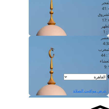
لفجر
4
لشروق
6
لظهر
1
لعصر
4:3
لمغرب
7 
لعشاء
9
عرض مواقيت الصلاة