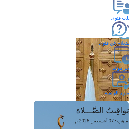
ب فتوى
تعلام عن فتوى
ز موعد
فتوى الهاتفية
َواقِيتُ الصَّـــلاة
اهرة · 07 أغسطس 2026 م