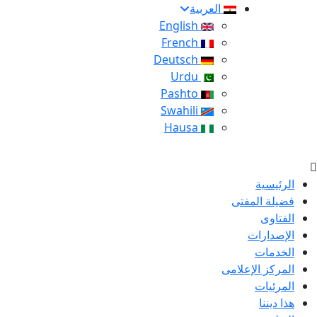
العربية
English
French
Deutsch
Urdu
Pashto
Swahili
Hausa
الرئيسية
فضيلة المفتى
الفتاوى
الإصدارات
الخدمات
المركز الإعلامى
المرئيات
هذا ديننا