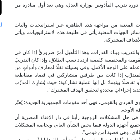
 دورة تدريب المأذونين بوزارة العدل، وهي تعد أول مبادرة من
ا
ت المعنية من مواجهة هذه الظاهرة عبر استراتيجيات وآليات
ائر الجهات المعنية يأتي في طليعة هذه الاستراتيجيات، ويأتي
لأهداف المشتركة.
لتدريب وبناء القدرات، وهذا التأهيل أمرٌ ضروريٌّ إذا كان في
ومية والمجتمعية كقضية ازدياد نسب الطلاق، وإذا كان التدريبُ
ء عمله على الوجه الأكمل، وفي وسيلته نقلًا لمعارفَ وأدواتٍ من
 والمتدرِّب إذا كانت بين طرفين متشاركين في قضايا متقاطعة
و تفاضلًا بينهما؛ بل إنها عملية تشاركية؛ حيث يُشارِك المدرِّب
يد إجراءاتٍ محددةٍ لتحقيق الهدف المشترك".
 الفردي والقومي، فهي أحد مقومات الجمهورية الجديدة؛ يُعبِّر
ة الأوجه.
 في حل المشكلات الزوجية رأينا في دار الإفتاء المصرية أن
ا جميع أجهزة الدولة فيما يخص الشأن العام، وبخاصة المشكلات
لطلاق، وهي قضية أمن قومي".
عد تطبيقًا للرؤية الوطنية على أحد أهم القضايا الأسرية، وهي