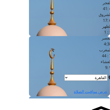
لفجر
4
لشروق
6
لظهر
1
لعصر
4:3
لمغرب
7 
لعشاء
9
عرض مواقيت الصلاة