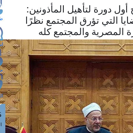
أول دورة لتأهيل المأذونين:
يا التي تؤرق المجتمع نظرًا
طل
ة المصرية والمجتمع كله
اس
حج
ال
م
الق