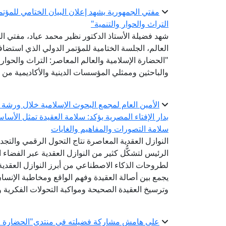
مفتي الجمهورية يشهد إعلان البيان الختامي للمؤتم
التراث والحوار والتنمية"
شهد فضيلة الأستاذ الدكتور نظير محمد عياد، مفتي الج
العالم، الجلسة الختامية للمؤتمر الدولي الذي استض
"الحضارة الإسلامية والعالم المعاصر: التراث والحوار 
والباحثين وممثلي المؤسسات الدينية والأكاديمية من 
الأمين العام لمجمع البحوث الإسلامية خلال ورشة 
بدار الإفتاء المصرية يؤكد: سلامة العقيدة تمثل الأسا
سلامة التصورات والمفاهيم والغايات
النوازل العقدية المعاصرة نتاج التحول الرقمي والتج
الرئيس لتشكُّل كثير من النوازل العقدية عبر الفضاء ا
لطروحات الذكاء الاصطناعي من أبرز النوازل العقدية 
يجمع بين أصالة العقيدة وفهم الواقع ومخاطبة الإنس
وترسيخ العقيدة الصحيحة ومواكبة التحولات الفكرية وا
على هامش مشاركة فضيلته في منتدى"الحضارة الإس