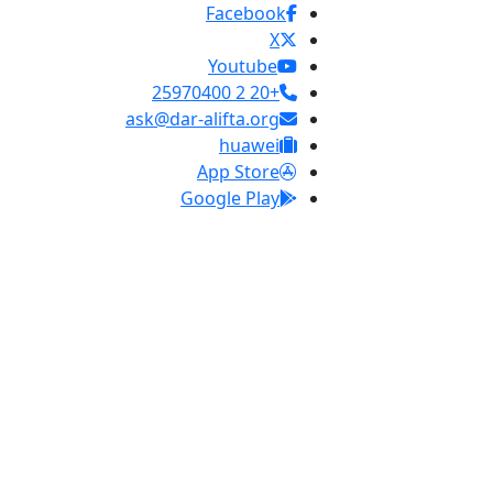
Facebook
X
Youtube
+20 2 25970400
ask@dar-alifta.org
huawei
App Store
Google Play