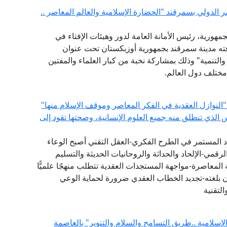
ر الدولي بسمرقند "الحضارة الإسلامية والعالم المعاصر ..
مهورية، رئيس الأمانة العامة لدور وهيئات الإفتاء في
افته مدينة سمرقند بجمهورية أوزبكستان تحت عنوان
والتنمية" وذلك بمشاركة نخبة من كبار العلماء والمفتين
مختلف دول العالم.
"النوازل العقدية في الفكر المعاصر وموقف الإسلام منها"
س الذي تنطلق منه جميع العلوم الإنسانية، وصحتها تقود إلى
دد المستمر في الطرح الفكري-العقل التقني أصبح الوعاء
لرقمي-الإلحاد والحداثة والروحانيات الحديثة والتسليم
المعاصرة-مواجهة المستجدات العقدية تتطلب منهجًا علميًّا
ان بلغته-تجديد الخطاب العقدي ضرورة لحماية الوعي
لتقنية
لامية ..طريق التسامح والسلام والتنوير" بالعاصمة