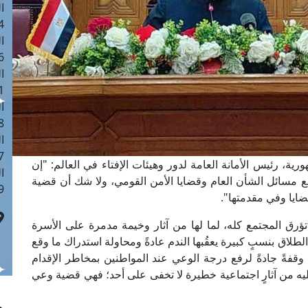
ا
 :41
ا
 :17
ا
 : 1
ا
8
ا
: 44
ية، رئيس الأمانة العامة لدور وهيئات الإفتاء في العالم: "إن
ا
ل مع مسائل الشأن العام وقضايا الأمن القومي، ولا شك أن قضية
 :9
ايا وفي مقدمتها".
تؤرق المجتمع كله، لما لها من آثار وخيمة مدمرة على الأسرة
اق بنسبٍ كبيرة يعقُبها الندم عادةً ومحاولة استدراك ما وقع
ا وقفةً جادةً لرفع درجة الوعي عند المواطنين بمخاطر الإقدام
يه من آثارٍ اجتماعية خطيرة لا تخفى على أحد؛ فهي قضية وعي