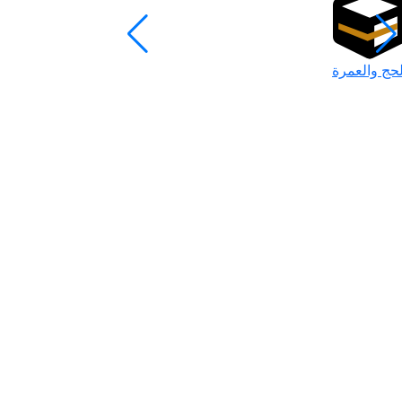
لحج والعمرة
رمضان