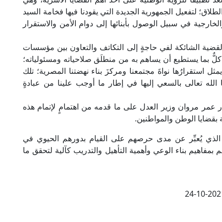
طلاق؛ لتفعيل الجمهورية الجديدة التي يقودنا فيها فخامة السيد
لخارجية في سبيل الوصول بأبنائها إلى دوام الأمن والاستقرار
لقضية الشائكة لفي حاجةٍ إلى التكاتف والتعاون بين مؤسسات
لٌّ بما يستطيع أن يساهم به من منطلَق صلاحياته ومسئولياته؛
 استقرارُها نواةَ مجتمعنا ومركزَ بناء نهضتنا المصرية؛ تلك
نا الله تعالى بالسعي إليها في إطار ما أوجب علينا من عبادةٍ
عمر مروان وزير العدل على ما قدمه من اهتمامٍ لإتمام هذه
 بقضايا الوطن والمواطنين.
لذي يُعبِّر عن مدى حرصهم على القيام بدورهم الحيوي في
بمفاهيم بناء الوعي وأهمية التأهيل والتدريب كآلية لتحقق ما
24-10-202