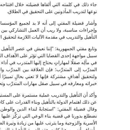
جاء ذلك في كلمته التي ألقاها فضيلته خلال افتتاحه
نوعها لتدريب المأذونين على التحقيق في الطلاق.
وأشار فضيلة المفتي إلى أنه لا بد لجميع المؤسسا
وإجراءات مناسبة، ولا ريب أن العمل التشاركي بين س
التأهيل والتدريب في مقدمة الآليات اللازمة لتحقيق ا
وتابع مفتي الجمهورية: "إننا نعيش في عصر التأهيل وا
سبيل مواجهة إحدى القضايا التي تؤثر على الأهداف الق
في مآلِه صقلًا لمهاراتٍ يحتاج إليها المتدرب في أدا
المدرِّب إلى المتدرِّب؛ فإن العلاقة بين المدرِّب
ولتحقيق أهدافٍ مشتركة فإنها لا تعني بحالٍ تمييزًا أ
خبراته ومعارفه في سبيل صقل مهارات المتدرِّب وتحد
وأكد أن التأهيل والتدريب عملية مستمرة على المستوى
عن ذلك اهتمام الدولة بالتأهيل وبناء القدرات على كاف
وقال فضيلة المفتي: "استجابةً لنداء الدين والوطن
نضطلع بدورنا في قضية بناء الوعي التي تركِّز عليه
الأسرية والزوجية وما يترتب عليها من زيادة وتيرة ا
وأضاف أنه من هنا كانت هذه الدورة التأهيلية التي تُ