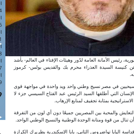
ا
 :41
ا
 :17
ا
 : 1
ا
8
ية، رئيس الأمانة العامة لدُور وهيئات الإفتاء في العالم- بأشد
ا
اهن كنيسة السيدة العذراء محرم بك والقديس بولس- كرموز
: 44
ه.
ا
 :9
المسيحيين في مصر نسيج وطني واحد ويد واحدة في مواجهة قوى
لإنسان التي أطلقها السيد الرئيس عبد الفتاح السيسي جزء لا
استراتيجية بمثابة تجفيف لمنابع الإرهاب.
لتعايش والمحبة بين المصريين جميعًا دون أي لون من التفرقة
ن تنال من قوة ومتانة الوحدة الوطنية والنسيج الوطني الواحد.
داسة البابا تواضروس الثاني، بابا الإسكندرية بطريرك الكرازة