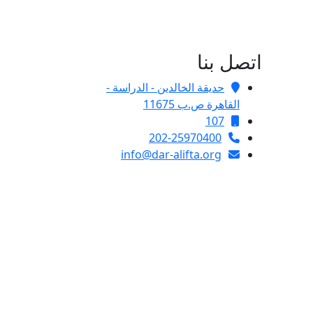
اتصل بنا
حديقة الخالدين - الدراسة -
القاهرة ص.ب 11675
107
202-25970400
info@dar-alifta.org