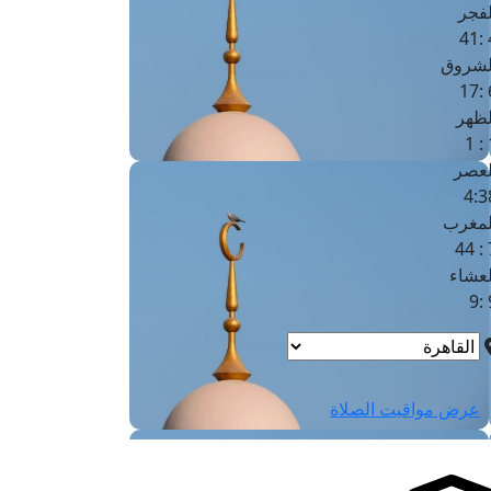
لفجر
4
لشروق
6
لظهر
1
لعصر
4:3
لمغرب
7 
لعشاء
9
عرض مواقيت الصلاة