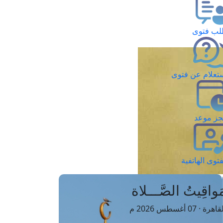
ب فتوى
تعلام عن فتوى
ز موعد
فتوى الهاتفية
َواقِيتُ الصَّـــلاة
اهرة · 07 أغسطس 2026 م