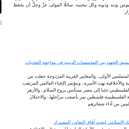
س وديد وذويه وكل محبيه، سائلًا المولى عزَّ وجلَّ أن يحفظ
ر.
ا
يق الجهود بين المؤسسات الدينية في مواجهة التحديات
مسلمين الأولى.. والمعايير الغربية المزدوجة جعلت من
ة والأخلاقية تهدد الأسرة.. ومؤتمر الإفتاء العالمي المرتقب
فلسطيني:جئنا إلى مصر نستأنس بروح السلام.. والأزهر
 الفلسطينية-فلسطين تمر بأصعب مراحلها.. والاحتلال
مين من أداء شعائرهم
اد الإسلامي لبحث آفاق التعاون المشترك