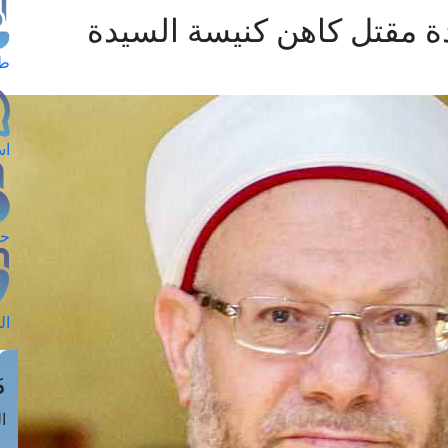
ة مقتل كاهن كنيسة السيدة
طل
اس
حج
ال
م
الق