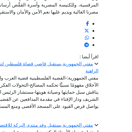
المرقسية، وللكنيسة المصرية وأسرة القمُّص أرسانيو
مصرنا الغالية ويديم عليها نعم الأمن والأمان والاستقرا
اقرأ أيضا :
مفتي الجمهورية يستقبل قاضي قضاة فلسطين لتنس
الراهنة
مفتي الجمهورية:-القضية الفلسطينية قضية العرب وال
الأخلاق مفهومًا نسبيًّا تحكمه المصالح-التحولات الفكري
يناقش سبل حمايتها وصيانة هويتها-مستشار الرئيس ال
الشريف ودار الإفتاء في مقدمة المدافعين عن القضية
يواصل فرض القيود على المسجد الأقصى ومنع المسل
مفتي الجمهورية يستقبل وفد منتدى البركة للاقتص