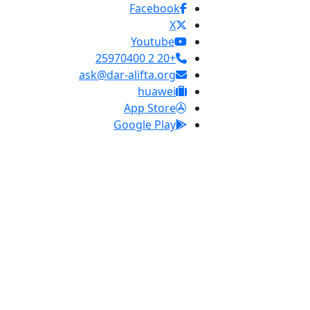
Facebook
X
Youtube
+20 2 25970400
ask@dar-alifta.org
huawei
App Store
Google Play