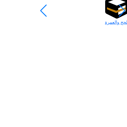
لحج والعمرة
رمضان