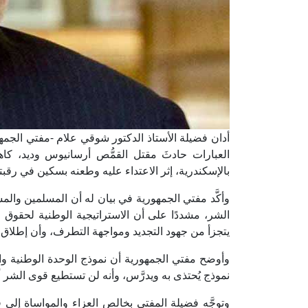
أدان فضيلة الأستاذ الدكتور شوقي علام -مفتي الجمهور
العبارات حادثَ مقتل القمُّص أرسانيوس وديد، ك
بالإسكندرية، إثر الاعتداء عليه وطعنه بسكين في رقبت
وأكَّد مفتي الجمهورية في بيان له أن المسلمين و
الشر، مشددًا على أن الاستراتيجية الوطنية لحقوق ا
يتجزأ من جهود التجديد ومواجهة التطرف، وأن إطلاق ال
وأوضح مفتي الجمهورية أن نموذج الوحدة الوطنية وا
نموذج يُحتذى به ويدرَّس، وأنه لن تستطيع قوى الشر أ
وتوجَّه فضيلة المفتي بخالص العزاء والمواساة إلى ق