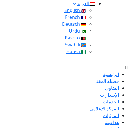
العربية
English
French
Deutsch
Urdu
Pashto
Swahili
Hausa
الرئيسية
فضيلة المفتى
الفتاوى
الإصدارات
الخدمات
المركز الإعلامى
المرئيات
هذا ديننا