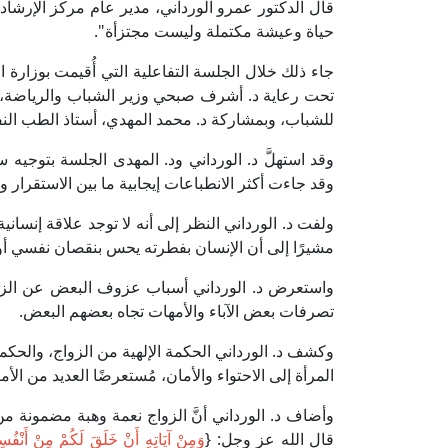
قال الدكتور عمرو الورداني، مدير عام مركز الإرشاد ا
حياة وعيشة مكتملة وليست مجتزأة".
جاء ذلك خلال الجلسة التفاعلية التي أُقيمت بوزارة
تحت رعاية د. أشرف صبحي وزير الشباب والرياضة، وا
للشباب، وبمشاركة د. محمد المهدي، أستاذ الطب النف
وقد استهلَّ د. الورداني ود. المهدى الجلسة بتوجيه
وقد جاءت أكثر الانطباعات إيجابية ما بين الاستقرار و
ولفت د. الورداني النظر إلى أنه لا توجد علاقة إنسانية
مشيرًا إلى أن الإنسان بفطرته يحس بنقصان نفسي أ
واستعرض د. الورداني أسباب عزوف البعض عن الزوا
تصرفات بعض الآباء والأمهات تجاه بعضهم البعض.
وكشف د. الورداني الحكمة الإلهية من الزواج، والحكم
المرأة إلى الاحتواء والأمان، مُستعرضًا العديد من ال
وأضاف د. الورداني أنَّ الزواج نعمة وهبة مضمونة من 
قال الله عز وجل: {
وَمِنْ آيَاتِهِ أَنْ خَلَقَ لَكُمْ مِنْ أَنْفُسِك