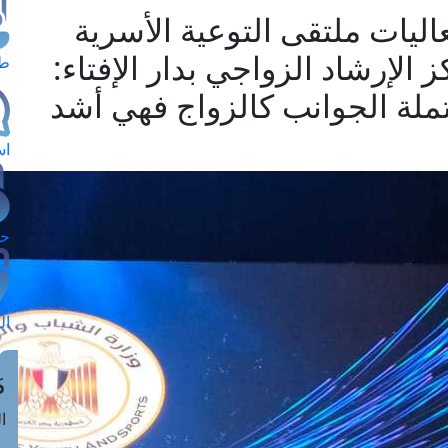
يات ملتقى التوعية الأسرية
 الإرشاد الزواجي بدار الإفتاء:
طل
كتملة الجوانب كالزواج فهي أشد
اس
حج
ال
م
الق