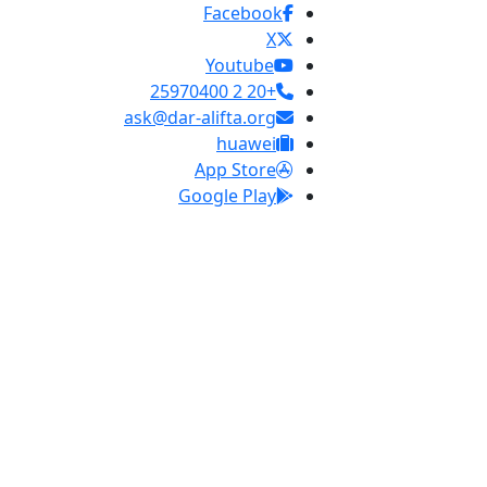
Facebook
X
Youtube
+20 2 25970400
ask@dar-alifta.org
huawei
App Store
Google Play