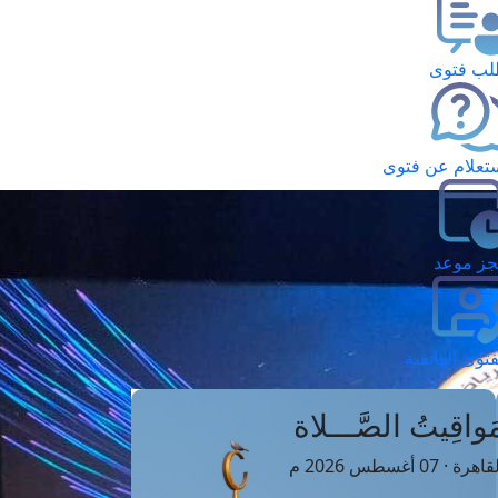
ب فتوى
تعلام عن فتوى
ز موعد
فتوى الهاتفية
َواقِيتُ الصَّـــلاة
اهرة · 07 أغسطس 2026 م