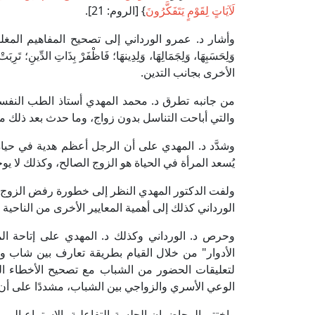
لَآيَاتٍ لِقَوْمٍ يَتَفَكَّرُونَ
} [الروم: 21].
وأشار د. عمرو الورداني إلى تصحيح المفاهيم المغلوطة حول 
وَلِحَسَبِهَا، وَلِجَمَالِهَا، وَلِدِينهَا؛ فَاظْفَرْ بِذَاتِ الد
الأخرى بجانب التدين.
من جانبه تطرق د. محمد المهدي أستاذ الطب النفسي ب
والتي أباحت التناسل بدون زواج، وما حدث بعد ذلك م
وشدَّد د. المهدي على أن الرجل أعظم هدية في حيا
يُسعد المرأة في الحياة هو الزوج الصالح، وكذلك لا 
ولفت الدكتور المهدي النظر إلى خطورة رفض الزوج للم
الورداني كذلك إلى أهمية المعايير الأخرى من الناحي
وحرص د. الورداني وكذلك د. المهدي على إتاحة ا
الأدوار" من خلال القيام بطريقة تعارف بين شاب وفتا
لتعليقات الحضور من الشباب مع تصحيح الأخطاء ال
الوعي الأسري والزواجي بين الشباب، مشددًا على أن
واختتم المحاضِران الجلسة التفاعلية بالاستماع إلى