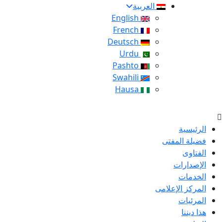
العربية
English
French
Deutsch
Urdu
Pashto
Swahili
Hausa
الرئيسية
فضيلة المفتى
الفتاوى
الإصدارات
الخدمات
المركز الإعلامى
المرئيات
هذا ديننا