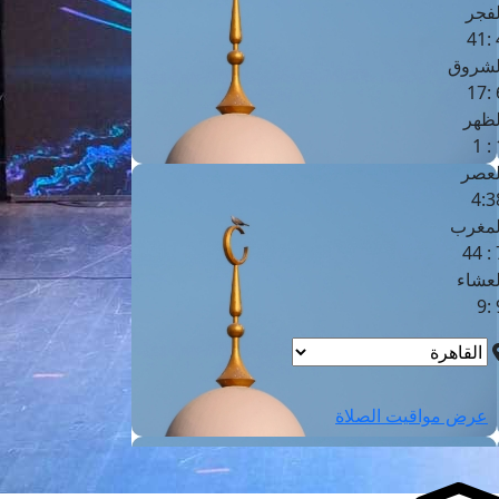
لفجر
4
لشروق
6
لظهر
1
لعصر
4:3
لمغرب
7 
لعشاء
9
عرض مواقيت الصلاة