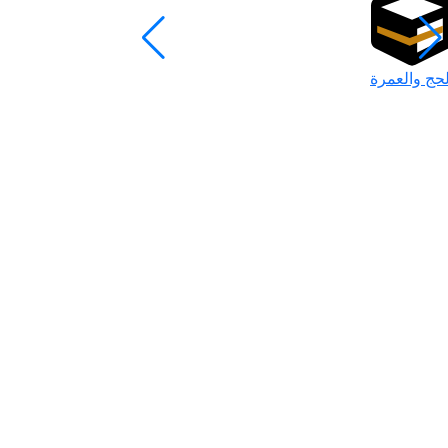
لحج والعمرة
رمضان