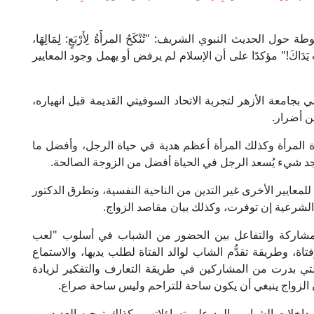
الحديث النبوي الشريف: "تُنْكَحُ المرأَةُ لِأَرْبَعٍ: لِمَالِهَا،
ِّينِ؛ تَرِبَتْ يَدَاكَ!" مؤكدًا على أن الإسلام لم يرفض أو يهمل وجود المعايير
جامعة الأزهر لتجربة الاتحاد السوفيتي القديمة قبل انهياره،
ن أضرار.
ة المرأة وكذلك المرأة أعظم هدية في حياة الرجل، وأفضل ما
يوجد شيء يُسعد الرجل في الحياة أفضل من الزوجة الصالحة.
عايير الأخرى غير التدين من الناحية النفسية، وتطرق الدكتور
ة الشرعية إن توفرت، وكذلك بيان مقاصد الزواج.
لمشاركة والتفاعل بين الحضور من الشباب في أسلوب "لعب
ة، وطريقة تقدُّم الشاب لوالد الفتاة لطلب يديها، والاستماع
تي بدرت من المشاركين في طريقة التعارف والتفكير لزيادة
 الزواج ينبغي أن يكون ساحة للتراحم وليس ساحة صراع.
 مداخلات الشباب والرد على تساؤلاتهم وكذلك توجيه العديد من