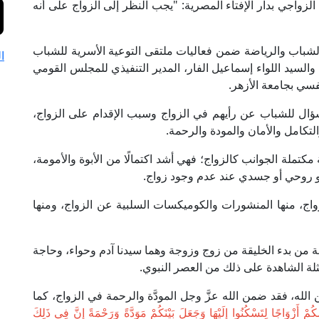
لزواجي بدار الإفتاء المصرية: "يجب النظر إلى الزواج على أنه
 الشباب والرياضة ضمن فعاليات ملتقى التوعية الأسرية للشباب
ا
لسيد اللواء إسماعيل الفار، المدير التنفيذي للمجلس القومي
سي بجامعة الأزهر.
 سؤال للشباب عن رأيهم في الزواج وسبب الإقدام على الزواج،
التكامل والأمان والمودة والرحمة.
 مكتملة الجوانب كالزواج؛ فهي أشد اكتمالًا من الأبوة والأمومة،
و روحي أو جسدي عند عدم وجود زواج.
ج، منها المنشورات والكوميكسات السلبية عن الزواج، ومنها
ة من بدء الخليقة من زوج وزوجة وهما سيدنا آدم وحواء، وحاجة
أمثلة الشاهدة على ذلك من العصر النبوي.
الله، فقد ضمن الله عزَّ وجل المودَّة والرحمة في الزواج، كما
ُمْ أَزْوَاجًا لِتَسْكُنُوا إِلَيْهَا وَجَعَلَ بَيْنَكُمْ مَوَدَّةً وَرَحْمَةً إِنَّ فِي ذَلِكَ