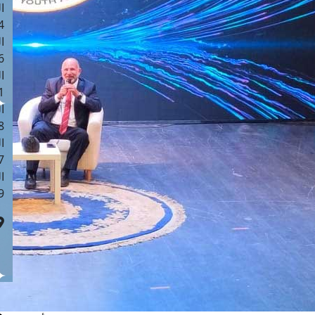
ا
 :41
ا
 :17
ا
 : 1
ا
8
ا
: 44
ا
 :9