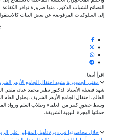
النصائح للشباب الذكور، منها ضرورة توافر الكفاءة
إلى السلوكيات المرفوضة عن بعض البنات كالاستقواء وا
2
اقرأ أيضا :
مفتي الجمهورية يشهد احتفال الجامع الأزهر الشريف بال
شهد فضيلة الأستاذ الدكتور نظير محمد عياد، مفتي الج
وسط حضورٍ كبير من العلماء وطلاب العلم ورواد المس
حملتها الهجرة النبوية الشريفة.
خلال محاضرتها في دورة تأهيل المقبلين على الزوا
والوعي بأنماط الشخصية يمثلان المدخل الحقيقي لبن