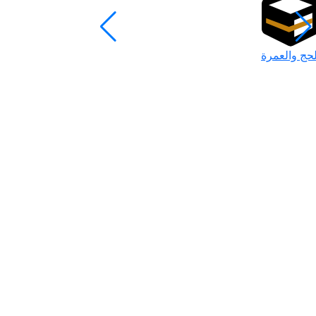
لحج والعمرة
رمضان