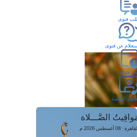
ب فتوى
تعلام عن فتوى
ز موعد
فتوى الهاتفية
َواقِيتُ الصَّـــلاة
اهرة · 08 أغسطس 2026 م