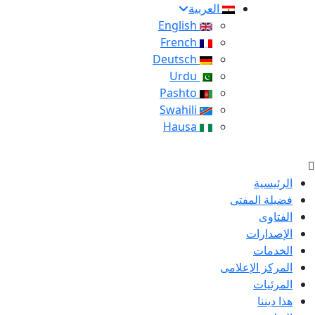
العربية
English
French
Deutsch
Urdu
Pashto
Swahili
Hausa
الرئيسية
فضيلة المفتى
الفتاوى
الإصدارات
الخدمات
المركز الإعلامى
المرئيات
هذا ديننا