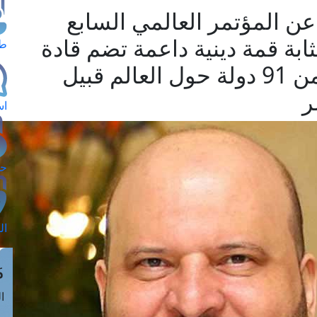
ن المؤتمر العالمي السابع
مثابة قمة دينية داعمة تضم قادة
طل
الإفتاء ومختصين من أكثر من 91 دولة حول العالم قبيل
ر
اس
حج
ال
م
الق