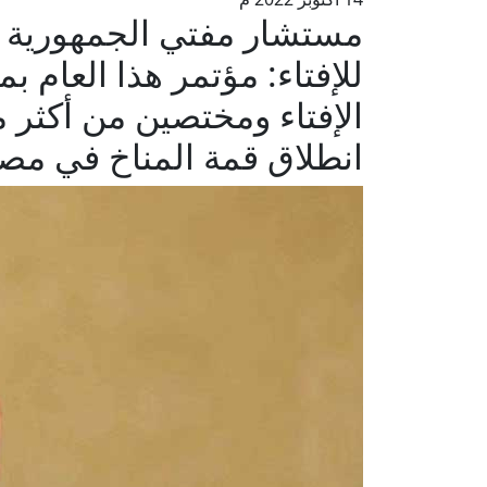
مستشار مفتي الجمهورية ع
للإفتاء: مؤتمر هذا العام ب
انطلاق قمة المناخ في مص