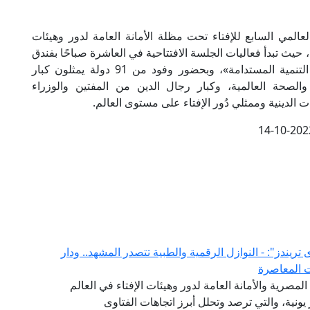
لعالمي السابع للإفتاء تحت مظلة الأمانة العامة لدور وهيئات
الفترة من 17-18 أكتوبر الجاري، حيث تبدأ فعاليات الجلسة الافتتاحية في العاشرة صباحًا بفندق
الماسة بمدينة نصر، تحت عنوان «الفتوى وأهداف التنمية المستدامة»، وبحضور وفود من 91 دولة يمثلون كبار
لصحة العالمية، وكبار رجال الدين من المفتين والوزراء
الدينية وممثلي دُور الإفتاء على مستوى العالم.
14-10-202
لفتوى يصدر العدد (52) من "فتوى تريندز": - النوازل الرقمية والطبية تتصدر المشهد.. ودار
ت المعاصرة
(GFI) التابع لدار الإفتاء المصرية والأمانة العامة لدور وهيئات الإفتاء في العالم
شهر يونية، والتي ترصد وتحلل أبرز اتجاهات الفتاوى