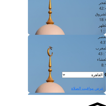
لفجر
4
لشروق
6
لظهر
1
لعصر
4:3
لمغرب
7 
لعشاء
9
عرض مواقيت الصلاة