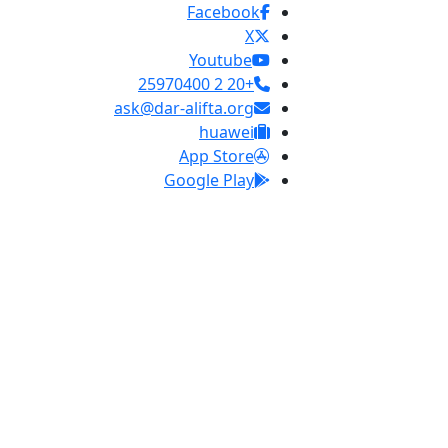
Facebook
X
Youtube
+20 2 25970400
ask@dar-alifta.org
huawei
App Store
Google Play