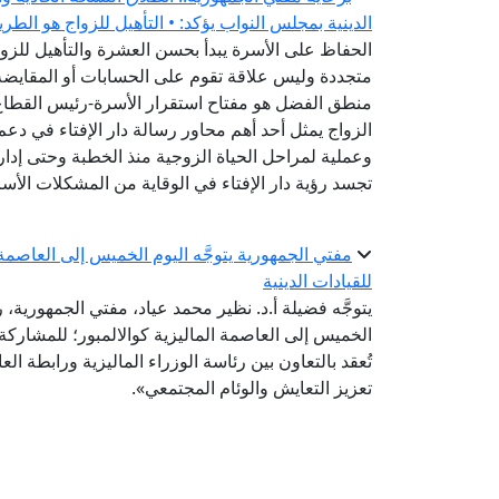
الدينية بمجلس النواب يؤكد: • التأهيل للزواج هو الطر
الحفاظ على الأسرة يبدأ بحسن العشرة والتأهيل للزواج
متجددة وليس علاقة تقوم على الحسابات أو المقايضة-
منطق الفضل هو مفتاح استقرار الأسرة-رئيس القطاع ا
الزواج يمثل أحد أهم محاور رسالة دار الإفتاء في دعم
وعملية لمراحل الحياة الزوجية منذ الخطبة وحتى إدارة
تجسد رؤية دار الإفتاء في الوقاية من المشكلات الأس
مفتي الجمهورية يتوجَّه اليوم الخميس إلى العاصمة ا
للقيادات الدينية
يتوجَّه فضيلة أ.د. نظير محمد عياد، مفتي الجمهورية، ر
تُعقد بالتعاون بين رئاسة الوزراء الماليزية ورابطة ال
تعزيز التعايش والوئام المجتمعي».