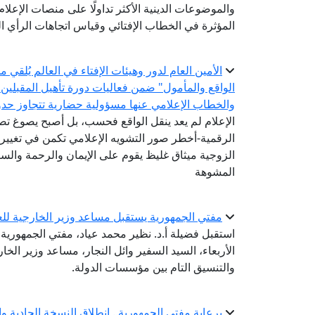
والموضوعات الدينية الأكثر تداولًا على منصات الإعل
المؤثرة في الخطاب الإفتائي وقياس اتجاهات الرأي الع
الأمين العام لدور وهيئات الإفتاء في العالم يُلقي
الواقع والمأمول" ضمن فعاليات دورة تأهيل المقبلين
والخطاب الإعلامي عنها مسؤولية حضارية تتجاوز حدود
الإعلام لم يعد ينقل الواقع فحسب، بل أصبح يصوغ 
الرقمية-أخطر صور التشويه الإعلامي تكمن في تغيير 
الزوجية ميثاق غليظ يقوم على الإيمان والرحمة والستر
المشوهة
مفتي الجمهورية يستقبل مساعد وزير الخارجية للعل
استقبل فضيلة أ.د. نظير محمد عياد، مفتي الجمهورية، ر
الأربعاء، السيد السفير وائل النجار، مساعد وزير الخ
والتنسيق التام بين مؤسسات الدولة.
برعاية مفتي الجمهورية.. انطلاق النسخة الحادية و