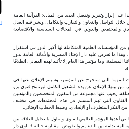
على إبراز وتقرير وتفعيل العديد من المبادئ القرآنية العامة
ن خلال التواصل والتعاون والتقارب والتكامل، ونشر قيم العدل
ا
 والمجتمعي والدولي في المجالات السياسية والاقتصادية
من المؤسسات العلمية المتكاملة لها أكبر الدور في استقرار
ة، وهذا ما تحرص عليه دار الإفتاء المصرية والأمانة العامة لدور
المسلمة، وما مؤتمر هذا العام إلا تأكيد لهذه المعاني، انطلاقًا
ة.
 المهمة التي ستخرج عن المؤتمر، وسيتم الإعلان عنها في
ختامية في ثاني أيام المؤتمر يوم 18 أكتوبر، من بينها: الإعلان عن بدء التشغيل الكامل لبرنامج فتوى برو
مختلفة، يجيب عنها مجموعة من المفتين المتخصصين والمؤهلين
م الفتاوى التي تهم المسلم في هذه المجتمعات في مختلف
من الفكر المتطرف أو الإلحادي، وضبط الخطاب الإفتائي.
لتي أعدها المؤشر العالمي للفتوى وتتناول بالتحليل العلاقة بين
ة المستدامة بين التدعـيم والتقويض.. مقـارنة حـالة فـتاوى دار