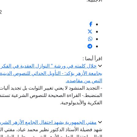
2
اقرأ أيضا :
خلال كلمته في ورشة " النوازل العقدية في الفكر 
بجامعة الأزهر يؤكد: - التأويل الحداثي للنصوص الديني
النص من مقاصده.
- التجديد المنشود لا يعني تغيير الثوابت بل تجديد آلي
المنضبط.- القراءة الصحيحة للنصوص الشرعية تستند إ
الفكرية والأيديولوجية.
مفتي الجمهورية يشهد احتفال الجامع الأزهر الشريف بال
شهد فضيلة الأستاذ الدكتور نظير محمد عياد، مفتي الج