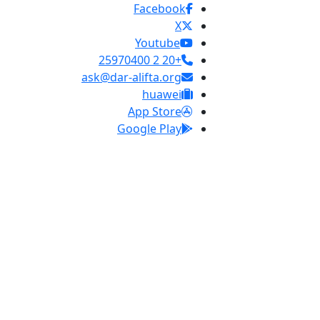
Facebook
X
Youtube
+20 2 25970400
ask@dar-alifta.org
huawei
App Store
Google Play