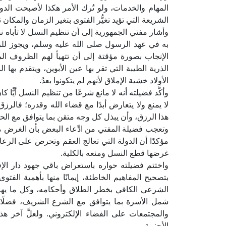
المهام والخدمات، ولو تُرك الأمر هكذا لأصبحت الد
الشريعة التي تؤيد تغيُّر الفتوى بتغير الزمان والمكان 
وأشار مفتي الجمهورية إلى أن تنظيم النسل لا تأباه 
به في عهد الرسول صلى الله عليه وسلم، ويجوز لل
الإنجاب بصورة مؤقتة إلى أن تتهيأ لهم الظروف ال
الذرية الطيبة التي تقر بها عين الأبوين، ويتقدم بها 
الأولاد خشية الإملاق لأنهم لم يتكونوا بعدُ.
وأكَّد فضيلته أنه لا مانع شرعًا من تنظيم النسل أيّ
لا يمنع ولا يتعارض أبدًا مع قضاء الله وقدره؛ فا
هذا الرزق، وأن يبذل كل وجه متقن بما يتوافق مع الحي
وتعجب فضيلة المفتي من ادِّعاء البعض بأن الغرض من
مؤكدًا أن الدولة التي تعالج العقم وتحرص على الرعاي
غرضها قطع النسل ومنعه بالكلية.
واختتم فضيلته حواره باستعراض باقي جهود دار ال
بتصحيح المفاهيم الخاطئة، إيمانًا منها بأهمية الف
الشرعي الكافي بخطر الطلاق وأحكامه، وكل ما يهز ك
شمل الأسرة بما يتوافق مع الشرع الشريف، فضلًا 
والمجتمعات على الفضاء الإلكتروني. ولعلَّ آخر ه
الأجنبية.