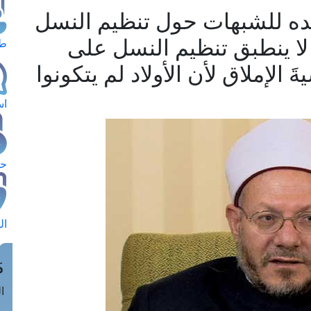
يده للشبهات حول تنظيم النسل
لا ينطبق تنظيم النسل على
طل
َ الإملاق لأن الأولاد لم يتكونوا
اس
حج
ال
م
الق