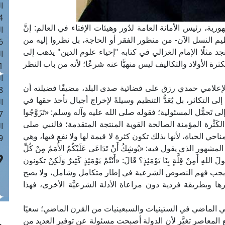
ا
 :41
ة، رئيس الأمانة العامة لدُور وهيئات الإفتاء في العالم: إنَّ
ا
يم النسل الآن- من منظور الفقر أو الحاجة، بل نظروا إليه من
 :17
 مثلًا الإمام الغزالي في كتابه "إحياء علوم الدين" يذهب إلى
ا
الأولاد والتكاليف ليس منهيًّا عنه شرعًا؛ لأنه من باب النظر
 : 1
ا
لإعلامي حمدي رزق على فضائية صدى البلد، مضيفًا فضيلته أن
8
التكاثر، بل يُعَدُّ التنظيم وسيلةً لإخراج أجيال تأخذ حقها في
ا
لى تَحمُّل المسئولية؛ فقوله صلى الله عليه وآله وسلم: «تَزَوَّجُوا
: 44
المقصود به: الكَثْرة المؤمنة الصالحة القوية المنتجة المتقدمة؛ فالنبي صلى
ا
حي الحياة، لأنها بذلك تكون كثرة لا قيمة لها ولا نفع فيها، وهي
 :9
الذي يقول فيه: «يُوشِكُ أَنْ تَدَاعَى عَلَيْكُمُ الأُمَمُ مِنْ كُلِّ
َ اللهِ أَمِنْ قِلَّةٍ بِنَا يَوْمَئِذٍ؟ قَالَ: «أَنْتُمْ يَوْمَئِذٍ كَثِيرٌ وَلَكِنْ تكونون
لها، ولذا يجب فهم النصوص الشرعية في إطار متكامل وشامل، ولا يصح
وبطريقة فردية دون مراعاة الأدلة الشرعيَّة الأخرى، فهذا
 في الماضي في الستينيات والسبعينيات من القرن الماضي؛ سعيًا
المعاصر تغيَّر لأن الدولة أصبحت مسئولة عن توفير العديد من