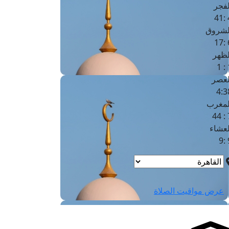
لفجر
4
لشروق
6
لظهر
1
لعصر
4:3
لمغرب
7 
لعشاء
9
عرض مواقيت الصلاة