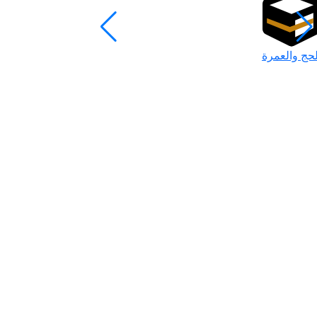
لحج والعمرة
رمضان