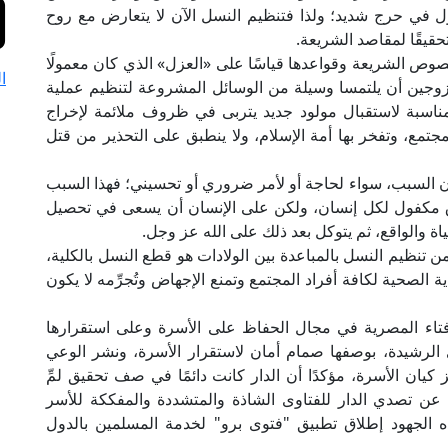
ول في حرج شديد؛ ولذا فتنظيم النسل الآن لا يتعارض مع روح
تحقيقًا لمقاصد الشريعة.
نصوص الشريعة وقواعدها قياسًا على «العزل» الذي كان معمولًا
ا
زوجين أن يلتمسا وسيلة من الوسائل المشروعة لتنظيم عملية
مناسبة لاستقبال مولود جديد يتربى في ظروف ملائمة لإخراج
المجتمع، وتفخر بها أمة الإسلام، ولا ينطبق على التحذير من قتل
ًا كان السبب، سواء لحاجة أو لأمر ضروري أو تحسيني؛ فهذا السبب
لرزق مكفول لكل إنسان، ولكن على الإنسان أن يسعى في تحصيل
اة والواقع، ثم يتوكل بعد ذلك على الله عز وجل.
 تنظيم النسل بالمباعدة بين الولادات هو قطع النسل بالكلية،
ة الصحية لكافة أفراد المجتمع وتمنع الإجهاض وتُجرِّمه لا يكون
إفتاء المصرية في مجال الحفاظ على الأسرة وعلى استقرارها
توى الرشيدة، بوصفها صمام أمان لاستقرار الأسرة، ونشر الوعي
يان الأسرة، مؤكدًا أن الدار كانت دائمًا في صف تحقيق لمِّ
عن تصدي الدار للفتاوى الشاذة والمتشددة والمفككة للأسر
ذه الجهود إطلاق تطبيق "فتوى برو" لخدمة المسلمين بالدول