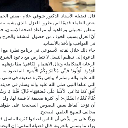
قال فضيلة الأستاذ الدكتور شوقي علام -مفتي الجمهوري
بعض العلماء قديمًا لم ينظروا للعزل -الذي يشبه تنظ
منظور تجميلي ورفاهية أو مراعاة لصحة الإنسان، فنجد
أنَّ العزل بسبب الخوف من حصول المشقة والحرج بكثرة 
في العواقب والأخذ بالأسباب.
جاء ذلك خلال لقائه الأسبوعي في برنامج نظرة مع ا
الدعوة إلى تنظيم النسل لا تتعارض مع دعوة الشرع إلى 
الرعاية المتكاملة وتنال الاهتمام الكافي؛ ممَّا يؤهلهم إ
الْوَدُودَ الْوَلُودَ؛ فَإِنِّي مُكَاثِرٌ بِكُمُ الْأُمَمَ»، 
الله عليه وآله وسلم لا يباهي بكثرة ضعيفة في شتى منا
التي عناها النبي صلى الله عليه وآله وسلم في حديثه المشهور 
أُفُقٍ كَمَا تَدَاعَى الأَكَلَةُ عَلَى قَصْعَتِهَا» قَالَ: قُلْنَا: يَا رَسُول
غُثَاءً كَغُثَاءِ السَّيْلِ»؛ أي كثرة ضعيفة لا قيمة 
أن تؤخذ ألفاظ بعض النصوص الصحيحة على ظواهرها 
مخالف للمنهج العلمي الصحيح.
وردًّا على من يدَّعي أن الناس اعتادوا كثرة التناسل
وراء ما يسمى بالعزوة، قال فضيلة المفتي: إن الوضع 