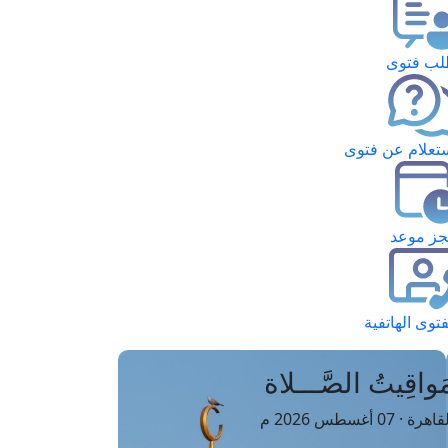
ب فتوى
تعلام عن فتوى
ز موعد
فتوى الهاتفية
َواقِيتُ الصَّـــلاة
اهرة · 07 أغسطس 2026 م