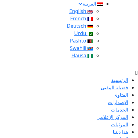
العربية
English
French
Deutsch
Urdu
Pashto
Swahili
Hausa
الرئيسية
فضيلة المفتى
الفتاوى
الإصدارات
الخدمات
المركز الإعلامى
المرئيات
هذا ديننا