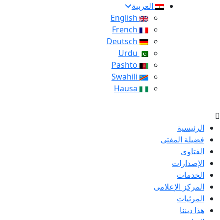
العربية
English
French
Deutsch
Urdu
Pashto
Swahili
Hausa
الرئيسية
فضيلة المفتى
الفتاوى
الإصدارات
الخدمات
المركز الإعلامى
المرئيات
هذا ديننا