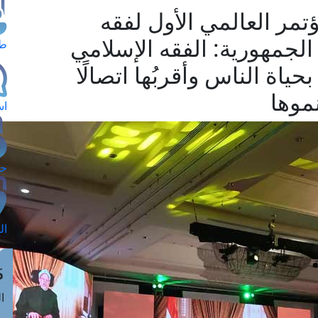
تمر العالمي الأول لفقه
الجمهورية: الفقه الإسلامي
طل
حياة الناس وأقربُها اتصالًا
موها
اس
حج
ال
م
الق