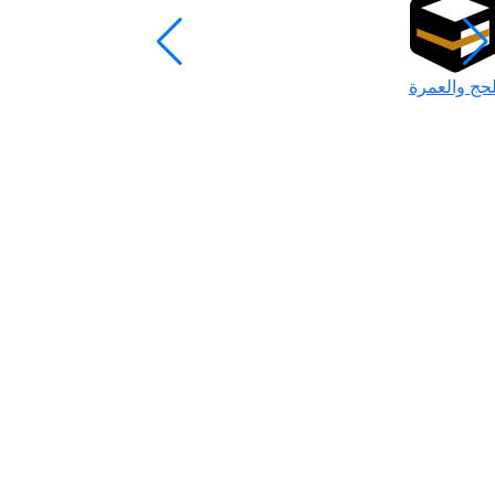
لحج والعمرة
رمضان