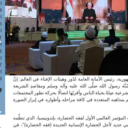
ا
 :40
ا
 :17
ا
 : 1
ا
8
ا
: 45
ا
 :10
ة، رئيس الأمانة العامة لدُور وهيئات الإفتاء في العالم: إنَّ
ُنَّة رسول الله صلَّى الله عليه وآله وسلم ومقاصدِ الشريعة
الشرعية صِلةً بحياة الناس وأقربُها اتصالًا بحركة تطور المجتمعات
هم بمذاهبه المتعددة في كافة مراحله وأطواره في إبراز الصورة
لمؤتمر العالمي الأول لفقه الحضارة، بإندونيسيا، الذي تنظِّمه
مي جديد لأجل الحضارة الإنسانية الجديدة (فقه الحضارة)"، في