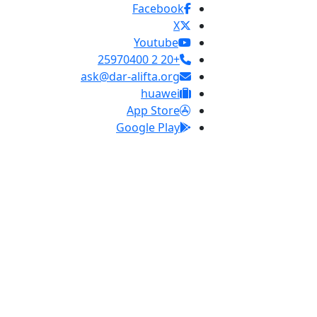
Facebook
X
Youtube
+20 2 25970400
ask@dar-alifta.org
huawei
App Store
Google Play