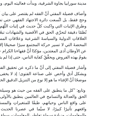
مدينة سورابيا بجاوة الشرقية، وبدأت فعاليته اليوم، وذلك بمناسبة مرور 00
وأضاف فضيلة المفتي أنَّ الفقه لم يقتصر على بيان 
وحج فقط، بل اتَّسعت دائرة الاجتهاد الفقهي حتى تض
وطرق الإثبات التي واكبت كلَّ حديث في إثبات التُّهَ
نُظمًا دقيقة لتحرِّي الحق في الأقضية والشهادات تب
العلاقاتِ الدوليةَ والسياسةَ الشرعية وعلاقاتِ المس
المحضةَ التي لا تسير حركة المجتمع سيرًا صحيحًا إل
عن الأوطان أذى المعتدين، مؤكدًا أنَّ فقهاءنا الكرام 
يقومُ بهذه الفروض ويحقِّقُ كفاية الناس، حتى إذا لم يتو
وأشار فضيلة المفتي إلى أنَّ ما ذكره عن تحقيق ال
وبشكل أدق وأخص على صناعة الفتوى؛ إذ لا يخفى ما
موضحًا أنَّ الإفتاء ما هو إلا نوع من التنزيل الدقيق ا
وتابع: "كل ما ينطبق على الفقه من حيث هو وسيلة ف
الحق والعدالة والتسامح في العالمين ينطبق بالأولى 
على واقع الناس وحياتهم، طبقًا للمتغيراتِ والمستجدا
واقعهم تأثيرًا كبيرًا، لا سيَّما في عصرنا الحديث ا
والمعلومات، وزيادة سيولة تعاطي المعلومات، سواء