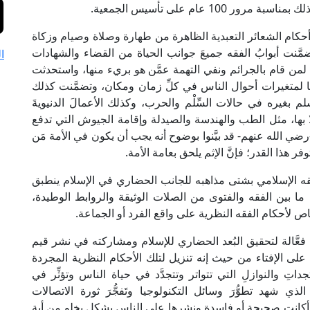
1 عام على تأسيس الجمعية.
أحكام الشعائر التعبدية الظاهرة من طهارة وصلاة وصيام وزكاة
مَّنت أبوابُ الفقه جميعَ جوانب الحياة من القضاء والشهادات
ا
م لمن قام بالجرائم ونفي التهمة عمَّن هو بريء منها، واستحدثت
عًا لمتغيرات أحوال الناس في كلِّ زمان ومكان، وتضمَّنت كذلك
لم بغيره في حالات السِّلْم والحرب، وكذلك الأعمالَ الدنيويةَ
ا بها، مثل الطب والهندسة والصيدلة وإقامة الجيوش التي تدفع
-رضي الله عنهم- قد بيَّنوا بوضوح أنه يجب أن يكون في الأمة مَن
فر هذا القدر؛ فإنَّ الإثم يلحق بعامة الأمة.
فقه الإسلامي بشتى مذاهبه للجانب الحضاري في الإسلام ينطبق
 بين الفقه والفتوى من الصلات الوثيقة والروابط الوطيدة،
لخاص لأحكام الفقه النظرية على واقع الفرد أو الجماعة.
عَّالة لتحقيق البُعد الحضاري للإسلام ومشاركته في نشر قيم
على الإفتاء من حيث إنه تنزيل لتلك الأحكام النظرية المجردة
تِ والنوازلِ التي تتواتر وتتجدَّد في حياة الناس وتؤثِّر في
لذي شهد تطوُّرَ وسائل التكنولوجيا وتَفجُّرَ ثورة الاتصالات
 أكانت صحيحة أو فاسدة ونشرها على الناس بشكل يخلو من أية