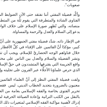
صعوبات".
وأكَّد فضيلة المفتي أننا نفتقد حتى الآن الضوابط ا
الفتاوى الشاذة والمتطرفة التي يقوم ثلَّة من المت
منصاته، والتي تُظهِر صورةَ الإسلام على خلاف الواق
يدعو إلى السلام والعدل والرحمة والمساواة.
في الإطار ذاته، شدَّد فضيلة مفتي الجمهورية على أنّ
كبير، مؤكدًا أنَّ القائمين على الإفتاء في كلِّ الأق
خلال فتاواهم الوجه الحضاريَّ للإسلام، ويجب أن 
ونشر الفضيلة والسلام والعدل بين الناس على مختل
واقع الجريمة التي يقترفها المتشددون في حقِّ الإس
الذي حرص علماؤنا الأجلَّاء عبر القرون على تجليته وإظ
ولفت فضيلة المفتي النظرَ إلى أنَّ العلماء القائمي
معنيون بالضرورة بتجديد الخطاب الديني، ليس فقط 
تحرير الفتوى بخاصة والفقه الإسلامي بعامة من الج
بالنقل من الكتب التراثية وإعادة الصياغة الحرفية 
إدراك لأهمية مواكبة الفقه الإسلامي لمتغيرات ذلك ال