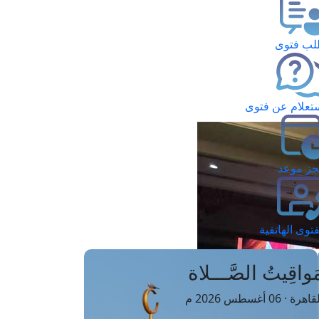
ب فتوى
تعلام عن فتوى
ز موعد
فتوى الهاتفية
َواقِيتُ الصَّـــلاة
اهرة · 06 أغسطس 2026 م