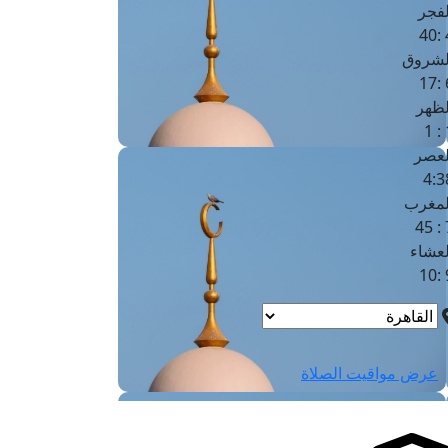
لفجر
4
لشروق
6
لظهر
1
لعصر
4:3
لمغرب
7 
لعشاء
9
عرض مواقيت الصلاة