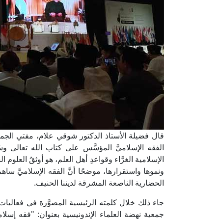
قال فضيلة الأستاذ الدكتور شوقي علام، مفتي الجمهوري
الفقه الإسلاميَّ المؤسَّس على كتاب الله تعالى وس
الإسلامية الغرَّاء وقواعدِ أهل العلم، هو أوثقُ العلوم 
ونموها واستقرارها، موضحًا أنَّ الفقه الإسلاميَّ سا
الحضارية الناصعة المشرقة لديننا الحنيف.
جاء ذلك خلال كلمته الرئيسية المصوَّرة في فعاليات ا
جمعية نهضة العلماء الإندونيسية بعنوان: "فقه إسلا