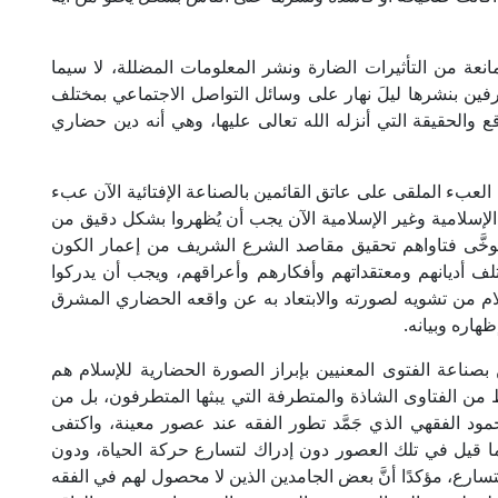
لمانعة من التأثيرات الضارة ونشر المعلومات المضللة، لا سيما
طرفين بنشرها ليلَ نهار على وسائل التواصل الاجتماعي بمختلف
ع والحقيقة التي أنزله الله تعالى عليها، وهي أنه دين حضاري
َ العبء الملقى على عاتق القائمين بالصناعة الإفتائية الآن عبء
طار الإسلامية وغير الإسلامية الآن يجب أن يُظهروا بشكل دقيق من
تتوخَّى فتاواهم تحقيق مقاصد الشرع الشريف من إعمار الكون
ف أديانهم ومعتقداتهم وأفكارهم وأعراقهم، ويجب أن يدركوا
لام من تشويه لصورته والابتعاد به عن واقعه الحضاري المشرق
هاره وبيانه.
ن بصناعة الفتوى المعنيين بإبراز الصورة الحضارية للإسلام هم
من الفتاوى الشاذة والمتطرفة التي يبثها المتطرفون، بل من
مود الفقهي الذي جَمَّد تطور الفقه عند عصور معينة، واكتفى
لما قيل في تلك العصور دون إدراك لتسارع حركة الحياة، ودون
تسارع، مؤكدًا أنَّ بعض الجامدين الذين لا محصول لهم في الفقه