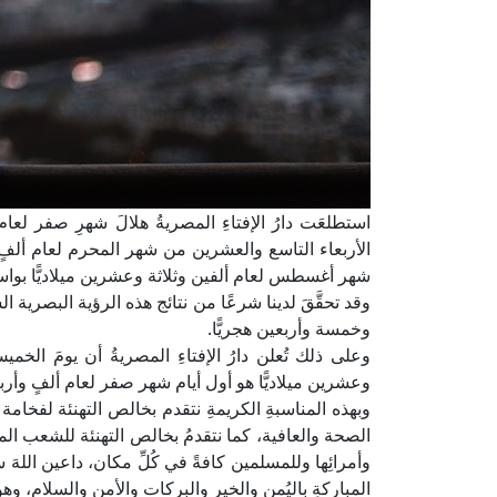
استطلعَت دارُ الإفتاءِ المصريةُ هلالَ شهرِ صفر لع
الأربعاء التاسع والعشرين من شهر المحرم لعام ألفٍ
شهر أغسطس لعام ألفين وثلاثة وعشرين ميلاديًّا بواسطة
وقد تحقَّقَ لدينا شرعًا من نتائج هذه الرؤية البصرية 
وخمسة وأربعين هجريًّا.
وعلى ذلك تُعلن دارُ الإفتاءِ المصريةُ أن يومَ ا
وعشرين ميلاديًّا هو أول أيام شهر صفر لعام ألفٍ وأربع
وبهذه المناسبةِ الكريمةِ نتقدم بخالص التهنئة لفخام
الصحة والعافية، كما نتقدمُ بخالص التهنئة للشعب المص
وأمرائِها وللمسلمين كافةً في كُلِّ مكان، داعين اللهَ س
المباركةِ باليُمنِ والخيرِ والبركات والأمنِ والسلام، وه