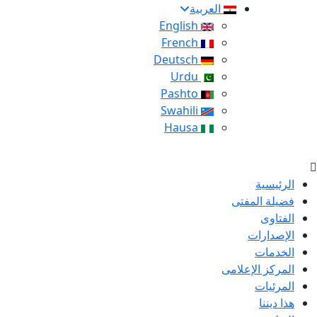
العربية
English
French
Deutsch
Urdu
Pashto
Swahili
Hausa
الرئيسية
فضيلة المفتى
الفتاوى
الإصدارات
الخدمات
المركز الإعلامى
المرئيات
هذا ديننا