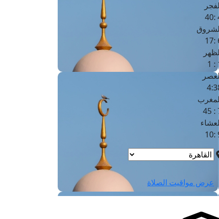
لفجر
4
لشروق
6
لظهر
1
لعصر
4:3
لمغرب
7 
لعشاء
9
عرض مواقيت الصلاة