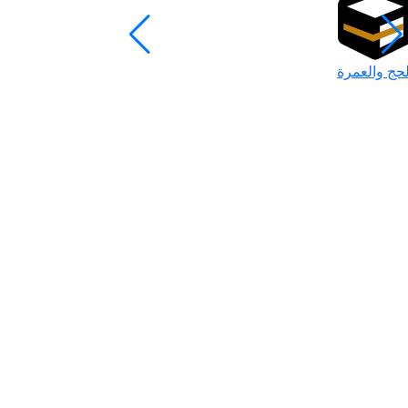
لحج والعمرة
رمضان