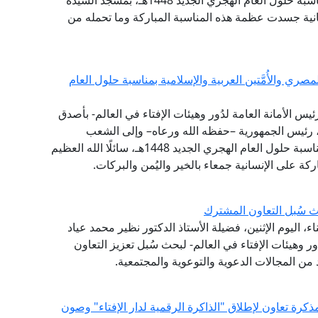
العالم، مساء اليوم الإثنين، احتفال وزارة الأوقاف بمناسبة حلول العام الهجري الجديد 1448هـ، بمسجد السيدة
انية جسدت عظمة هذه المناسبة المباركة وما تحمله من
ي والأُمَّتين العربية والإسلامية بمناسبة حلول العام
ئيس الأمانة العامة لدُور وهيئات الإفتاء في العالم- بأصدق
ي، رئيس الجمهورية –حفظه الله ورعاه– وإلى الشعب
المصري العظيم، وإلى الأُمَّتين العربية والإسلامية؛ بمناسبة حلول العام الهجري الجديد 1448هـ، سائلًا الله العظيم
ركة على الإنسانية جمعاء بالخير واليُمن والبركات.
 سُبل التعاون المشترك
 اليوم الإثنين، فضيلة الأستاذ الدكتور نظير محمد عياد
ر وهيئات الإفتاء في العالم- لبحث سُبل تعزيز التعاون
من المجالات الدعوية والتوعوية والمجتمعية.
كرة تعاون لإطلاق "الذاكرة الرقمية لدار الإفتاء" وصون