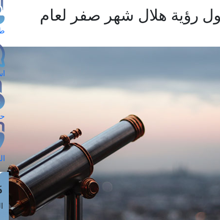
حول رؤية هلال شهر صفر لعام
طل
اس
حج
ال
م
الق