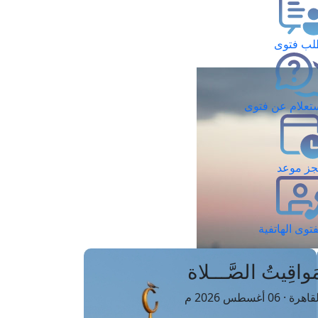
ب فتوى
تعلام عن فتوى
ز موعد
فتوى الهاتفية
َواقِيتُ الصَّـــلاة
اهرة · 06 أغسطس 2026 م