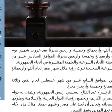
ا
 :40
ا
 :17
ا
 : 1
ا
8
ام ألفٍ وأربعمائةٍ وخمسة وأربعين هجريًّا بعد غروب شمس يوم
ا
 وأربعمائةٍ وخمسة وأربعين هجريًّا، الموافق السادس عشر من
: 45
 اللِّجان الشرعيةِ والعلميةِ المنتشرةِ في أنحاء الجمهورية.
ا
الشرعية الصحيحة ثبوتُ رؤية هلالِ شهر صفر لعامِ ألفٍ وأربعمائةٍ
 :10
لخميس الموافق السابع عشر من شهر أغسطس لعام ألفين وثلاثة
مائةٍ وخمسة وأربعين هجريًّا.
ة الرئيس/ عبد الفتاح السيسي رئيس الجمهورية، ونتمنى له دوام
ري الكريم، ولجميع رؤساءِ الدولِ العربيةِ والإسلاميةِ وملوكِها
بحانه وتعالى أن يُعيدَ على مصرَ وعليهم جميعًا أمثالَ هذه الأيامِ
و نعمَ المولى ونعمَ النصير.