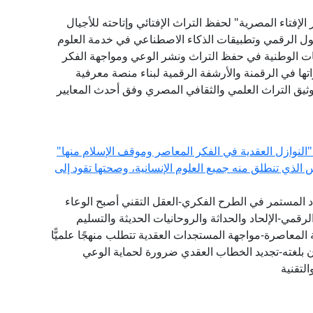
لإفتاء المصرية" لحفظ التراث الإفتائي وإتاحته للأجيال
حول الرقمي وتطبيقات الذكاء الاصطناعي في خدمة العلوم
ات الوطنية في حفظ التراث ونشر الوعي ومواجهة الفكر
ها في الرقمنة والأرشفة الرقمية لبناء منصة معرفية
توثيق التراث العلمي والثقافي المصري وفق أحدث المعايير
"النوازل العقدية في الفكر المعاصر وموقف الإسلام منها"
س الذي تنطلق منه جميع العلوم الإنسانية، وصحتها تقود إلى
دد المستمر في الطرح الفكري-العقل التقني أصبح الوعاء
لرقمي-الإلحاد والحداثة والروحانيات الحديثة والتسليم
المعاصرة-مواجهة المستجدات العقدية تتطلب منهجًا علميًّا
ان بلغته-تجديد الخطاب العقدي ضرورة لحماية الوعي
لتقنية