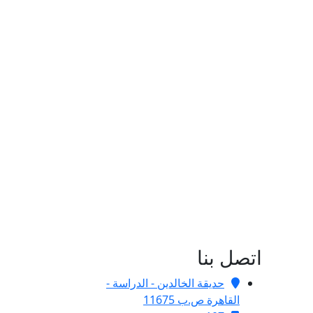
اتصل بنا
حديقة الخالدين - الدراسة -
القاهرة ص.ب 11675