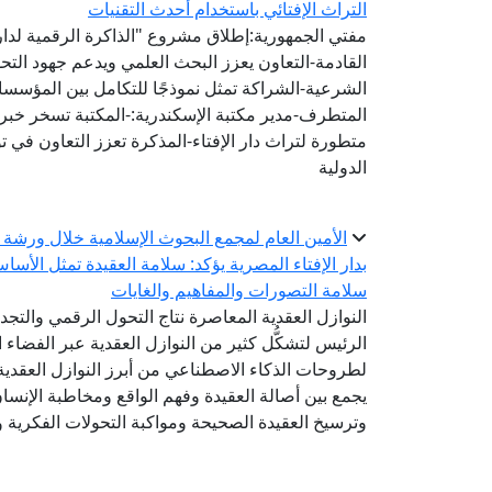
التراث الإفتائي باستخدام أحدث التقنيات
مفتي الجمهورية:إطلاق مشروع "الذاكرة الرقمية لدار ا
القادمة-التعاون يعزز البحث العلمي ويدعم جهود الت
الشرعية-الشراكة تمثل نموذجًا للتكامل بين المؤسس
المتطرف-مدير مكتبة الإسكندرية:-المكتبة تسخر خبرات
متطورة لتراث دار الإفتاء-المذكرة تعزز التعاون في 
الدولية
الأمين العام لمجمع البحوث الإسلامية خلال ورشة 
بدار الإفتاء المصرية يؤكد: سلامة العقيدة تمثل الأسا
سلامة التصورات والمفاهيم والغايات
النوازل العقدية المعاصرة نتاج التحول الرقمي والتج
الرئيس لتشكُّل كثير من النوازل العقدية عبر الفضاء ا
لطروحات الذكاء الاصطناعي من أبرز النوازل العقدية 
يجمع بين أصالة العقيدة وفهم الواقع ومخاطبة الإنس
وترسيخ العقيدة الصحيحة ومواكبة التحولات الفكرية وا