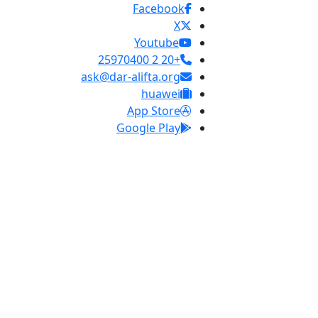
Facebook
X
Youtube
+20 2 25970400
ask@dar-alifta.org
huawei
App Store
Google Play