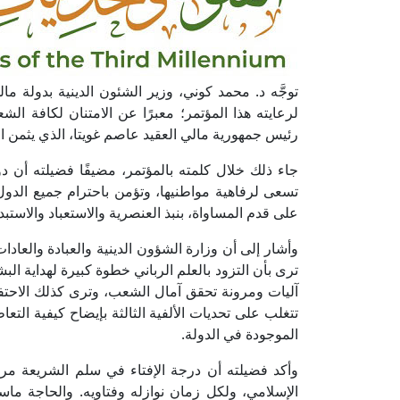
توجَّه د. محمد كوني، وزير الشئون الدينية بدولة م
لرعايته هذا المؤتمر؛ معبرًا عن الامتنان لكافة ال
رئيس جمهورية مالي العقيد عاصم غويتا، الذي يثمن الع
جاء ذلك خلال كلمته بالمؤتمر، مضيفًا فضيلته أن 
تسعى لرفاهية مواطنيها، وتؤمن باحترام جميع ال
على قدم المساواة، بنبذ العنصرية والاستعباد والاستبد
وأشار إلى أن وزارة الشؤون الدينية والعبادة والعادا
ترى بأن التزود بالعلم الرباني خطوة كبيرة لهداية ال
آليات ومرونة تحقق آمال الشعب، وترى كذلك الاحتفاظ 
تتغلب على تحديات الألفية الثالثة بإيضاح كيفية التع
الموجودة في الدولة.
وأكد فضيلته أن درجة الإفتاء في سلم الشريعة مرم
الإسلامي، ولكل زمان نوازله وفتاويه. والحاجة ماس