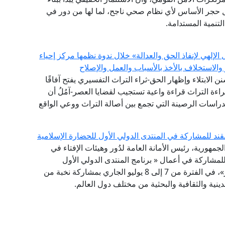
 حجر الأساس لأي نظام صحي ناجح، لما لها من دور في
تنمية المستدامة.
إلهي لإنفاذ الحق والعدالة» خلال ندوة نظمها مركز إحياء
والاستخلاف بالأخذ بالأسباب والعمل والإصلاح
سنن الابتلاء وإظهار الحق-ثراء التراث التفسيري يفتح آفاقًا
اءة التراث قراءة واعية تستجيب لقضايا العصر-آمُلُ أن
الدراسات الرصينة التي تجمع بين أصالة التراث ووعي الواقع
قند للمشاركة في المنتدى الدولي الأول للحضارة الإسلامية
لجمهورية، رئيس الأمانة العامة لدُور وهيئات الإفتاء في
 للمشاركة في أعمال « برنامج المنتدى الدولي الأول
للحضارة الإسلامية .. طريق السلام والتسامح والتنوير»، في الفترة من 7 إلى 8 يوليو الجاري بمشاركة نخبة من
ينية والثقافية والبحثية من مختلف دول العالم.