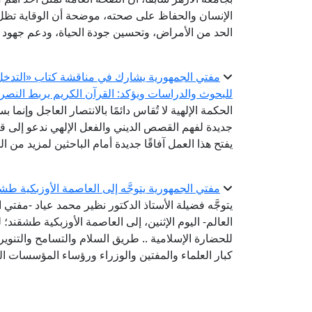
الإنسان والحفاظ على صحته، موضحة أن الوقاية تظل
الحد من الأمراض، وتحسين جودة الحياة، ودعم جهود ال
مفتي الجمهورية يشارك في مناقشة كتاب «التدخل ال
للبحوث والدراسات ويؤكد: القرآن الكريم يربط النصر 
الحكمة الإلهية لا تُقاس دائمًا بالانتصار العاجل وإنما ب
جديدة لفهم القصص الديني والفعل الإلهي ندعو إلى قر
يفتح هذا العمل آفاقًا جديدة أمام الباحثين لمزيد من 
مفتي الجمهورية يتوجَّه إلى العاصمة الأوزبكية طش
يتوجَّه فضيلة الأستاذ الدكتور نظير محمد عياد -مفتي ا
العالم- اليوم الإثنين، إلى العاصمة الأوزبكية طشقند؛
كبار العلماء والمفتين والوزراء ورؤساء المؤسسات الد