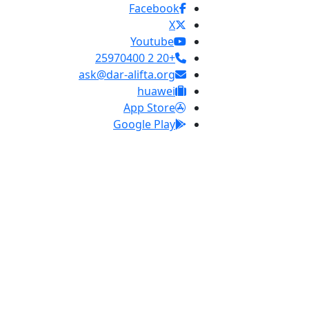
Facebook
X
Youtube
+20 2 25970400
ask@dar-alifta.org
huawei
App Store
Google Play