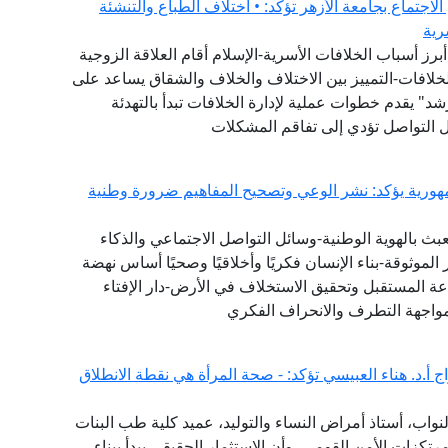
لاجتماع بجامعة الأزهر تؤكد: • اختلاف الطباع والتنشئة
رية
برز أسباب الخلافات الأسرية-الإسلام أقام العلاقة الزوجية
لخلافات-التمييز بين الاختلاف والخلاف والشقاق يساعد على
" يقدم خطوات عملية لإدارة الخلافات تبدأ بالتهدئة
ئل التواصل تؤدي إلى تفاقم المشكلات
ورية يؤكد: نشر الوعي وتصحيح المفاهيم ضرورة وطنية
بث بالهوية الوطنية-وسائل التواصل الاجتماعي والذكاء
لموثوقة-بناء الإنسان فكريًا وأخلاقيًا وصحيًا أساس نهضة
ة المستقبل وتحقيق الاستخلاف في الأرض-دار الإفتاء
واجهة التطرف والانحراف الفكري
 أ.د. هناء العبيسي تؤكد: - صحة المرأة هي نقطة الانطلاق
واب، أستاذ أمراض النساء والتوليد، عميد كلية طب البنات
مرتكزات الأمن القومي، وأن الاستثمار الحقيقي يبدأ ببناء