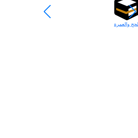
لحج والعمرة
رمضان