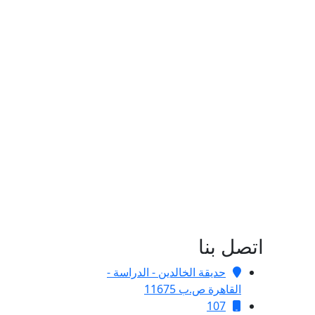
اتصل بنا
حديقة الخالدين - الدراسة -
القاهرة ص.ب 11675
107