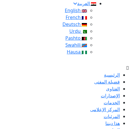
العربية
English
French
Deutsch
Urdu
Pashto
Swahili
Hausa
الرئيسية
فضيلة المفتى
الفتاوى
الإصدارات
الخدمات
المركز الإعلامى
المرئيات
هذا ديننا