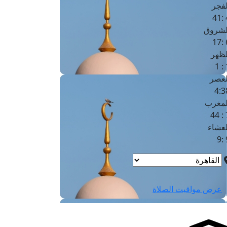
لفجر
4
لشروق
6
لظهر
1
لعصر
4:3
لمغرب
7 
لعشاء
9
عرض مواقيت الصلاة