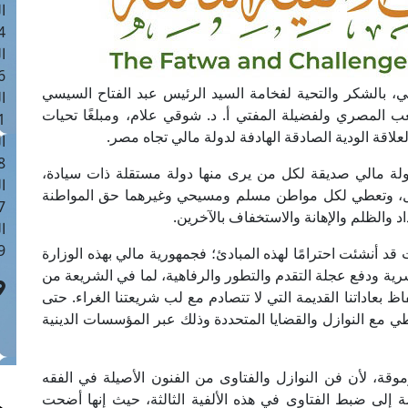
ا
 :41
ا
 :17
الي، بالشكر والتحية لفخامة السيد الرئيس عبد الفتاح السيسي
ا
شعب المصري ولفضيلة المفتي أ. د. شوقي علام، ومبلغًا تحيات
 : 1
لاقة الودية الصادقة الهادفة لدولة مالي تجاه مصر.
ا
8
دولة مالي صديقة لكل من يرى منها دولة مستقلة ذات سيادة،
ا
دول، وتعطي لكل مواطن مسلم ومسيحي وغيرهما حق المواطنة
: 44
اد والظلم والإهانة والاستخفاف بالآخرين.
ا
 :9
ت قد أنشئت احترامًا لهذه المبادئ؛ فجمهورية مالي بهذه الوزارة
بشرية ودفع عجلة التقدم والتطور والرفاهية، لما في الشريعة من
بعاداتنا القديمة التي لا تتصادم مع لب شريعتنا الغراء. حتى
اطي مع النوازل والقضايا المتحددة وذلك عبر المؤسسات الدينية
وقة، لأن فن النوازل والفتاوى من الفنون الأصيلة في الفقه
ة إلى ضبط الفتاوى في هذه الألفية الثالثة، حيث إنها أضحت