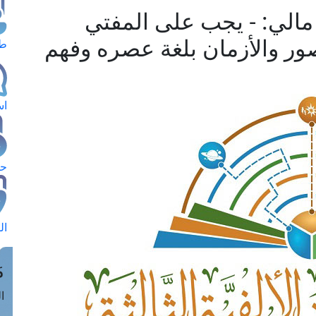
 مالي: - يجب على المفتي
ور والأزمان بلغة عصره وفهم
طل
اس
حج
ال
م
الق