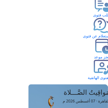
ب فتوى
تعلام عن فتوى
ز موعد
فتوى الهاتفية
َواقِيتُ الصَّـــلاة
اهرة · 07 أغسطس 2026 م