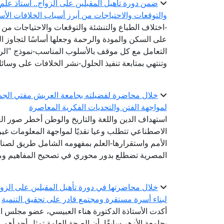
ضمن دورة تأهيل المقبلين على الزواج.. أستاذ علم ا
والتوقعات والاحتياجات من أبرز أسباب الخلافات الأس
-اختلاف الطباع والتنشئة والتوقعات والاحتياجات من أ
على السكن والمودة والرحمة وجعلها أساسًا لتجاوز ا
التعامل مع كل موقف بالأسلوب المناسب-نموذج "الرشد
وتنتهي بمتابعة تنفيذ الحلول-نشر الخلافات على وسا
خلال محاضرة لفضيلته بجامعة العريش مفتي الجمه
لمواجهة الفتن والتحديات الفكرية المعاصرة
استهداف الدين واللغة والتاريخ والوطن أخطر صور الع
الاصطناعي تتطلب وعيا نقديًا لمواجهة المعلومات غير ا
الأمم واستقرارها-العلم بمفهومه الشامل طريق لصناع
المصرية تضطلع بدور محوري في تصحيح المفاهيم وم
خلال محاضرتها في دورة تأهيل المقبلين على الزواج
لبناء أسرة مستقرة ومجتمع قادر على تحقيق التنمية
أكدت الأستاذة الدكتورة هناء العبيسي، عضو مجلس الن
بجامعة الأزهر سابقًا، أن الصحة العامة تمثل أحد أهم 