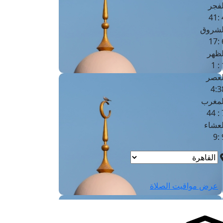
لفجر
4
لشروق
6
لظهر
1
لعصر
4:3
لمغرب
7 
لعشاء
9
عرض مواقيت الصلاة