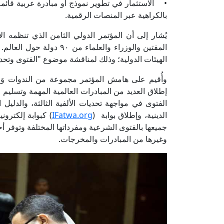
• الاستثمار في تطوير نموذج أو مبادرة عربية قائمة
بالكراهية عبر المنصات الرقمية.
يُشار إلى أن المؤتمر الدولي الثامن الذي تنظمه ال
المفتين والوزراء والعلما
الهيئات الدولية؛ وذلك لمناقشة موضوع "الفتوى وتحديات
وأُقيم على هامش المؤتمر مجموعة من الندوات وَوِرَ
إطلاق العديد من المبادرات العالمية المهمة وتسليم ج
الفتوى في مواجهة تحديات الألفية الثالثة، والدلي
الدينية، وإطلاق بوابة (
IFatwa.org
) كبوابة إلكترون
جميعها بالفتوى الشرعية ومفرداتها المختلفة وتوفر أح
وغيرها من المبادرات والمخرجات.