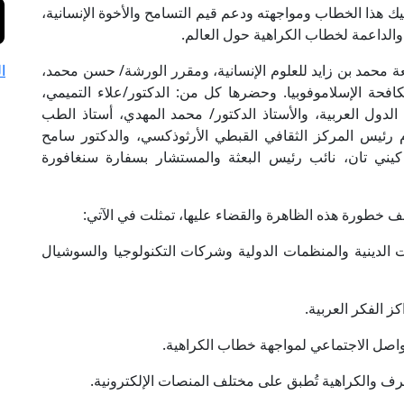
يك هذا الخطاب ومواجهته ودعم قيم التسامح والأخوة الإنسانية،
الداعمة لخطاب الكراهية حول العالم.
عة محمد بن زايد للعلوم الإنسانية، ومقرر الورشة/ حسن محمد،
ا
فحة الإسلاموفوبيا. وحضرها كل من: الدكتور/علاء التميمي،
الدول العربية، والأستاذ الدكتور/ محمد المهدي، أستاذ الطب
عام رئيس المركز الثقافي القبطي الأرثوذكسي، والدكتور سامح
/ كيني تان، نائب رئيس البعثة والمستشار بسفارة سنغافورة
 خطورة هذه الظاهرة والقضاء عليها، تمثلت في الآتي:
 الدينية والمنظمات الدولية وشركات التكنولوجيا والسوشيال
 الفكر العربية.
اصل الاجتماعي لمواجهة خطاب الكراهية.
والكراهية تُطبق على مختلف المنصات الإلكترونية.