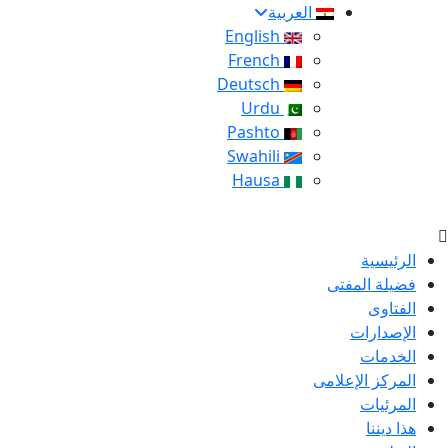
العربية
English
French
Deutsch
Urdu
Pashto
Swahili
Hausa
الرئيسية
فضيلة المفتى
الفتاوى
الإصدارات
الخدمات
المركز الإعلامى
المرئيات
هذا ديننا