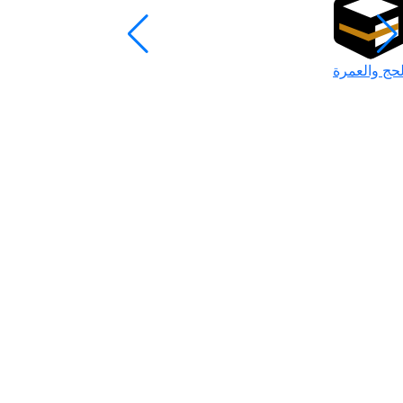
لحج والعمرة
رمضان