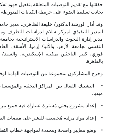
حققتها مع تقديم التوصيات المتعلقة بتفعيل جهود تفك
بجانب تسليط الضوء على خريطة الكيانات المتورطة و
وقد أدار الورشة الدكتور/ خليفة الظاهري، مدير جام
المدير التنفيذي لمركز سلام لدراسات التطرف ومكا
مدير إدارة البحوث والدراسات الاستراتيجية بجامعة 
النفسي بجامعة الأزهر، والأنبا/ إرميا، الأسقف ال
فوزي، كبير الباحثين بمكتبة الإسكندرية، والسيد
بالقاهرة.
وخرج المشاركون بمجموعة من التوصيات الهامة لوقف
• التشبيك الفعال بين المراكز البحثية والمؤسسات
ميديا.
• إعداد مشروع بحثي مُشترك تشارك فيه جميع مراكز
• إعداد مواد مرئية مُخصصة للنشر على منصات التو
• وضع معايير واضحة ومحددة لمواجهة خطاب التطرف 