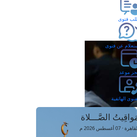
ب فتوى
تعلام عن فتوى
ز موعد
فتوى الهاتفية
َواقِيتُ الصَّـــلاة
اهرة · 07 أغسطس 2026 م