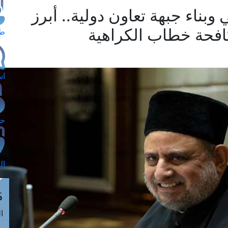
بناء جبهة تعاون دولية.. أبرز
افحة خطاب الكراهية
طل
اس
حج
ال
م
الق