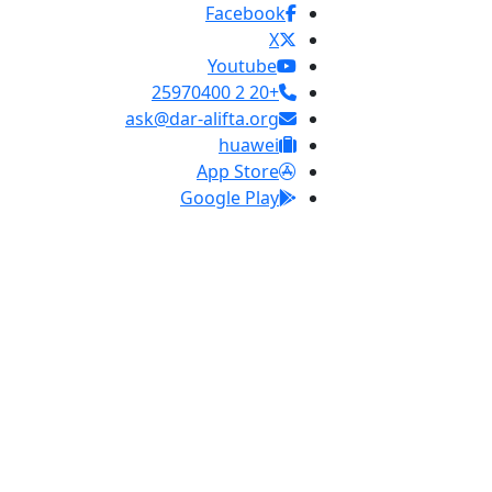
Facebook
X
Youtube
+20 2 25970400
ask@dar-alifta.org
huawei
App Store
Google Play