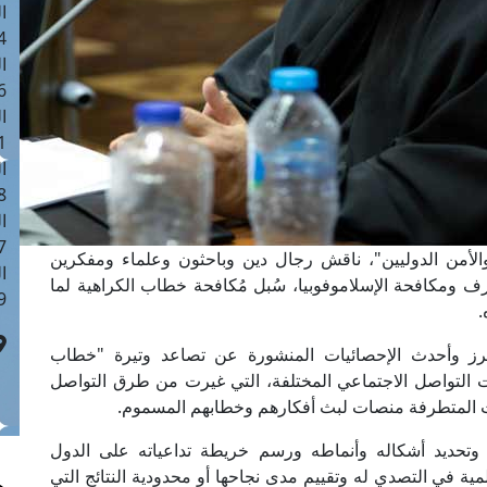
ا
 :41
ا
 :17
ا
 : 1
ا
8
ا
: 44
لأمن الدوليين"، ناقش رجال دين وباحثون وعلماء ومفكرين
ا
ومكافحة الإسلاموفوبيا، سُبل مُكافحة خطاب الكراهية لما
 :9
.
ز وأحدث الإحصائيات المنشورة عن تصاعد وتيرة "خطاب
 التواصل الاجتماعي المختلفة، التي غيرت من طرق التواصل
ات المتطرفة منصات لبث أفكارهم وخطابهم المسموم.
وتحديد أشكاله وأنماطه ورسم خريطة تداعياته على الدول
لمية في التصدي له وتقييم مدى نجاحها أو محدودية النتائج التي