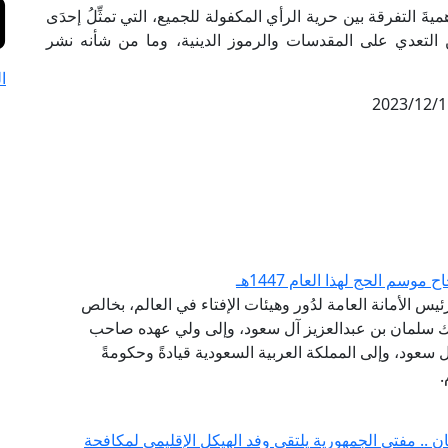
ميةَ التفرقة بين حرية الرأي المكفولة للجميع، التي تمثِّلُ إحدَى
ن التعدي على المقدسات والرموز الدينية، وما من شأنه نشر
ا
2023/12/1
سم الحج لهذا العام 1447هـ
يس الأمانة العامة لدُور وهيئات الإفتاء في العالم، بخالص
ملك سلمان بن عبدالعزيز آل سعود، وإلى ولي عهده صاحب
سعود، وإلى المملكة العربية السعودية قيادةً وحكومةً
.
.. مفتي الجمهورية يلتقي وفد الهيكل الإقليمي لمكافحة