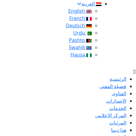
العربية
English
French
Deutsch
Urdu
Pashto
Swahili
Hausa
الرئيسية
فضيلة المفتى
الفتاوى
الإصدارات
الخدمات
المركز الإعلامى
المرئيات
هذا ديننا