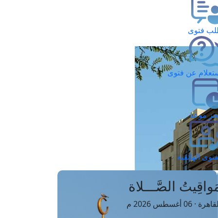
ب فتوى
تعلام عن فتوى
ز موعد
فتوى الهاتفية
َواقِيتُ الصَّـــلاة
اهرة · 06 أغسطس 2026 م