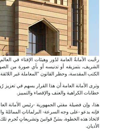
رحَّبت الأمانةُ العامة لدُور وهيئات الإفتاء في الع
الشريف، بتمزيقه أو تدنيسه أو بأي صورة من الص
الكتب المقدسة، وحظر القانون "المعاملة غير اللائقة"
وترى الأمانة العامة أن هذا القرار يسهم في تعزيز ر
خطابات الكراهية والعنف والإقصاء والتمييز.
هذا، وإن فضيلة مفتي الجمهورية -رئيس الأمانة العامة ل
فإنه يدعو -على وجه السرعة- البرلماناتِ المماثلةَ وال
لاتخاذ هذه الخطوة، بسَنِّ قوانينَ وتشريعاتٍ تُجرم 
الأديان.