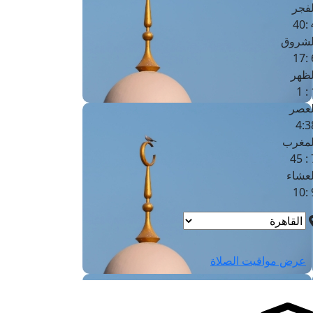
لفجر
4
لشروق
6
لظهر
1
لعصر
4:3
لمغرب
7 
لعشاء
9
عرض مواقيت الصلاة