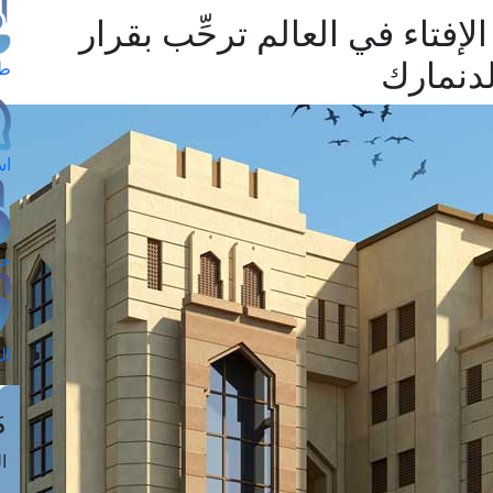
الإفتاء في العالم ترحِّب بقرار
دنمارك
طل
اس
حج
ال
م
الق