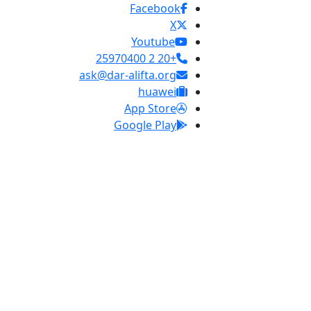
Facebook
X
Youtube
+20 2 25970400
ask@dar-alifta.org
huawei
App Store
Google Play