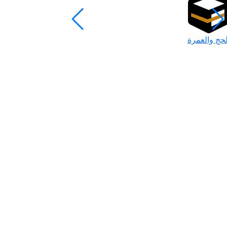
لحج والعمرة
رمضان