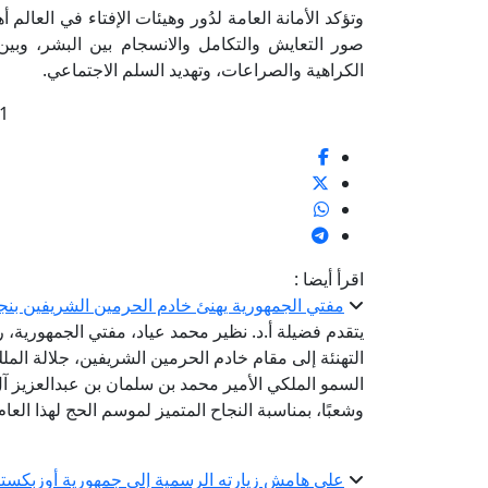
وتؤكد الأمانة العامة لدُور وهيئات الإفتاء في العالم أه
صور التعايش والتكامل والانسجام بين البشر، وبي
الكراهية والصراعات، وتهديد السلم الاجتماعي.
1
اقرأ أيضا :
مفتي الجمهورية يهنئ خادم الحرمين الشريفين بنجاح مو
يتقدم فضيلة أ.د. نظير محمد عياد، مفتي الجمهورية، رئ
التهنئة إلى مقام خادم الحرمين الشريفين، جلالة ال
السمو الملكي الأمير محمد بن سلمان بن عبدالعزيز آل 
وشعبًا، بمناسبة النجاح المتميز لموسم الحج لهذا العام
على هامش زيارته الرسمية إلى جمهورية أوزبكستان 