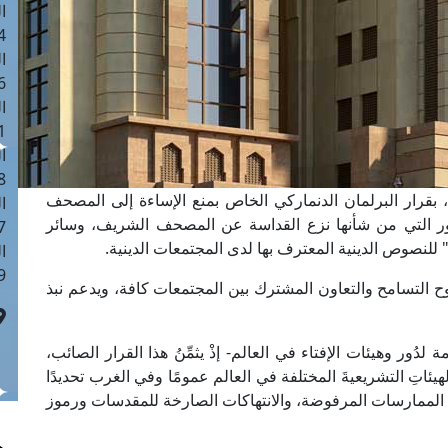
ا
 :40
ا
 :17
ا
 : 1
ا
8
الم، بقرار البرلمان الدنماركي الخاص بمنع الإساءة إلى المصحف
ا
ور التي من شأنها نزع القداسة عن المصحف الشريف، وسائر
: 45
 للنصوص الدينية المعترف بها لدى المجتمعات الدينية.
ا
 :10
ُوح التسامح والتعاون المشترك بين المجتمعات كافة، ويدعم نبذ
دُور وهيئات الإفتاء في العالم- إذْ يثمِّنُ هذا القرار الصائب،
هيئاتِ التشريعيةَ المختلفة في العالم عمومًا وفي الغرب تحديدًا
تلك الممارسات المرفوضة، والانتهاكات الصارخة للمقدسات ورموز