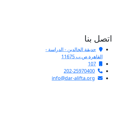
اتصل بنا
حديقة الخالدين - الدراسة -
القاهرة ص.ب 11675
107
202-25970400
info@dar-alifta.org