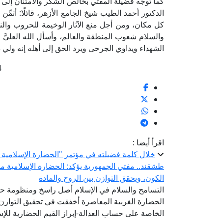
كما توجَّه فضيلة المفتي بخالص الشكر والامتنان إلى 
الدكتور أحمد الطيب شيخ الجامع الأزهر، قائلًا: أثم
كل مكان، ومن أجل منع الآثار الوخيمة للحروب والنزا
والسلام شعوب المنطقة والعالم، وأسأل الله العليَّ 
الشهداء ويداوي الجرحى ويرد الحق إلى أهله إنه ولي ذ
4
اقرأ أيضا :
خلال كلمة فضيلته في مؤتمر "الحضارة الإسلامية ..
طشقند.. مفتي الجمهورية يؤكد: الحضارة الإسلامية 
الكون، ويحقق التوازن بين الروح والمادة
التسامح والسلام في الإسلام أصل راسخ ومنظومة ح
الحضارة الغربية المعاصرة أخفقت في تحقيق التوازن 
الخاصة على حساب العدالة-إبراز القيم الحضارية للإ