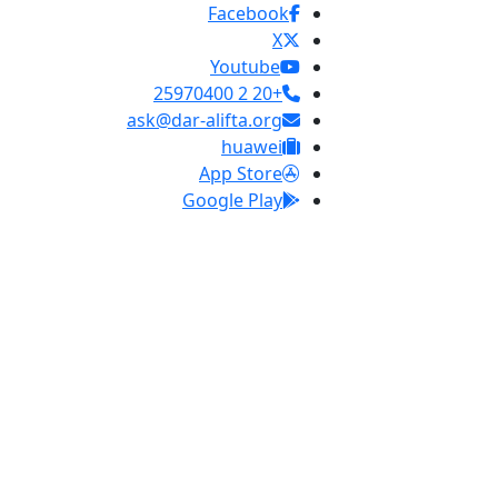
Facebook
X
Youtube
+20 2 25970400
ask@dar-alifta.org
huawei
App Store
Google Play