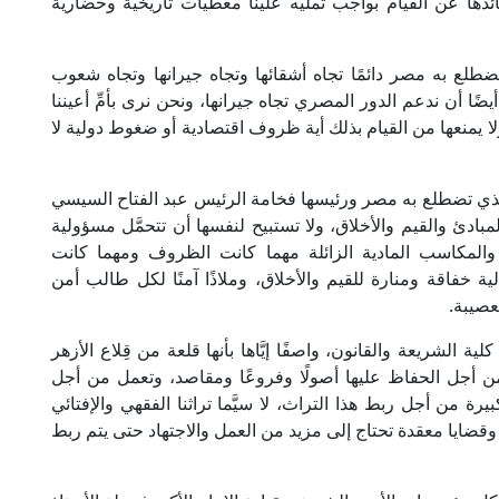
ئدها عن القيام بواجب تمليه علينا معطيات تاريخية وحضارية
تضطلع به مصر دائمًا تجاه أشقائها وتجاه جيرانها وتجاه شعوب
أيضًا أن ندعم الدور المصري تجاه جيرانها، ونحن نرى بأمِّ أعيننا
 ولا يمنعها من القيام بذلك أية ظروف اقتصادية أو ضغوط دولية لا
ي الذي تضطلع به مصر ورئيسها فخامة الرئيس عبد الفتاح السيسي
بادئ والقيم والأخلاق، ولا تستبيح لنفسها أن تتحمَّل مسؤولية
والمكاسب المادية الزائلة مهما كانت الظروف ومهما كانت
خفاقة ومنارة للقيم والأخلاق، وملاذًا آمنًا لكل طالب أمن
صيبة.
ة الشريعة والقانون، واصفًا إيَّاها بأنها قلعة من قِلاع الأزهر
 أجل الحفاظ عليها أصولًا وفروعًا ومقاصد، وتعمل من أجل
يرة من أجل ربط هذا التراث، لا سيَّما تراثنا الفقهي والإفتائي
 وقضايا معقدة تحتاج إلى مزيد من العمل والاجتهاد حتى يتم ربط