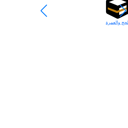
لحج والعمرة
رمضان