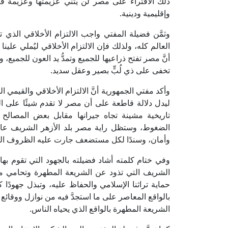
ذلك الافتراء على مصر لن يثني عزيمتها وعزيمة قا
وإقليمية ودينية.
وثمَّن فضيلة المفتي واجب الالتزام الأخلاقي الذي 
العالم كله، ولذلك فإن الالتزام الأخلاقي ليُملي علينا 
أنَّ مصر تفتح ذراعيها للجميع وتمدُّ يد العون للجميع،
تخفى على ذي لُبٍّ بصير وعقل سديد.
وأكد مفتي الجمهورية أنَّ الالتزام الأخلاقي والقيم
ليدل دلالة قاطعة على أن مصر لا تقدم شيئًا على الم
تاريخية مشينة تجاه جيرانها مقابل بعض المصالح 
الضغوط، وستظل راية مصر بلد الأزهر الشريف عالية 
وأمان، وسندًا لكل مستضعف جارت عليه الظروف الع
وفي ختام كلمته أشاد فضيلته بالجهود التي تقوم بها كلي
الشريف التي تذود عن الشريعة المطهرة وتحامي من
حماية تراثنا الإسلامي والحفاظ عليه، وتبذل جهودًا كب
بالواقع المعاصر على ما استجدَّ فيه من نوازل ووقائع
الشريعة المطهرة بالواقع الذي يحياه الناس.