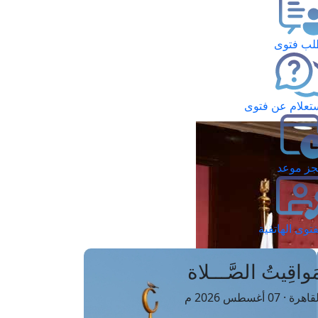
ب فتوى
تعلام عن فتوى
ز موعد
فتوى الهاتفية
َواقِيتُ الصَّـــلاة
اهرة · 07 أغسطس 2026 م