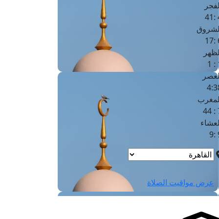
لفجر
4
لشروق
6
لظهر
1
لعصر
4:3
لمغرب
7 
لعشاء
9
عرض مواقيت الصلاة