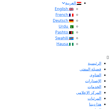
العربية
English
French
Deutsch
Urdu
Pashto
Swahili
Hausa
الرئيسية
فضيلة المفتى
الفتاوى
الإصدارات
الخدمات
المركز الإعلامى
المرئيات
هذا ديننا