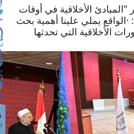
"المبادئ الأخلاقية في أوقات
·الواقع يملي علينا أهمية بحث
طل
رات الأخلاقية التي تحدثها
اس
حج
ال
م
الق