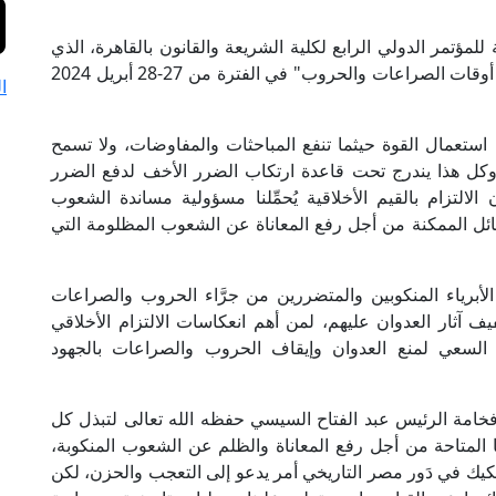
للمؤتمر الدولي الرابع لكلية الشريعة والقانون بالقاهرة، الذي
يُعقد تحت عنوان: "المبادئ الأخلاقية والتشريعية في أوقات الصراعات والحروب" في الفترة من 27-28 أبريل 2024
ا
 استعمال القوة حيثما تنفع المباحثات والمفاوضات، ولا تسمح
وكل هذا يندرج تحت قاعدة ارتكاب الضرر الأخف لدفع الضرر
لالتزام بالقيم الأخلاقية يُحمِّلنا مسؤولية مساندة الشعوب
سائل الممكنة من أجل رفع المعاناة عن الشعوب المظلومة التي
الأبرياء المنكوبين والمتضررين من جرَّاء الحروب والصراعات
 آثار العدوان عليهم، لمن أهم انعكاسات الالتزام الأخلاقي
ع السعي لمنع العدوان وإيقاف الحروب والصراعات بالجهود
ة فخامة الرئيس عبد الفتاح السيسي حفظه الله تعالى لتبذل كل
المتاحة من أجل رفع المعاناة والظلم عن الشعوب المنكوبة،
كيك في دَور مصر التاريخي أمر يدعو إلى التعجب والحزن، لكن