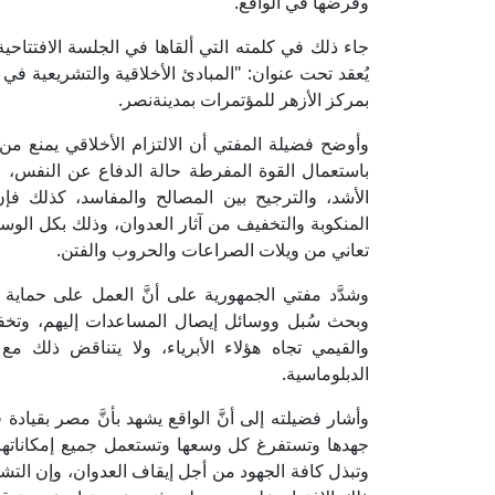
وفرضها في الواقع.
جاء ذلك في كلمته التي ألقاها في الجلسة الافتتاحية 
بمركز الأزهر للمؤتمرات بمدينةنصر.
وأوضح فضيلة المفتي أن الالتزام الأخلاقي يمنع من
باستعمال القوة المفرطة حالة الدفاع عن النفس، 
الأشد، والترجيح بين المصالح والمفاسد، كذلك فإن ا
المنكوبة والتخفيف من آثار العدوان، وذلك بكل الو
تعاني من ويلات الصراعات والحروب والفتن.
وشدَّد مفتي الجمهورية على أنَّ العمل على حماية 
وبحث سُبل ووسائل إيصال المساعدات إليهم، وتخفيف
والقيمي تجاه هؤلاء الأبرياء، ولا يتناقض ذلك م
الدبلوماسية.
وأشار فضيلته إلى أنَّ الواقع يشهد بأنَّ مصر بقياد
جهدها وتستفرغ كل وسعها وتستعمل جميع إمكاناتها 
وتبذل كافة الجهود من أجل إيقاف العدوان، وإن التش