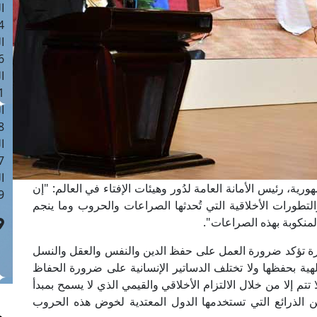
ا
 :41
ا
 :17
ا
 : 1
ا
8
ا
: 44
ا
ية، رئيس الأمانة العامة لدُور وهيئات الإفتاء في العالم: "إن
 :9
والتطورات الأخلاقية التي تُحدثها الصراعات والحروب وما ينجم
لمنكوبة بهذه الصراعات".
رة تؤكد ضرورة العمل على حفظ الدين والنفس والعقل والنسل
لهية بحفظها ولا تختلف الدساتير الإنسانية على ضرورة الحفاظ
 تتم إلا من خلال الالتزام الأخلاقي والقيمي الذي لا يسمح بمبدأ
من الذرائع التي تستخدمها الدول المعتدية لخوض هذه الحروب