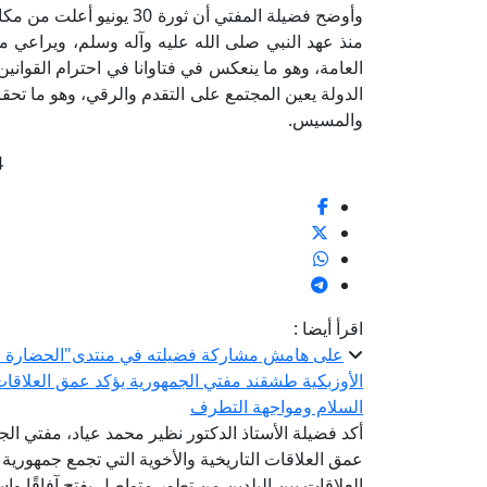
وأوضح فضيلة المفتي أن ثور
منذ عهد النبي صلى الله عليه وآله وسلم، ويراعي م
العامة، وهو ما ينعكس في فتاوانا في احترام القوا
والمسيس.
4
اقرأ أيضا :
على هامش مشاركة فضيلته في منتدى"الحضارة الإس
الأوزبكية طشقند مفتي الجمهورية يؤكد عمق العلاقات 
السلام ومواجهة التطرف
أكد فضيلة الأستاذ الدكتور نظير محمد عياد، مفتي الجم
عمق العلاقات التاريخية والأخوية التي تجمع جمهورية
العلاقات بين البلدين من تطور متواصل يفتح آفاقًا واس