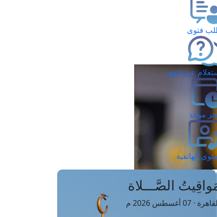
ب فتوى
تعلام عن فتوى
ز موعد
فتوى الهاتفية
َواقِيتُ الصَّـــلاة
اهرة · 07 أغسطس 2026 م