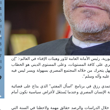
ا
 :41
ا
 :17
ا
 : 1
ا
8
ا
: 44
ة، رئيس الأمانة العامة لدُور وهيئات الإفتاء في العالم-: "إن
ا
ي المصري على كافة المستويات، وعلى المستوى الديني هو الخطاب
 :9
ل يتحرك من خلاله المجتمع المصري بسهولة ويسر ليس فيه
عليه وآله وسلم".
مدي رزق في برنامج "اسأل المفتي" الذي يذاع على فضائية
 الإنسان المصري وعندما يُستغَل لأغراض سياسية نكون أمام
 خلال الدراسات والرصد حقائق مهمة ولاحظنا في السنة التي