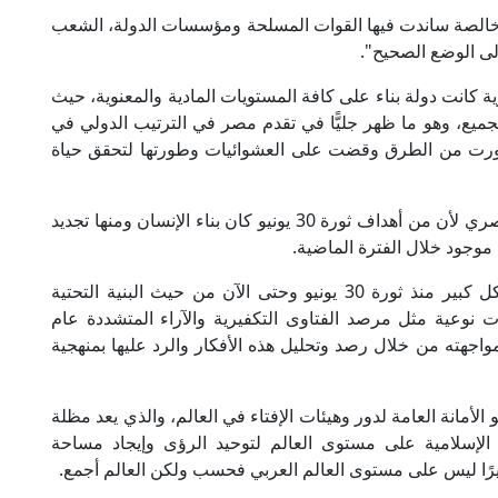
ورة 30 يونيو ثورة مصرية خالصة ساندت فيها القوات المسلحة ومؤسسات الدولة، الشعب
إلى الوضع الصحيح".
 أن الدولة المصرية كانت دولة بناء على كافة المستويات المادية والمعنوية، حيث
لجميع، وهو ما ظهر جليًّا في تقدم مصر في الترتيب الدولي في
 وطورت من الطرق وقضت على العشوائيات وطورتها لتحقق حياة
وعلى الجانب المعنوي انعكس ذلك على الإنسان المصري لأن من أهداف ثورة 30 يونيو كان بناء الإنسان ومنها تجديد
موجود خلال الفترة الماضية.
وأوضح فضيلته أن دار الإفتاء المصرية تطورت بشكل كبير منذ ثورة 30 يونيو وحتى الآن من حيث البنية التحتية
ت نوعية مثل مرصد الفتاوى التكفيرية والآراء المتشددة عام
ومواجهته من خلال رصد وتحليل هذه الأفكار والرد عليها بمنهجية
ت كذلك عام 2015 كيانًا دوليًّا هو الأمانة العامة لدور وهيئات الإفتاء في العالم، والذي يعد مظلة
الإسلامية على مستوى العالم لتوحيد الرؤى وإيجاد مساحة
كبيرًا ليس على مستوى العالم العربي فحسب ولكن العالم أجمع.