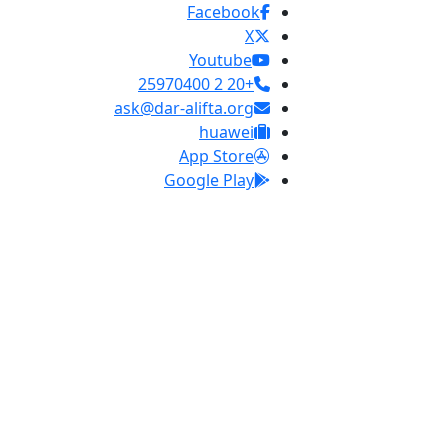
Facebook
X
Youtube
+20 2 25970400
ask@dar-alifta.org
huawei
App Store
Google Play