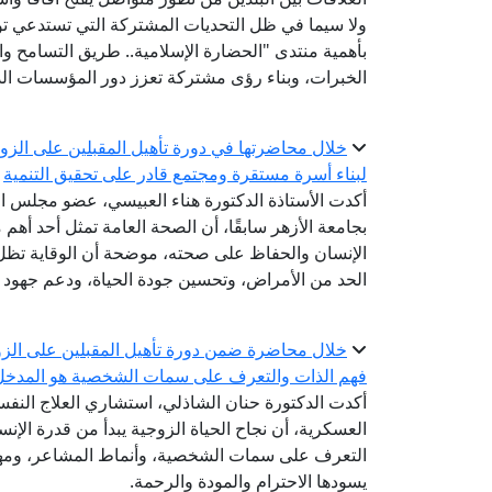
ولا سيما في ظل التحديات المشتركة التي تستدعي توح
بأهمية منتدى "الحضارة الإسلامية.. طريق التسامح والس
الخبرات، وبناء رؤى مشتركة تعزز دور المؤسسات الد
خلال محاضرتها في دورة تأهيل المقبلين على الزواج
لبناء أسرة مستقرة ومجتمع قادر على تحقيق التنمية
أكدت الأستاذة الدكتورة هناء العبيسي، عضو مجلس الن
بجامعة الأزهر سابقًا، أن الصحة العامة تمثل أحد أهم 
الإنسان والحفاظ على صحته، موضحة أن الوقاية تظل
الحد من الأمراض، وتحسين جودة الحياة، ودعم جهود ال
خلال محاضرة ضمن دورة تأهيل المقبلين على الزوا
فهم الذات والتعرف على سمات الشخصية هو المدخل ا
أكدت الدكتورة حنان الشاذلي، استشاري العلاج النفسي
العسكرية، أن نجاح الحياة الزوجية يبدأ من قدرة ال
التعرف على سمات الشخصية، وأنماط المشاعر، ومهار
يسودها الاحترام والمودة والرحمة.