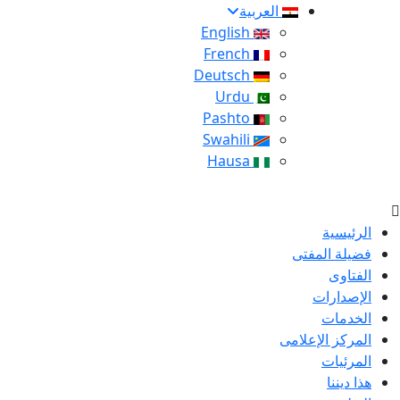
العربية
English
French
Deutsch
Urdu
Pashto
Swahili
Hausa
الرئيسية
فضيلة المفتى
الفتاوى
الإصدارات
الخدمات
المركز الإعلامى
المرئيات
هذا ديننا