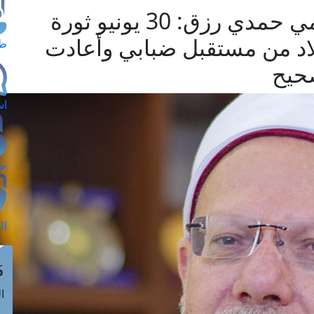
مفتي الجمهورية مع الإعلامي حمدي رزق: 30 يونيو ثورة
اد من مستقبل ضبابي وأعادت
طل
صحيح
اس
حج
ال
م
الق