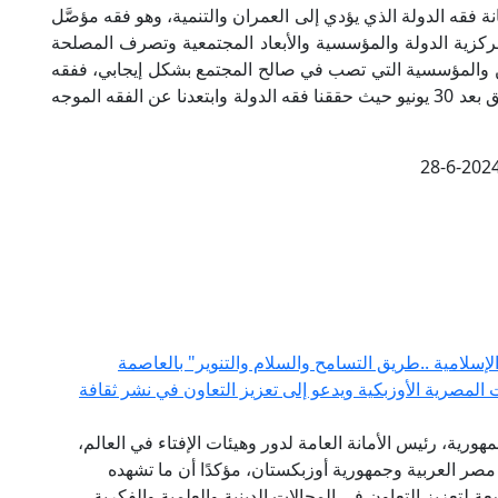
ة 30 يونيو أعلت من مكانة فقه الدولة الذي يؤدي إلى العمران والتنمية، وهو فقه مؤصَّل
ركزية الدولة والمؤسسية والأبعاد المجتمعية وتصرف المصلحة
نين والمؤسسية التي تصب في صالح المجتمع بشكل إيجابي، ففقه
الدولة يعين المجتمع على التقدم والرقي، وهو ما تحقق بعد 30 يونيو حيث حققنا فقه الدولة وابتعدنا عن الفقه الموجه
28-6-202
لامية ..طريق التسامح والسلام والتنوير" بالعاصمة
المصرية الأوزبكية ويدعو إلى تعزيز التعاون في نشر ثقافة
هورية، رئيس الأمانة العامة لدور وهيئات الإفتاء في العالم،
 مصر العربية وجمهورية أوزبكستان، مؤكدًا أن ما تشهده
عة لتعزيز التعاون في المجالات الدينية والعلمية والفكرية،