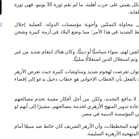
حكم فيها الإخوان أن الدولة المصرية كانت مقبلة بشكل يقيني على حرب أهلية، ما لم تقم ثورة 30 يونيو، فهي ثورة
اية.
 محاولة التمكين وأخونة مؤسسات الدولة، كعملية إحلال
ا
 الشديد في هذا الأمر؛ مما وضع البلاد في أزمة كبيرة وشحن
 لهم، سواء سياسيًّا أو دينيًّا، وكان هناك انتقام شديد من غير
استغلال الدين استغلالًا سلبيًّا.
لإخوان تعرضت لهجوم شديد ومناوشات كثيرة حيث تعرض الأزهر
 بالفعل بأن الخطاب الإخواني هو خطاب دخيل يدعو إلى إقصاء
ي لا بدافع التجديد، ولكن من أجل أفكار معينة تخدم مصالحهم
عادة تدوير المنهج الأزهري لخدمة مصالحهم، مشيرًا إلى أنهم لو
في المؤسسة الدينية في مصر.
ية لهذه المخططات، وأن الأزهر الشريف كان حائط صد منيعًا أمام
منهجية الأزهرية السليمة.