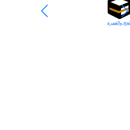
لحج والعمرة
رمضان