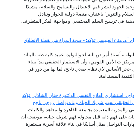
يد الجهود لنشر قيم الاعتدال والتسامح والسلام، مشيدًا
لام والتنوير" باعتباره منصةً دولية للحوار وتبادل
ينية في ترسيخ السلم المجتمعي ومواجهة الفكر المتطرف.
 أ.د. هناء العبيسي تؤكد: - صحة المرأة هي نقطة الانطلاق
واب، أستاذ أمراض النساء والتوليد، عميد كلية طب البنات
مرتكزات الأمن القومي، وأن الاستثمار الحقيقي يبدأ ببناء
 حجر الأساس لأي نظام صحي ناجح، لما لها من دور في
تنمية المستدامة.
ج .. استشاري العلاج النفسي الدكتورة حنان الشاذلي تؤكد
لحقيقي لفهم شريك الحياة وبناء تواصل زوجي ناجح
 والمدربة المعتمدة بجامعة القاهرة والمعاهد والكليات
إنسان على فهم ذاته قبل محاولة فهم شريك حياته، موضحة أن
ات التواصل يمثل أساسًا في بناء علاقة أسرية مستقرة