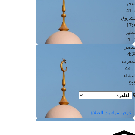
لفجر
4
لشروق
6
لظهر
1
لعصر
4:3
لمغرب
7 
لعشاء
9
عرض مواقيت الصلاة