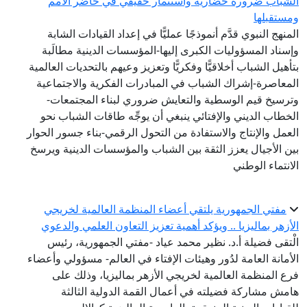
لشباب ضرورة حضارية واستثمار حقيقي في حاضر الأمم
مستقبلها
لمنهج النبوي قدَّم أنموذجًا عمليًّا في إعداد القيادات الشابة
إسناد المسؤوليات الكبرى إليها-المؤسسات الدينية مطالَبة
تأهيل الشباب أخلاقيًّا وفكريًّا وتعزيز وعيهم بالتحديات العالمية
لمعاصرة-إشراك الشباب في المبادرات الفكرية والاجتماعية
ترسيخ قيم الوسطية والتعايش ضروري لبناء المجتمعات-
لخطاب الديني والإفتائي ينبغي أن يوجِّه طاقات الشباب نحو
لعمل والإنتاج والاستفادة من التحول الرقمي-بناء جسور الحوار
ين الأجيال يعزز الثقة بين الشباب والمؤسسات الدينية ويرسخ
لانتماء الوطني
مفتي الجمهورية يلتقي أعضاء المنظمة العالمية لخريجي
لأزهر بماليزيا .. ويؤكد أهمية تعزيز التعاون العلمي والدعوي
لْتقى فضيلة أ.د. نظير محمد عياد -مفتي الجمهورية، رئيس
لأمانة العامة لدُور وهيئات الإفتاء في العالم- مسؤولي وأعضاء
رع المنظمة العالمية لخريجي الأزهر بماليزيا، وذلك على
امش مشاركة فضيلته في أعمال القمة الدولية الثالثة