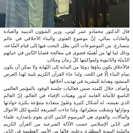
ال الدكتور محمادو عمر كوني، وزير الشؤون الدينية والعبادة
العادات بمالي، إنَّ موضوع الفتوى والبناء الأخلاقي في عالم
تسارع، من الموضوعات التي يظل البحث فيها إلى قيام السَّاعة،
ذلك لما لها من أهميّة قصوى في معالجة قضايا النّاس في حياتهم
لدّينيّة والدّنيوية ولمواكبتها كلّ زمان ومكان.
الأخلاق يكون بناؤها دومًا من البداية إلى النّهاية ولا يمكن أن يكون
مام البناء إلّا في اللحد، ولذا جاء القرآن الكريم تلبية لهذا الغرض
لمنشود وهداية للبشرية في تهذيب أخلاقها.
أضاف خلال كلمته ضمن فعاليات جلسة الوفود بالمؤتمر العالمي
لتاسع للأمانة العامة لدور وهيئات الإفتاء في العالم، إنّ العالم
لذي نعيشه، له أشكال كثيرة وصُورٌ متعدّدة متنوّعة بكثرة حوادثها
نوازلها وتشعّب متغيّراتها، ولذا جاءت الشريعة لتتّسع لكل الأحوال
المآلات، والفتوى هي المرسوم الدّيني الذي يقوم بإصداره علماء
ي الدّين الإسلامي حسب الأدّلة الشرعية من القرآن الكريم
السّنة النبوية المطهّرة. وعليه، فإنّها من الأمور العظيمة في الدّين