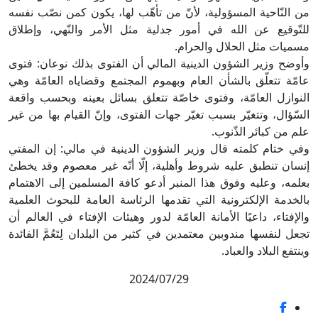
ن النّاحية المسؤولية، لأنّ من تأهّب لها، يكون كمن نصّب نفسه
لتّوقيع عن الله في أمور جدلية مثل الأمر والنّهي، وإطلاق
سميات مثل الحلال والحرام.
أوضح وزير الشؤون الدينية المالي أن الفتوى بذلك نوعان: فتوى
امّة تتعلّق بالشأن العام وبهموم المجتمع وقضاياه العامّة وهي
لنوازل العامّة، وفتوى خاصّة تتعلق بسائل بعينه وبحسب واقعة
لسّؤال، وتتغيّر بسبب تغيّر جهات الفتوى، وإنّ القيام بها من غير
لم من كبائر الذّنوب.
في ختام كلمته قال وزير الشؤون الدينية في مالي: إن المفتي
نسان تنطبق عليه شروط وأهلية، إلّا أنّه غير معصوم وقد يخطئ
علمه، وعليه وفوق هذا المنبر أدعو كافة المسلمين إلى الاهتمام
الخدمة الإلكترونية التي تقدمها الرئاسة العامة للبحوث العلمية
الإفتاء، داعيًا الأمانة العامّة لدور وهيئات الإفتاء في العالم أن
جعل لنفسها مندوبين معتمدين في كثير من البلدان لِتَعُمَّ الفائدة
ينتفع البلاد والعباد.
2024/07/29