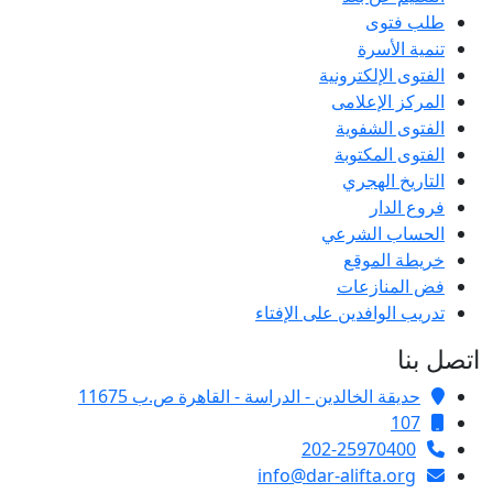
طلب فتوى
تنمية الأسرة
الفتوى الإلكترونية
المركز الإعلامى
الفتوى الشفوية
الفتوى المكتوبة
التاريخ الهجري
فروع الدار
الحساب الشرعي
خريطة الموقع
فض المنازعات
تدريب الوافدين على الإفتاء
تصل بنا
حديقة الخالدين - الدراسة - القاهرة ص.ب 11675
107
202-25970400
info@dar-alifta.org