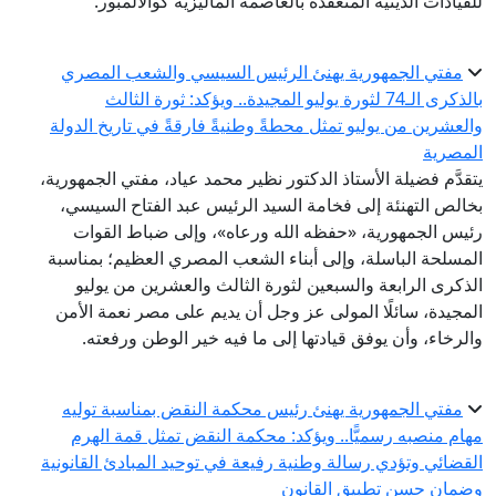
لقيادات الدينية المنعقدة بالعاصمة الماليزية كوالالمبور.
مفتي الجمهورية يهنئ الرئيس السيسي والشعب المصري
بالذكرى الـ74 لثورة يوليو المجيدة.. ويؤكد: ثورة الثالث
العشرين من يوليو تمثل محطةً وطنيةً فارقةً في تاريخ الدولة
لمصرية
تقدَّم فضيلة الأستاذ الدكتور نظير محمد عياد، مفتي الجمهورية،
خالص التهنئة إلى فخامة السيد الرئيس عبد الفتاح السيسي،
ئيس الجمهورية، «حفظه الله ورعاه»، وإلى ضباط القوات
لمسلحة الباسلة، وإلى أبناء الشعب المصري العظيم؛ بمناسبة
لذكرى الرابعة والسبعين لثورة الثالث والعشرين من يوليو
لمجيدة، سائلًا المولى عز وجل أن يديم على مصر نعمة الأمن
الرخاء، وأن يوفق قيادتها إلى ما فيه خير الوطن ورفعته.
مفتي الجمهورية يهنئ رئيس محكمة النقض بمناسبة توليه
هام منصبه رسميًّا.. ويؤكد: محكمة النقض تمثل قمة الهرم
لقضائي وتؤدي رسالة وطنية رفيعة في توحيد المبادئ القانونية
ضمان حسن تطبيق القانون