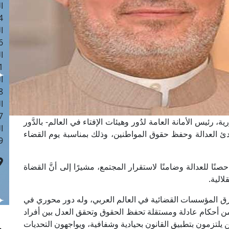
ا
 :41
ا
 :17
ا
 : 1
ا
8
ا
: 44
، رئيس الأمانة العامة لدُور وهيئات الإفتاء في العالم- بالدَّور
ا
ئ العدالة وحفظ حقوق المواطنين، وذلك بمناسبة يوم القضاء
 :9
ا للعدالة وضامنًا لاستقرار المجتمع، مشيرًا إلى أنَّ القضاة
لالية.
رق المؤسسات القضائية في العالم العربي، وله دور محوري في
من أحكام عادلة ومستقلة تحفظ الحقوق وتحقق العدل بين أفراد
ن يلتزمون بتطبيق القانون بحيادية وشفافية، ويواجهون التحديات