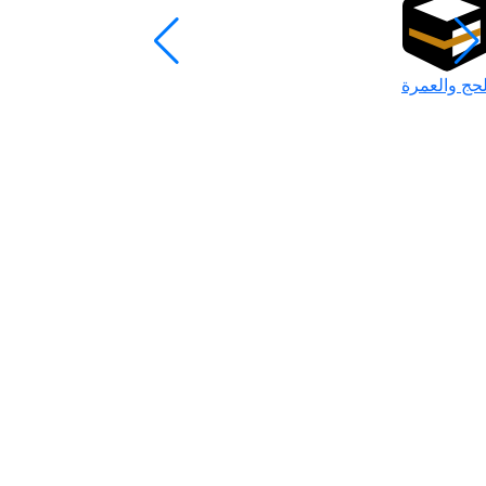
لحج والعمرة
رمضان