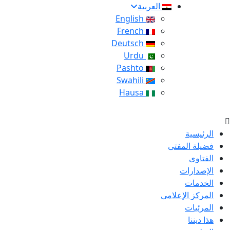
العربية
English
French
Deutsch
Urdu
Pashto
Swahili
Hausa
الرئيسية
فضيلة المفتى
الفتاوى
الإصدارات
الخدمات
المركز الإعلامى
المرئيات
هذا ديننا