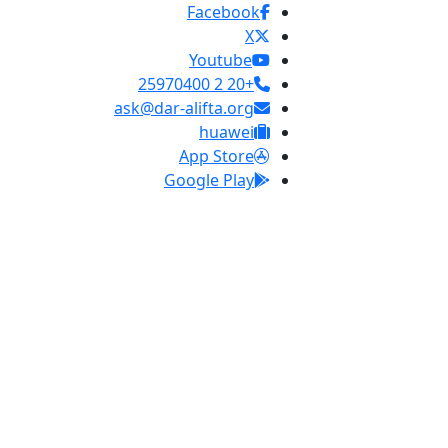
Facebook
X
Youtube
+20 2 25970400
ask@dar-alifta.org
huawei
App Store
Google Play