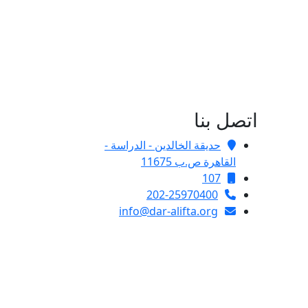
اتصل بنا
حديقة الخالدين - الدراسة -
القاهرة ص.ب 11675
107
202-25970400
info@dar-alifta.org