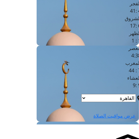
لفجر
4
لشروق
6
لظهر
1
لعصر
4:3
لمغرب
7 
لعشاء
9
عرض مواقيت الصلاة