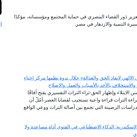
زيز دَور القضاء المصري في حماية المجتمع ومؤسساته، مؤكدًا
يرة التنمية والازدهار في مصر.
ا
إلهي لإنفاذ الحق والعدالة» خلال ندوة نظمها مركز إحياء
والاستخلاف بالأخذ بالأسباب والعمل والإصلاح
سنن الابتلاء وإظهار الحق-ثراء التراث التفسيري يفتح آفاقًا
اءة التراث قراءة واعية تستجيب لقضايا العصر-آمُلُ أن
الدراسات الرصينة التي تجمع بين أصالة التراث ووعي الواقع
إسكندرية: الذكاء الاصطناعي في الفتوى أداة مساعدة ولا
ي