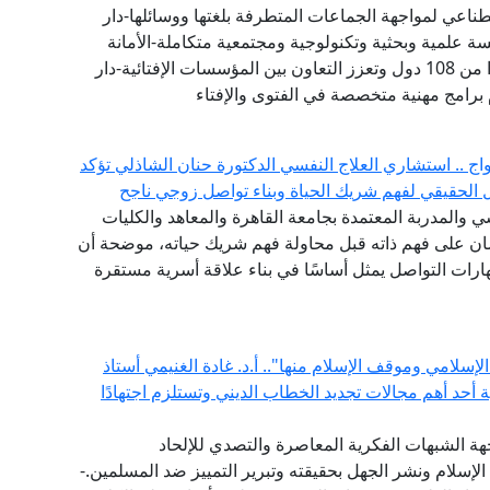
طناعي لمواجهة الجماعات المتطرفة بلغتها ووسائلها-دار
 علمية وبحثية وتكنولوجية ومجتمعية متكاملة-الأمانة
العامة لدور وهيئات الإفتاء في العالم تضم 111 عضوًا من 108 دول وتعزز التعاون بين المؤسسات الإفتائية-دار
 برامج مهنية متخصصة في الفتوى والإفتاء
ج .. استشاري العلاج النفسي الدكتورة حنان الشاذلي تؤكد
لحقيقي لفهم شريك الحياة وبناء تواصل زوجي ناجح
 والمدربة المعتمدة بجامعة القاهرة والمعاهد والكليات
إنسان على فهم ذاته قبل محاولة فهم شريك حياته، موضحة أن
ات التواصل يمثل أساسًا في بناء علاقة أسرية مستقرة
إسلامي وموقف الإسلام منها".. أ.د. غادة الغنيمي أستاذ
ية أحد أهم مجالات تجديد الخطاب الديني وتستلزم اجتهادًا
هة الشبهات الفكرية المعاصرة والتصدي للإلحاد
الإسلام ونشر الجهل بحقيقته وتبرير التمييز ضد المسلمين.-