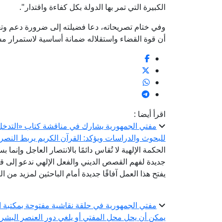
الكبيرة التي تمر بها الدولة بكل كفاءة واقتدار".
وفي ختام تصريحاته، دعا فضيلته إلى ضرورة دعم وتع
أن قوة القضاء واستقلاله ضمانة أساسية لاستمرار مس
اقرأ أيضا :
مفتي الجمهورية يشارك في مناقشة كتاب «التدخل ال
للبحوث والدراسات ويؤكد: القرآن الكريم يربط النصر 
الحكمة الإلهية لا تُقاس دائمًا بالانتصار العاجل وإنما ب
جديدة لفهم القصص الديني والفعل الإلهي ندعو إلى قر
يفتح هذا العمل آفاقًا جديدة أمام الباحثين لمزيد من 
مفتي الجمهورية في حلقة نقاشية مفتوحة بمكتبة ال
يمكن أن يحل محل المفتي أو يلغي دور العنصر البشر