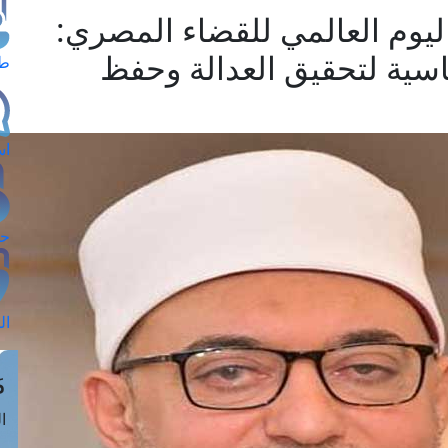
ليوم العالمي للقضاء المصري:
سية لتحقيق العدالة وحفظ
طل
اس
حج
ال
م
الق