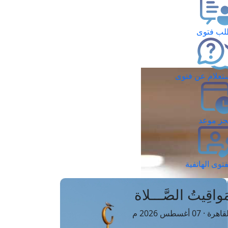
ب فتوى
تعلام عن فتوى
ز موعد
فتوى الهاتفية
َواقِيتُ الصَّـــلاة
اهرة · 07 أغسطس 2026 م