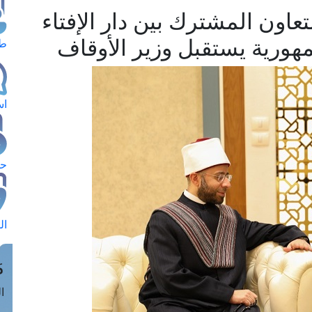
التعاون المشترك بين دار الإفتاء
مهورية يستقبل وزير الأوقاف
طل
اس
حج
ال
م
الق