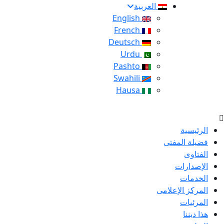
العربية
English
French
Deutsch
Urdu
Pashto
Swahili
Hausa
الرئيسية
فضيلة المفتى
الفتاوى
الإصدارات
الخدمات
المركز الإعلامى
المرئيات
هذا ديننا