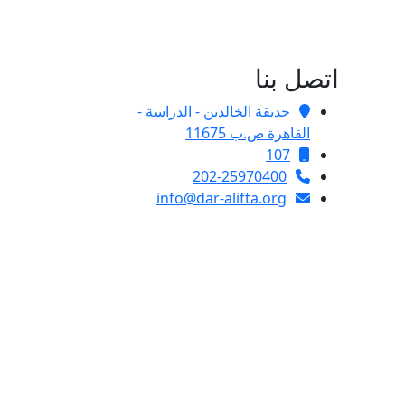
اتصل بنا
حديقة الخالدين - الدراسة -
القاهرة ص.ب 11675
107
202-25970400
info@dar-alifta.org