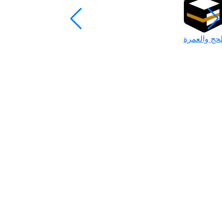
لحج والعمرة
رمضان