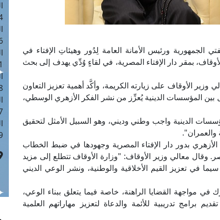
ا
 :41
ا
 :17
ي الجمهورية ورئيس الأمانة العامة لِدُور وهيئاتِ الإفتاء في
ا
أوقاف، بمقر دار الإفتاء المصرية، في لقاءٍ وُدِّي يهدف إلى بحث
 : 1
ا
ي وزير الأوقاف على زيارته الكريمة، وأكَّد أهمية تعزيز التعاون
8
مل بين المؤسسات الدينية يُعزِّز من نشر الفكر الأزهري الوسطي،
ا
: 44
ؤسسات الدينية واجب وطني وديني، وهو السبيل الأمثل لتحقيق
ا
 والعمران".
 :9
 الأزهري بدور دار الإفتاء المصرية وجهودها في ضبط الخطاب
ر. وقال معالي وزير الأوقاف: "وزارة الأوقاف تتطلع إلى مزيد
سيما في تعزيز القيم الأخلاقية والوطنية، ونشر الوعي الديني
رك في مواجهة القضايا الراهنة، خاصة فيما يتعلق ببناء الوعي،
يم برامج تدريبية للأئمة والدعاة لتعزيز مهاراتهم العلمية