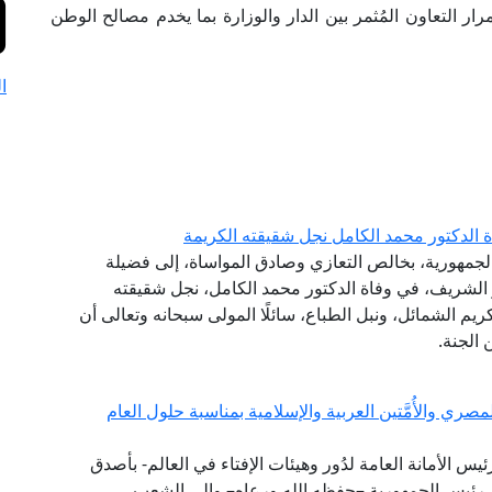
ار التعاون المُثمر بين الدار والوزارة بما يخدم مصالح الوطن
ا
ة الدكتور محمد الكامل نجل شقيقته الكريمة
الجمهورية، بخالص التعازي وصادق المواساة، إلى فضيلة
هر الشريف، في وفاة الدكتور محمد الكامل، نجل شقيقته
يم الشمائل، ونبل الطباع، سائلًا المولى سبحانه وتعالى أن
 الجنة.
ي والأُمَّتين العربية والإسلامية بمناسبة حلول العام
ئيس الأمانة العامة لدُور وهيئات الإفتاء في العالم- بأصدق
ي، رئيس الجمهورية –حفظه الله ورعاه– وإلى الشعب