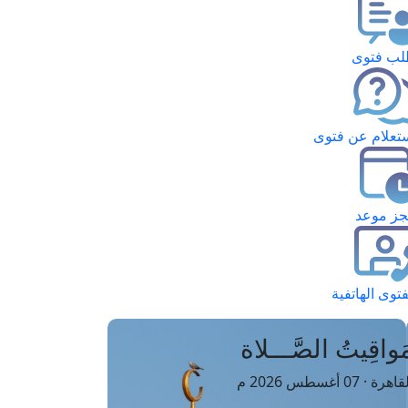
ب فتوى
تعلام عن فتوى
ز موعد
فتوى الهاتفية
َواقِيتُ الصَّـــلاة
اهرة · 07 أغسطس 2026 م