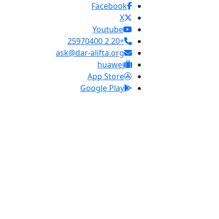
Facebook
X
Youtube
+20 2 25970400
ask@dar-alifta.org
huawei
App Store
Google Play