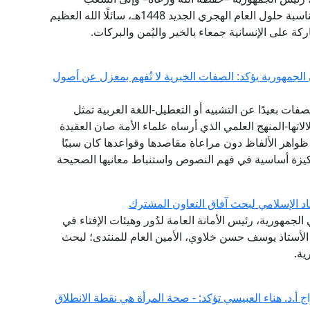
المصري العظيم، وإلى الأُمَّتين العربية والإسلامية؛ بمناسبة حلول العام الهجري الجديد 1448هـ، سائلًا الله العظيم
ركة على الإنسانية جمعاء بالخير واليُمن والبركات.
 الجمهورية يؤكد: الصفات الخبرية لا تُفهم بمعزل عن أصول
ات بعيدًا عن التشبيه أو التعطيل-اللغة العربية تمثل
تها-المنهج العلمي الذي أرساه علماء الأمة صان العقيدة
واهر الألفاظ دون مراعاة مقاصدها وقواعدها كان سببًا
يزة أساسية في فهم النصوص واستنباط معانيها الصحيحة
اد الإسلامي لبحث آفاق التعاون المشترك
لجمهورية، رئيس الأمانة العامة لدُور وهيئات الإفتاء في
ة الأستاذ يوسف حسن خلاوي، الأمين العام للمنتدى؛ لبحث
ية.
 أ.د. هناء العبيسي تؤكد: - صحة المرأة هي نقطة الانطلاق