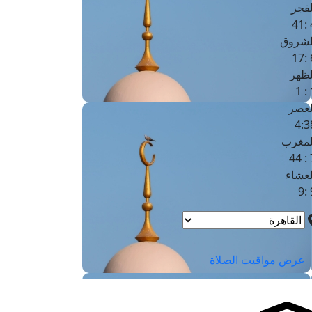
لفجر
4
لشروق
6
لظهر
1
لعصر
4:3
لمغرب
7 
لعشاء
9
عرض مواقيت الصلاة