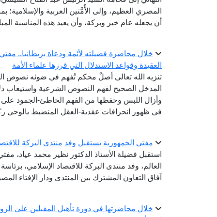
أن يجعله عام خير وبركة، وأن يعيد هذه المناسبة المبا
خلال محاضرة فضيلته لأئمة ودعاة بريطانيا.. مفتي
العقيدة وقواعد الاستدلال التي قررها علماء الأمة
تنزيه الله تعالى أصلٌ محكم تُفهم في ضوئه نصوص الصف
المدخل الصحيح لفهم النصوص الشرعية واستيعاب دلالا
وأزال اللبس وحفظها من الفهم الخاطئ-الجمود على ظ
في ظهور انحرافات عقدية-العقل المنضبط بالوحي رك
مفتي الجمهورية يستقبل وفد منتدى البركة للاقتص
استقبل فضيلة الأستاذ الدكتور نظير محمد عياد، مفتي ا
العالم، وفد منتدى البركة للاقتصاد الإسلامي، برئاس
آفاق التعاون المشترك بين المنتدى ودار الإفتاء المصر
خلال محاضرتها في دورة تأهيل المقبلين على الزواج