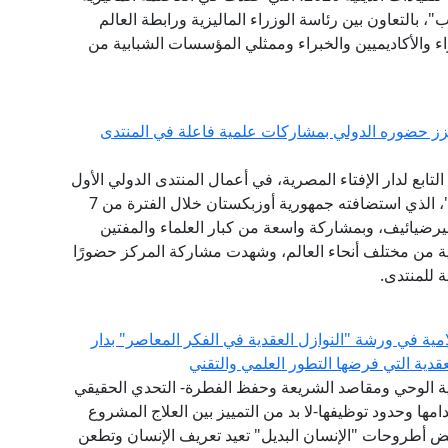
"، بالتعاون بين رئاسة الوزراء الماليزية ورابطة العالم
اء والأكاديميين والخبراء وممثلي المؤسسات الشبابية من
يعزز حضوره الدولي بمشاركات علمية فاعلة في المنتدى
ابع لدار الإفتاء المصرية، في أعمال المنتدى الدولي الأول
للحضارة الإسلامية "طريق السلام والتسامح والتنوير"، الذي استضافته جمهورية أوزبكستان خلال الفترة من 7
ت ميرضيائيف، وبمشاركة واسعة من كبار العلماء والمفتين
ثية من مختلف أنحاء العالم، وشهدت مشاركة المركز حضورًا
ة للمنتدى.
امية في ورشة "النوازل العقدية في الفكر المعاصر" بدار
لعقدية التي فرضها التطور العلمي والتقني
عية الوحي ومقاصد الشريعة وحفظ الفطرة- التحدي الحقيقي
ها وحدود توظيفها-لا بد من التمييز بين العلاج المشروع
عض أطروحات "الإنسان البديل" تعيد تعريف الإنسان وتطعن