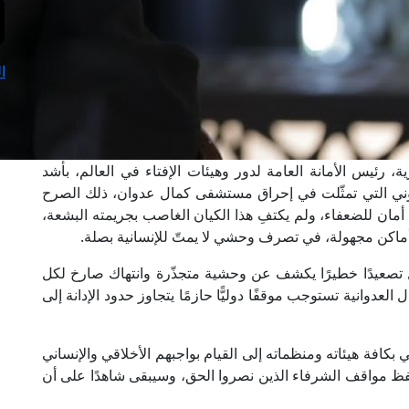
ا
، رئيس الأمانة العامة لدور وهيئات الإفتاء في العالم، بأشد
هيوني التي تمثّلت في إحراق مستشفى كمال عدوان، ذلك الصرح
أمان للضعفاء، ولم يكتفِ هذا الكيان الغاصب بجريمته البشعة،
ماكن مجهولة، في تصرف وحشي لا يمتّ للإنسانية بصلة.
ل تصعيدًا خطيرًا يكشف عن وحشية متجذّرة وانتهاك صارخ لكل
 العدوانية تستوجب موقفًا دوليًّا حازمًا يتجاوز حدود الإدانة إلى
 بكافة هيئاته ومنظماته إلى القيام بواجبهم الأخلاقي والإنساني
سيحفظ مواقف الشرفاء الذين نصروا الحق، وسيبقى شاهدًا على أن