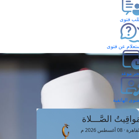
ب فتوى
تعلام عن فتوى
ز موعد
فتوى الهاتفية
َواقِيتُ الصَّـــلاة
اهرة · 08 أغسطس 2026 م