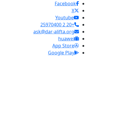
Facebook
X
Youtube
+20 2 25970400
ask@dar-alifta.org
huawei
App Store
Google Play