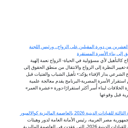
العشرين من دورة المقبلين على الزواج.. ورئيس اللجنة
يق إلى بناء الأسرة المستقرة
 كالتأهيل لأي مسؤولية في الحياة- الزواج نعمة إلهية
تغيير النظرة إلى الزواج والانتقال من منطق الحقوق إلى
لشرعي بدار الإفتاء يؤكد:• تأهيل الشباب والفتيات قبل
 استقرار الأسرة المصرية-البرنامج يقدم معالجة علمية
 الخلافات لبناء أُسر أكثر استقرارًا-دورة «عشرة العمر»
رية قبل وقوعها
 2026 بالعاصمة الماليزية كوالالمبور
مهورية مصر العربية، رئيس الأمانة العامة لدور وهيئات
الإفتاء في العالم، البيان الختامي للقمة الدولية الثالثة للقيادات الدينية 2026، التي عقدت في العاصمة الماليزية