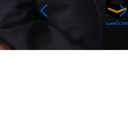
لحج والعمرة
رمضان