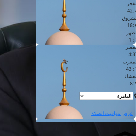
لفجر
4
لشروق
6
لظهر
1
لعصر
4:3
لمغرب
7 
لعشاء
9
عرض مواقيت الصلاة