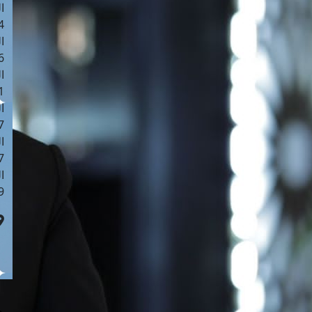
ا
 :42
ا
 :18
ا
 : 1
ا
7
ا
: 43
ا
 :8