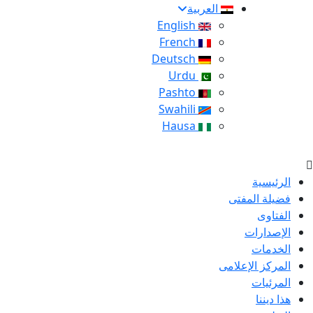
العربية
English
French
Deutsch
Urdu
Pashto
Swahili
Hausa
الرئيسية
فضيلة المفتى
الفتاوى
الإصدارات
الخدمات
المركز الإعلامى
المرئيات
هذا ديننا