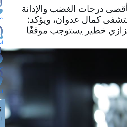
أقصى درجات الغضب والإدانة
تشفى كمال عدوان، ويؤكد:
طل
زازي خطير يستوجب موقفًا
اس
حج
ال
م
الق