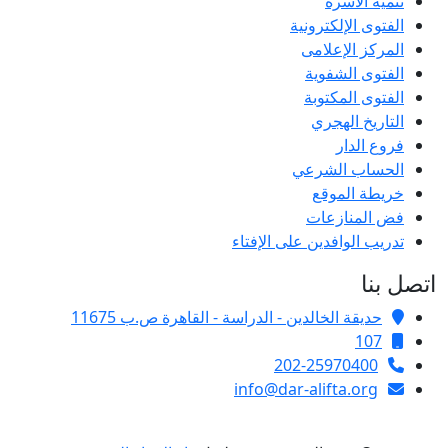
تنمية الأسرة
الفتوى الإلكترونية
المركز الإعلامى
الفتوى الشفوية
الفتوى المكتوبة
التاريخ الهجري
فروع الدار
الحساب الشرعي
خريطة الموقع
فض المنازعات
تدريب الوافدين على الإفتاء
اتصل بنا
حديقة الخالدين - الدراسة - القاهرة ص.ب 11675
107
202-25970400
info@dar-alifta.org