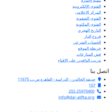
تنمية الأسرة
الفتوى الإلكترونية
المركز الإعلامى
الفتوى الشفوية
الفتوى المكتوبة
التاريخ الهجري
فروع الدار
الحساب الشرعي
خريطة الموقع
فض المنازعات
تدريب الوافدين على الإفتاء
اتصل بنا
حديقة الخالدين - الدراسة - القاهرة ص.ب 11675
107
202-25970400
info@dar-alifta.org