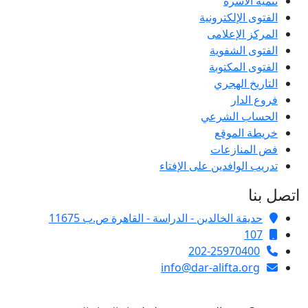
تنمية الأسرة
الفتوى الإلكترونية
المركز الإعلامى
الفتوى الشفوية
الفتوى المكتوبة
التاريخ الهجري
فروع الدار
الحساب الشرعي
خريطة الموقع
فض المنازعات
تدريب الوافدين على الإفتاء
اتصل بنا
حديقة الخالدين - الدراسة - القاهرة ص.ب 11675
107
202-25970400
info@dar-alifta.org