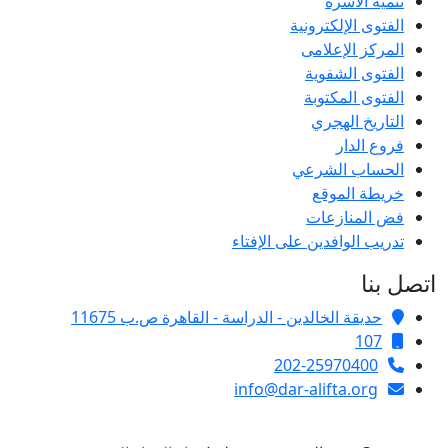
تنمية الأسرة
الفتوى الإلكترونية
المركز الإعلامى
الفتوى الشفوية
الفتوى المكتوبة
التاريخ الهجري
فروع الدار
الحساب الشرعي
خريطة الموقع
فض المنازعات
تدريب الوافدين على الإفتاء
اتصل بنا
حديقة الخالدين - الدراسة - القاهرة ص.ب 11675
107
202-25970400
info@dar-alifta.org