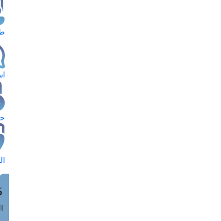
طل
اس
حج
ال
م
الق