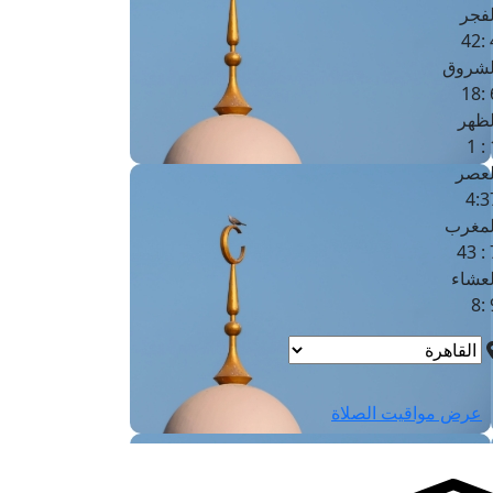
لفجر
4
لشروق
6
لظهر
1
لعصر
4:3
لمغرب
7 
لعشاء
9
عرض مواقيت الصلاة