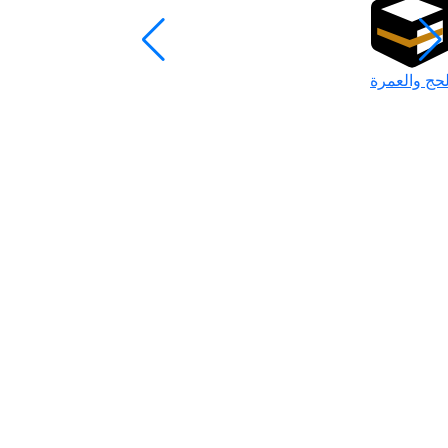
لحج والعمرة
رمضان