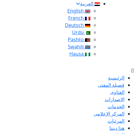
العربية
English
French
Deutsch
Urdu
Pashto
Swahili
Hausa
الرئيسية
فضيلة المفتى
الفتاوى
الإصدارات
الخدمات
المركز الإعلامى
المرئيات
هذا ديننا