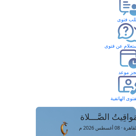
ب فتوى
تعلام عن فتوى
ز موعد
فتوى الهاتفية
َواقِيتُ الصَّـــلاة
اهرة · 08 أغسطس 2026 م