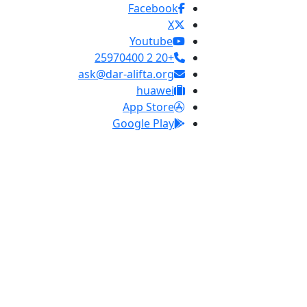
Facebook
X
Youtube
+20 2 25970400
ask@dar-alifta.org
huawei
App Store
Google Play