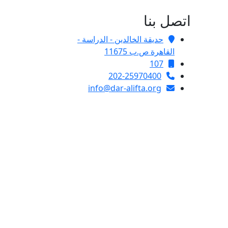
اتصل بنا
حديقة الخالدين - الدراسة -
القاهرة ص.ب 11675
107
202-25970400
info@dar-alifta.org