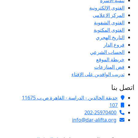
تنمية الأسرة
الفتوى الإلكترونية
المركز الإعلامى
الفتوى الشفوية
الفتوى المكتوبة
التاريخ الهجري
فروع الدار
الحساب الشرعي
خريطة الموقع
فض المنازعات
تدريب الوافدين على الإفتاء
اتصل بنا
حديقة الخالدين - الدراسة - القاهرة ص.ب 11675
107
202-25970400
info@dar-alifta.org