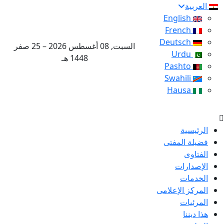
العربية
English
French
Deutsch
السبت, 08 أغسطس 2026 – 25 صفر
Urdu
1448 هـ
Pashto
Swahili
Hausa
الرئيسية
فضيلة المفتى
الفتاوى
الإصدارات
الخدمات
المركز الإعلامى
المرئيات
هذا ديننا