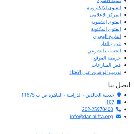
تنمية الأسرة
الفتوى الإلكترونية
المركز الإعلامى
الفتوى الشفوية
الفتوى المكتوبة
التاريخ الهجري
فروع الدار
الحساب الشرعي
خريطة الموقع
فض المنازعات
تدريب الوافدين على الإفتاء
اتصل بنا
حديقة الخالدين - الدراسة - القاهرة ص.ب 11675
107
202-25970400
info@dar-alifta.org