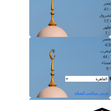
لفجر
4
لشروق
6
لظهر
1
لعصر
4:3
لمغرب
7 
لعشاء
9
عرض مواقيت الصلاة