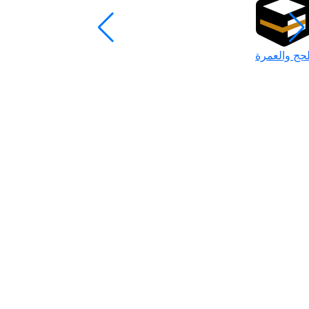
لحج والعمرة
رمضان