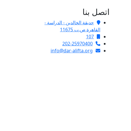
اتصل بنا
حديقة الخالدين - الدراسة -
القاهرة ص.ب 11675
107
202-25970400
info@dar-alifta.org