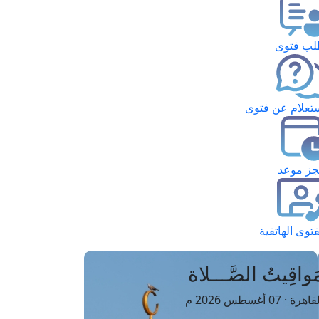
ب فتوى
تعلام عن فتوى
ز موعد
فتوى الهاتفية
َواقِيتُ الصَّـــلاة
اهرة · 07 أغسطس 2026 م