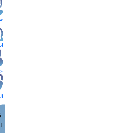
طل
اس
حج
ال
م
الق