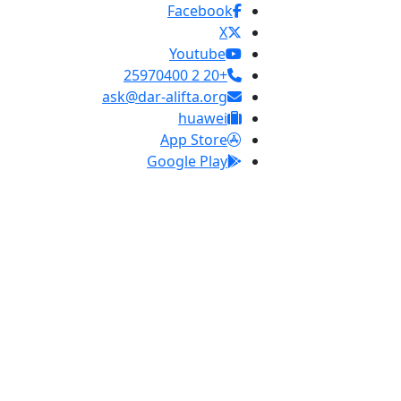
Facebook
X
Youtube
+20 2 25970400
ask@dar-alifta.org
huawei
App Store
Google Play