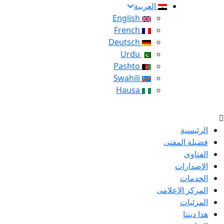
العربية
English
French
Deutsch
Urdu
Pashto
Swahili
Hausa
الرئيسية
فضيلة المفتى
الفتاوى
الإصدارات
الخدمات
المركز الإعلامى
المرئيات
هذا ديننا