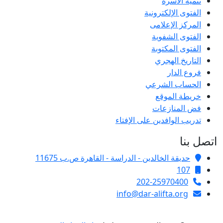
تنمية الأسرة
الفتوى الإلكترونية
المركز الإعلامى
الفتوى الشفوية
الفتوى المكتوبة
التاريخ الهجري
فروع الدار
الحساب الشرعي
خريطة الموقع
فض المنازعات
تدريب الوافدين على الإفتاء
اتصل بنا
حديقة الخالدين - الدراسة - القاهرة ص.ب 11675
107
202-25970400
info@dar-alifta.org