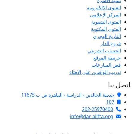
تنمية الأسرة
الفتوى الإلكترونية
المركز الإعلامى
الفتوى الشفوية
الفتوى المكتوبة
التاريخ الهجري
فروع الدار
الحساب الشرعي
خريطة الموقع
فض المنازعات
تدريب الوافدين على الإفتاء
اتصل بنا
حديقة الخالدين - الدراسة - القاهرة ص.ب 11675
107
202-25970400
info@dar-alifta.org