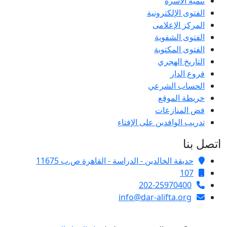
تنمية الأسرة
الفتوى الإلكترونية
المركز الإعلامى
الفتوى الشفوية
الفتوى المكتوبة
التاريخ الهجري
فروع الدار
الحساب الشرعي
خريطة الموقع
فض المنازعات
تدريب الوافدين على الإفتاء
اتصل بنا
حديقة الخالدين - الدراسة - القاهرة ص.ب 11675
107
202-25970400
info@dar-alifta.org