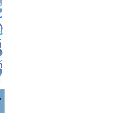
طل
اس
حج
ال
م
الق