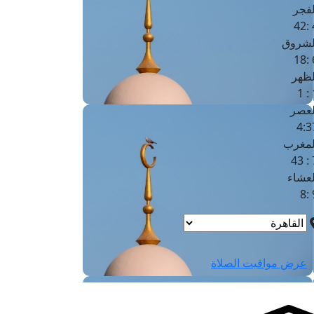
لفجر
4
لشروق
6
لظهر
1
لعصر
4:3
لمغرب
7 
لعشاء
9
عرض مواقيت الصلاة