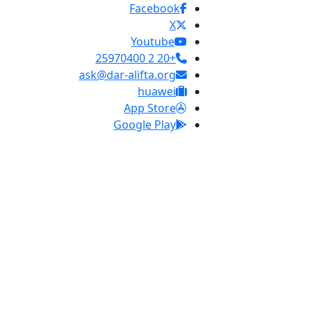
Facebook
X
Youtube
+20 2 25970400
ask@dar-alifta.org
huawei
App Store
Google Play