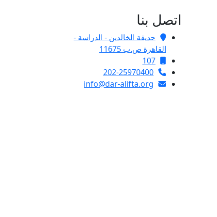
اتصل بنا
حديقة الخالدين - الدراسة -
القاهرة ص.ب 11675
107
202-25970400
info@dar-alifta.org