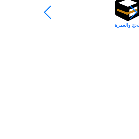
لحج والعمرة
رمضان