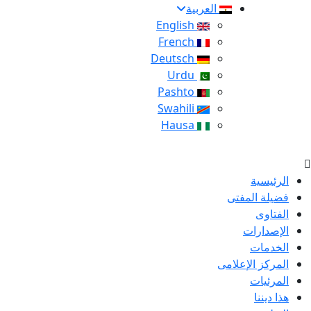
العربية
English
French
Deutsch
Urdu
Pashto
Swahili
Hausa
الرئيسية
فضيلة المفتى
الفتاوى
الإصدارات
الخدمات
المركز الإعلامى
المرئيات
هذا ديننا