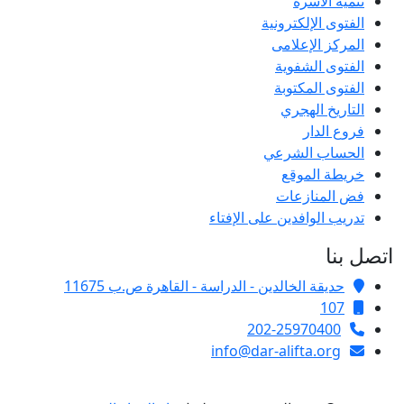
تنمية الأسرة
الفتوى الإلكترونية
المركز الإعلامى
الفتوى الشفوية
الفتوى المكتوبة
التاريخ الهجري
فروع الدار
الحساب الشرعي
خريطة الموقع
فض المنازعات
تدريب الوافدين على الإفتاء
اتصل بنا
حديقة الخالدين - الدراسة - القاهرة ص.ب 11675
107
202-25970400
info@dar-alifta.org