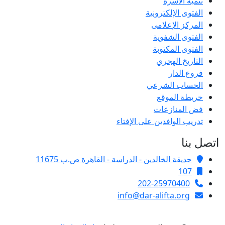
تنمية الأسرة
الفتوى الإلكترونية
المركز الإعلامى
الفتوى الشفوية
الفتوى المكتوبة
التاريخ الهجري
فروع الدار
الحساب الشرعي
خريطة الموقع
فض المنازعات
تدريب الوافدين على الإفتاء
اتصل بنا
حديقة الخالدين - الدراسة - القاهرة ص.ب 11675
107
202-25970400
info@dar-alifta.org