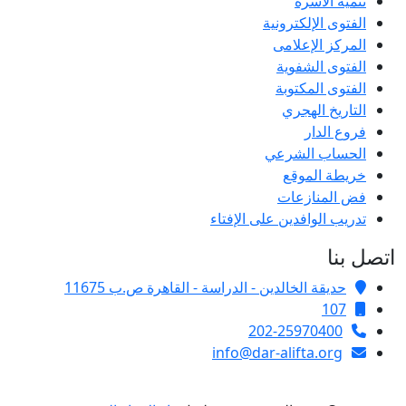
تنمية الأسرة
الفتوى الإلكترونية
المركز الإعلامى
الفتوى الشفوية
الفتوى المكتوبة
التاريخ الهجري
فروع الدار
الحساب الشرعي
خريطة الموقع
فض المنازعات
تدريب الوافدين على الإفتاء
اتصل بنا
حديقة الخالدين - الدراسة - القاهرة ص.ب 11675
107
202-25970400
info@dar-alifta.org