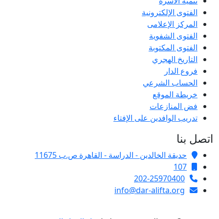
تنمية الأسرة
الفتوى الإلكترونية
المركز الإعلامى
الفتوى الشفوية
الفتوى المكتوبة
التاريخ الهجري
فروع الدار
الحساب الشرعي
خريطة الموقع
فض المنازعات
تدريب الوافدين على الإفتاء
اتصل بنا
حديقة الخالدين - الدراسة - القاهرة ص.ب 11675
107
202-25970400
info@dar-alifta.org