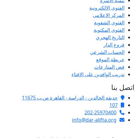
تنمية الأسرة
الفتوى الإلكترونية
المركز الإعلامى
الفتوى الشفوية
الفتوى المكتوبة
التاريخ الهجري
فروع الدار
الحساب الشرعي
خريطة الموقع
فض المنازعات
تدريب الوافدين على الإفتاء
اتصل بنا
حديقة الخالدين - الدراسة - القاهرة ص.ب 11675
107
202-25970400
info@dar-alifta.org