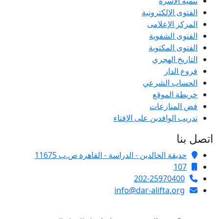
تنمية الأسرة
الفتوى الإلكترونية
المركز الإعلامى
الفتوى الشفوية
الفتوى المكتوبة
التاريخ الهجري
فروع الدار
الحساب الشرعي
خريطة الموقع
فض المنازعات
تدريب الوافدين على الإفتاء
اتصل بنا
حديقة الخالدين - الدراسة - القاهرة ص.ب 11675
107
202-25970400
info@dar-alifta.org