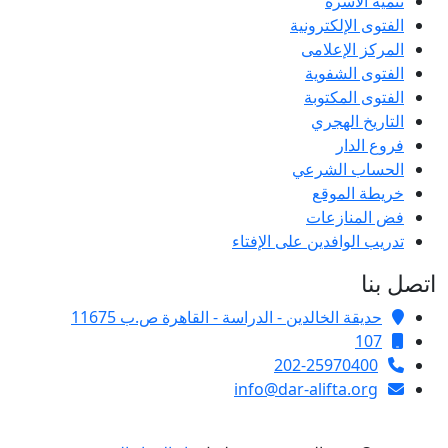
تنمية الأسرة
الفتوى الإلكترونية
المركز الإعلامى
الفتوى الشفوية
الفتوى المكتوبة
التاريخ الهجري
فروع الدار
الحساب الشرعي
خريطة الموقع
فض المنازعات
تدريب الوافدين على الإفتاء
اتصل بنا
حديقة الخالدين - الدراسة - القاهرة ص.ب 11675
107
202-25970400
info@dar-alifta.org