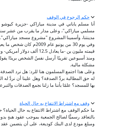
حكم الرجوع في الوقف
أنا مسلم ياباني في مدينة ميازاكي -جزيرة كيوشو ا
مسلمي ميازاكي"، وعلى مدار ما يقرب من عشر سنوا
مدينتنا، وأسمينا المشروع "مشروع مسجد ميازاكي".
وفي يوم 30 من يونيو عام 9
قيمته مليون ين -ما يعادل 12.5 ألف دولار أمريكي- وقال: هذا للمسجد.
ومنذ أسبوعين تقريبًا أرسل نفسُ الشخص بريدًا يقول 
مشكلة مالية.
وعلى هذا اجتمع المسلمون هنا للرد: هل نرد الصدقة 
له حق المطالبة بردِّ الصدقة؟ وهل علينا أن نردَّ ل
بها للمسجد؟ علمًا بأننا ما زلنا نجمع الصدقات والتبرع
وقف مع اشتراط الانتفاع به حال الحياة
ما حكم الوقف مع اشتراط الانتفاع به حال الحياة؟ 
بالتعاقد رسميًّا لصالح الجمعية بموجب عقود هبةٍ بد
ومبلغ مودع لدى البنك كوديعة، على أن يتضمن عقد ا