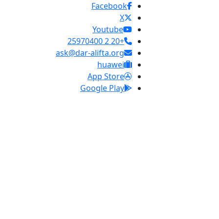
Facebook
X
Youtube
+20 2 25970400
ask@dar-alifta.org
huawei
App Store
Google Play