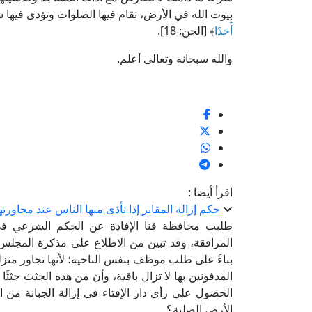
بيوت الله في الأرض، تقام فيها الصلوات وتؤدى فيها ش
أَحَدًا
﴾ [الجن: 18].
والله سبحانه وتعالى أعلم.
اقرأ أيضا :
حكم إزالة المقابر إذا تأذى منها الناس عند مجاورته
طلبت محافظة قنا الإفادة عن الحكم الشرعي في إ
المرافقة، وقد تبين من الاطلاع على مذكرة المجلس ا
بناءً على طلب موظف بنفس الناحية؛ لأنها تجاور منزله
المدفونين بها لا تزال باقية، وأن من هذه الجثث جثث
الحصول على رأي دار الإفتاء في إزالة الجبانة من
الأرض الصلبة؟