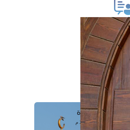
ب فتوى
تعلام عن فتوى
ز موعد
فتوى الهاتفية
َواقِيتُ الصَّـــلاة
اهرة · 08 أغسطس 2026 م