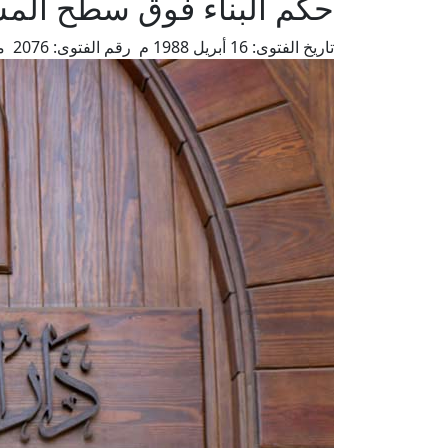
حكم البناء فوق سطح الم
تاريخ الفتوى:
16 أبريل 1988 م
رقم الفتوى:
2076
م