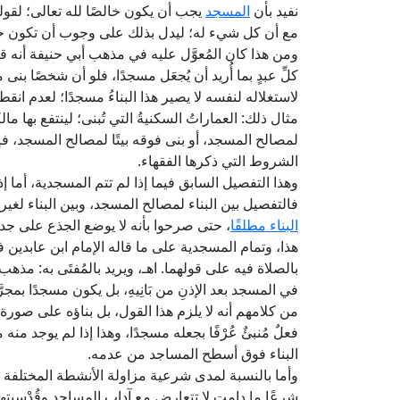
نفيد بأن
المسجد
يجب أن يكون خالصًا لله تعالى؛ لقول
مع أن كل شيء له؛ ليدل بذلك على وجوب أن تكون خا
ومن هذا كان المُعوَّل عليه في مذهب أبي حنيفة أنه 
كلِّ عبدٍ بما أُريد أن يُجعَل مسجدًا، فلو أن شخصًا بن
لاستغلاله لنفسه لا يصير هذا البناءُ مسجدًا؛ لعدم انقطا
مثال ذلك: العماراتُ السكنيةُ التي تُبنى؛ لينتفع بها مالك
لمصالح المسجد، أو بنى فوقه بيتًا لمصالح المسجد، ف
الشروط التي ذكرها الفقهاء.
وهذا التفصيل السابق فيما إذا لم تتم المسجدية، أما إذا
فالتفصيل بين البناء لمصالح المسجد، وبين البناء لغير
البناء مطلقًا
، حتى صرحوا بأنه لا يوضع الجذع على جد
بالصلاة فيه على قولهما. اهـ، ويريد بالمُفتَى به: مذ
في المسجد بعد الإذنِ من بَانِيهِ، بل يكون مسجدًا بمجرَّ
من كلامهم أنه لا يلزم هذا القول، بل بناؤه على صورة
فعلٌ مُنبئٌ عُرْفًا بجعله مسجدًا، وهذا إذا لم يوجد من
البناء فوق أسطح المساجد من عدمه.
وأما بالنسبة لمدى شرعية مزاولة الأنشطة المختلفة ف
شرعًا ما دامت لا تتعارض مع آداب المساجد وقُدْسيته