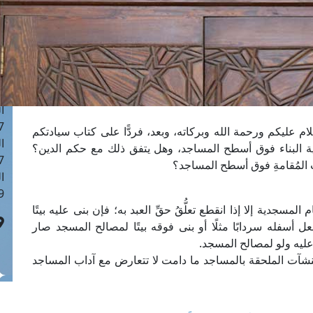
ا
 :42
ا
 :18
ا
 : 1
ا
7
ام عليكم ورحمة الله وبركاته، وبعد، فردًّا على كتاب سيادتكم
ا
البناء فوق أسطح المساجد، وهل يتفق ذلك مع حكم الدين؟
: 43
المُقامةِ فوق أسطح المساجد؟
ا
 :8
مسجدية إلا إذا انقطع تعلُّقُ حقِّ العبد به؛ فإن بنى عليه بيتًا
ل أسفله سردابًا مثلًا أو بنى فوقه بيتًا لمصالح المسجد صار
ُ عليه ولو لمصالح المسجد.
منشآت الملحقة بالمساجد ما دامت لا تتعارض مع آداب المساجد