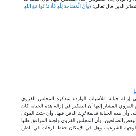
عائر الدين قال تعالى: ﴿
وَأَنَّ الْمَسَاجِدَ لِلَّهِ فَلَا تَدْعُوا مَعَ اللهِ
ا
زالة جبانة؛ للأسباب الواردة بمذكرة المجلس القروي
لقروي المشار إليها أن التفكير في إزالة هذه الجبانة كان
، وأن هذه الجبانة قديمة تُرِك الدفن فيها، وأن جثث الموتى
ًا لبعض الصالحين، وأن المجلس القروي ولجنة المرافق طلبا
 الوجهة الشرعية، وهل في الإمكان حفظ الرفات في باطن