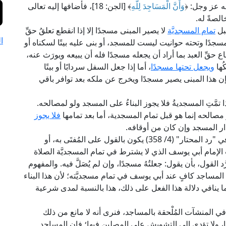
ه عز وجل: ﴿
وَأَنَّ الْمَسَاجِدَ لِلَّهِ
﴾ [الجن: 18]، فأضافها إليه تعالى
لصةً له.
قبل
تمام المسجديَّة
لا يصير المبنى مسجدًا إلا إذا انقطع تعلقُ حقِّ
ا
ى مسجدًا وتحته حوانيت ليست للمسجد، أو بنى عليه بيتًا لسكناه أو
ع حقِّ العبد بما أراد أن يجعله مسجدًا فله أن يبيعه ويورَث عنه،
ُها
ويجعل تحتها مسجدًا
، أما إذا جعل السفل سردابًا أو بيتًا
إن هذا المبنى يصير مسجدًا ويخرج عن ملكه بعد توافر باقي
 تمَّتِ المسجديةُ فلا يجوز البناءُ على المسجد ولو لمصالحه.
 مصالحه إنما هو قبل تمام المسجدية، أما بعد تمامها
فلا يجوز
ار المسجد وإن كان من أوقافه.
هذا، وتمام المسجدية على ما قاله الإمام ابن عابدين في "رد المحتار" (4/ 358) يكون بالقول على المُفتَى به، أو
هب الإمام أبي يوسف الذي لا يشترط في تمام المسجديَّة الصلاة
د القول، بأن يقول: جعلتُهُ مسجدًا، وإن لم يُصَلَّ فيه. والمفهوم
 المساجد كافٍ عند أبي يوسف في تمام مسجديَّته؛ لأن هذا البناء
ه ما ينافي دلالة هذا الفعل على ذلك، هذا بالنسبة لمدى شرعية
ي المنشآت المُلْحقة بالمساجد، فنرى أنه لا مانع من ذلك
ا، ولا تؤدي إلى التشويش على المصلين فيها؛ فإن المساجد