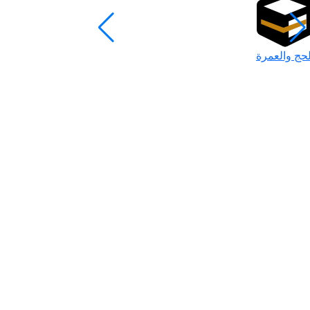
لحج والعمرة
رمضان