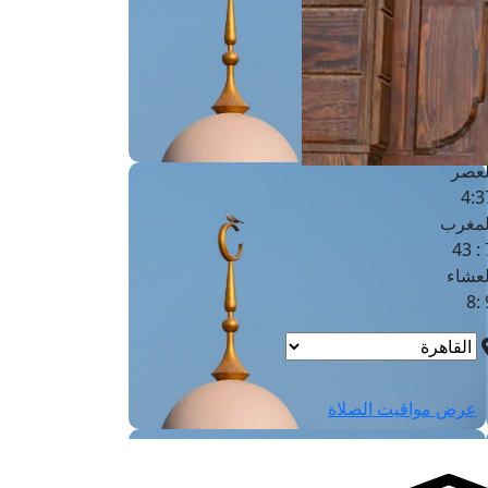
لفجر
4
لشروق
6
لظهر
1
لعصر
4:3
لمغرب
7 
لعشاء
9
عرض مواقيت الصلاة