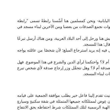
ليابانية- ونحن كمسلمين هنا أسَّسنا رابطةً تسمى "رابطة
ت نجمع الصدقات من بعضنا ومن الآخرين لبناء مسجد في
200م كان شخص ما يعيش هنا ورحل إلى أحد البلاد العربية، ومن هناك أرسل تبرعًا
فيه إنه يريد استرجاع المبلغ؛ لأن شخصًا من عائلته يواجه
أم لا؟ واحتكمنا لرأي الدين والشرع في هذا الموضوع. فهل
ه الصدقة أم لا؟ وهل نتحمَّل وزر إرجاع صدقة لأي شخص تبرع
ات لبناء المسجد.
حيث تقدم إلينا فاعل خير بطلب موافقة الجمعية على قيامه
ون عِوض لممتلكاته جميعها المتمثلة في شقة سكنيةٍ وسيارةٍ
لهبة الرسمية لتلك الممتلكات شرط احتفاظه بحق الانتفاع