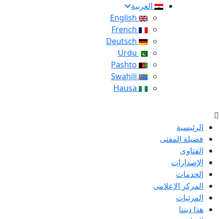
العربية
English
French
Deutsch
Urdu
Pashto
Swahili
Hausa
الرئيسية
فضيلة المفتى
الفتاوى
الإصدارات
الخدمات
المركز الإعلامى
المرئيات
هذا ديننا