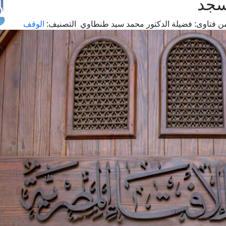
سجد
ن فتاوى:
فضيلة الدكتور محمد سيد طنطاوي
التصنيف:
الوقف
طل
اس
حج
ال
م
الق