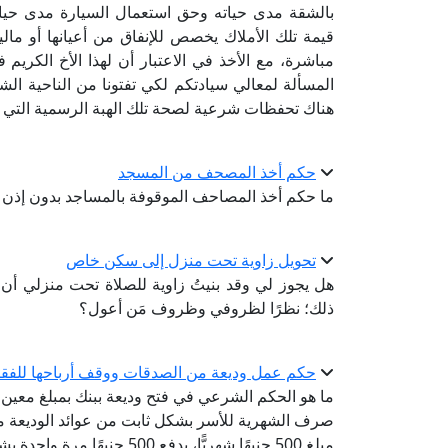
بالشقة مدى حياته وحق استعمال السيارة مدى حيا
قيمة تلك الأملاك يخصص للإنفاق من أعيانها أو ماليت
مباشرة، مع الأخذ في الاعتبار أن لهذا الأخ الكريم
المسألة لمعالي سيادتكم لكي تفتونا من الناحية الش
هناك تحفظات شرعية لصحة تلك الهبة الرسمية الت
حكم أخذ المصحف من المسجد
ما حكم أخذ المصاحف الموقوفة بالمساجد بدون إذ
تحويل زاوية تحت منزل إلى سكن خاص
هل يجوز لي وقد بنيتُ زاوية للصلاة تحت منزلي أن
ذلك؛ نظرًا لظروفي وظروف مَن أعول؟
حكم عمل وديعة من الصدقات ووقف أرباحها للفقر
ما هو الحكم الشرعي في فتح وديعة ببنك بمبلغ معين م
صرف الشهرية للأسر بشكل ثابت من عوائد الوديعة مدى 
مبلغ 500 جنيهًا شهريًّا، يدفع