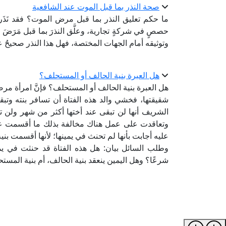
صحة النذر بما قبل الموت عند الشافعية
ما حكم تعليق النذر بما قبل مرض الموت؟ فقد نَذَر ر
حصصٍ في شركةٍ تجارية، وعلَّق النذرَ بما قبل مَرَضَ مو
وتوثيقه أمام الجهات المختصة، فهل هذا النذر صحيحٌ عن
هل العبرة بنية الحالف أو المستحلف؟
هل العبرة بنية الحالف أو المستحلف؟ فإنَّ امرأة مرض
شقيقتها، فخشي والد هذه الفتاة أن تسافر بنته وت
الشريف أنها لن تبقى عند أختها أكثر من شهر ولن
وتعاقدت على عمل هناك مخالفة بذلك ما أقسمت عليه
عليه أجابت بأنها لم تحنث في يمينها؛ لأنها أقسمت ب
وطلب السائل بيان: هل هذه الفتاة قد حنثت في يمين
شرعًا؟ وهل اليمين ينعقد بنية الحالف، أم بنية المست