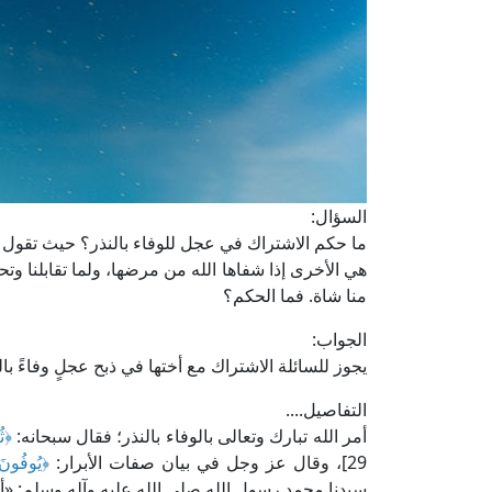
السؤال:
ما حكم الاشتراك في عجل للوفاء بالنذر؟ حيث تقول الس
هي الأخرى إذا شفاها الله من مرضها، ولما تقابلنا وت
منا شاة. فما الحكم؟
الجواب:
يجوز للسائلة الاشتراك مع أختها في ذبح عجلٍ وفاءً با
التفاصيل....
أمر الله تبارك وتعالى بالوفاء بالنذر؛ فقال سبحانه:
﴿ثُم
29]، وقال عز وجل في بيان صفات الأبرار:
﴿يُوفُونَ 
سيدنا محمد رسول الله صلى الله عليه وآله وسلم: «أو