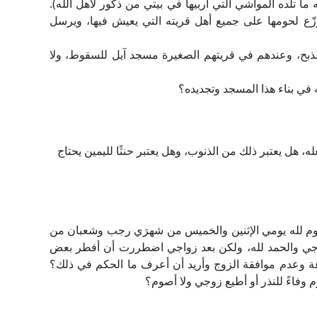
ه ما تلده المواشي التي أربيها في بيتي من ذكور لأهل الله).
وزّع لحومها على جميع أهل قريته التي يعيش فيها، ويرسل
للذبح، وعندهم في قريتهم الصغيرة مسجد آيل للسقوط، ولا
 في بناء هذا المسجد وتجديده؟
فعله، هل يعتبر ذلك من الذنوب، وهل يعتبر حنثًا لليمين يحتاج
وم لله يومي الإثنين والخميس من شهرَي رجب وشعبان من
جي والحمد لله، ولكن بعد زواجي اضطررت أن أفطر بعض
ة وعدم موافقة الزوج وأريد أن أعرف ما الحكم في ذلك؟
وفاءً للنذر أو أطيع زوجي ولا أصوم؟