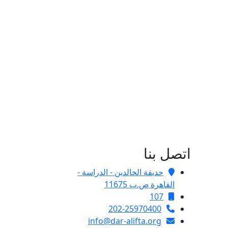
اتصل بنا
حديقة الخالدين - الدراسة -
القاهرة ص.ب 11675
107
202-25970400
info@dar-alifta.org