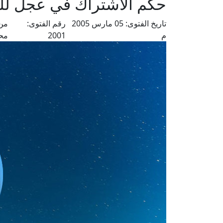
حكم الاشتراك في عجل للوف
تاريخ الفتوى:
05 مارس 2005
رقم الفتوى:
من 
م
2001
مح