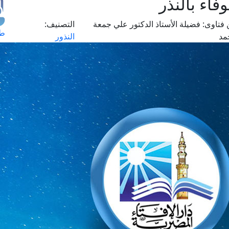
اء بالنذر
فتاوى:
فضيلة الأستاذ الدكتور علي جمعة
التصنيف:
طل
مد
النذور
اس
حج
ال
م
الق