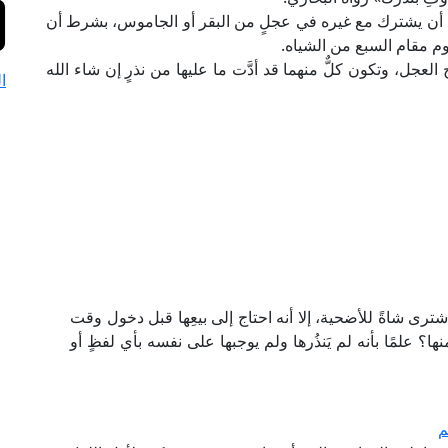
 له أن يشترك مع غيره في عجلٍ من البقر أو الجاموس، بشرط أن
وم مقام السبع من الشياه.
لعجل، وتكون كلٌّ منهما قد أدَّت ما عليها من نذرٍ إن شاء الله
ا
ترى شاةً للأضحية، إلا أنه احتاج إلى بيعِها قبل دخول وقت
ها؟ علمًا بأنه لم يَنذُرها ولم يوجبها على نفسه بأي لفظٍ أو
م