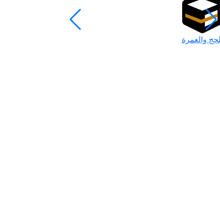
لحج والعمرة
رمضان