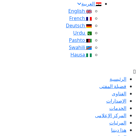
العربية
English
French
Deutsch
Urdu
Pashto
Swahili
Hausa
الرئيسية
فضيلة المفتى
الفتاوى
الإصدارات
الخدمات
المركز الإعلامى
المرئيات
هذا ديننا