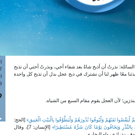
ا
 :43
ا
 :18
ا
 : 0
ا
7
ا
ائلة: نذرتُ أن أذبح شاةً بعد شفاء أخي، ونذرتْ أختي أن تذبح
: 42
حدثنا معًا ظهر لنا أن نشترك في ذبح عجل بدل أن تذبح كل واحدة
ا
 :7
لنذرَين؛ لأن العجل يقوم مقام السبع من الشياه.
َّ لْيَقْضُوا تَفَثَهُمْ وَلْيُوفُوا نُذُورَهُمْ وَلْيَطَّوَّفُوا بِالْبَيْتِ الْعَتِيقِ﴾
[الحج:
بِالنَّذْرِ وَيَخَافُونَ يَوْمًا كَانَ شَرُّهُ مُسْتَطِيرًا﴾
[الإِنسان: 7]، وقال
فِ بنذرك» رواه البخاري.