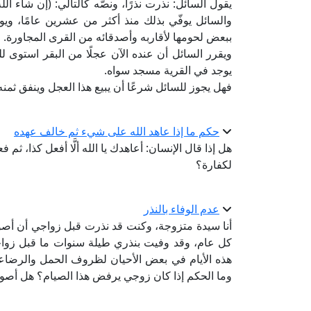
يقول السائل: نذرت نذرًا، ونصّه كالتالي: (إن شاء الل
والسائل يوفّي بذلك منذ أكثر من عشرين عامًا، وي
ببعض لحومها لأقاربه وأصدقائه من القرى المجاورة.
ويقرر السائل أن عنده الآن عجلًا من البقر استوى 
يوجد في القرية مسجد سواه.
فهل يجوز للسائل شرعًا أن يبيع هذا العجل وينفق ثمنه
حكم ما إذا عاهد الله على شيء ثم خالف عهده
هل إذا قال الإنسان: أعاهدك يا الله ألَّا أفعل كذا، ثم 
لكفارة؟
عدم الوفاء بالنذر
أنا سيدة متزوجة، وكنت قد نذرت قبل زواجي أن أص
كل عام، وقد وفيت بنذري طيلة سنوات ما قبل زوا
هذه الأيام في بعض الأحيان لظروف الحمل والرضاع
وما الحكم إذا كان زوجي يرفض هذا الصيام؟ هل أصوم 