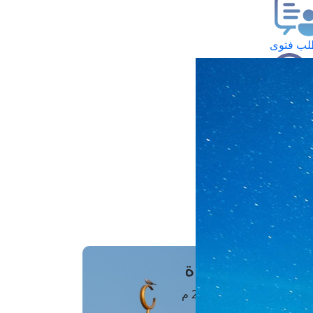
ب فتوى
تعلام عن فتوى
ز موعد
فتوى الهاتفية
َواقِيتُ الصَّـــلاة
اهرة · 09 أغسطس 2026 م