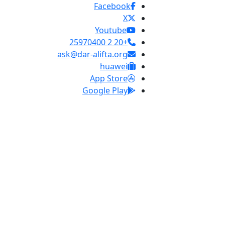
Facebook
X
Youtube
+20 2 25970400
ask@dar-alifta.org
huawei
App Store
Google Play