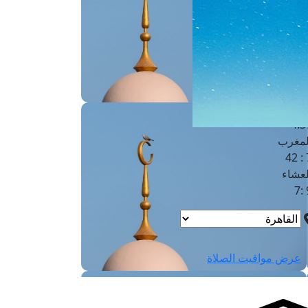
لفجر
4
لشروق
6
لظهر
1
لعصر
4:3
لمغرب
7 
لعشاء
9
عرض مواقيت الصلاة