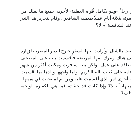
جلٌ -وهو بكامل قُوَاه العقلية- لأخويه جميعَ ما يملك من
ته بثلاثة أيام عملًا بمذهبه الشافعي، وقام بتحرير هذا النذر
د الشافعية أم لا؟
ت بالشلل، وأرادت بنتها السفر خارج الديار المصرية لزيارة
بقى هناك وتترك أمها المريضة فأقسمت بنته على المصحف
 تتعاقد على عمل، ولكن بنته سافرت ومكثت أكثر من شهر
 على كتاب الله الكريم، ولما واجهها والدها بما أقسمت
نية أخرى غير الذي أقسمت عليه ومن ثم لم تحنث في يمينها.
ها، أم لا؟ وإذا كانت قد حنثت، فما هي الكفارة الواجبة
حلِف؟