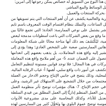
 الوسائط والبيع المباشر.
 بحركة المنتجات والعميل.
صرية والعالمية يكشف عن أن أهم المنتجات التي يتم تسويقها من
ل الساعات، والتملك بنظام اقتسام الوقت المعروف باسم تايم
مباشر يشتمل على نوعي الممارسة: الجادة؛ التي تجمع غالبًا بين
مثل ما وقع من بعض الشركات التي باعت أسطوانات مدمجة لبعض
 ليُكْتَشَفَ بعد ذلك أنها متاحة مجانًا على شبكة المعلومات
ين هاتين الممارستين صعبة على الشخص العادي؛ وهذا يؤدي إلى
شير إليه واقع هذه المعاملات، بل يذهب بعضهم إلى انعدامها
بالكلية، مما يسهل وقوع التحايل، ويؤدي إلى عدم الحصول على الضمان عنده. 5- من أهم ملامح واقع هذه المعاملة
شركات في هذا المجال؛ فلا توجد قوانين مسنونة لتنظيم التعامل
لة تكشف عن أمور ذات واقع سلبي، أهمها: أ- غياب الرقابة المالية.
لمحلية، وذلك يتضح في جانبي الإنتاج وحجم الادخار من العملة
المجتمعات من خلال التشجيع على الاستهلاك غير الرشيد، وعلى
الاتجاه نحو الكسب السريع الذي لا ينتج عن تحسن في حجم الإنتاج. 7- هناك مؤشرات توضح تأثر منظومة العمل
عمل من العمل المنظم إداريًّا إلى العمل المطلق من قيدي السلطة
 والتعديل للأداء، وكذلك المحاسبة على مدى مشروعية الأدوات
رات أخرى ملموسة توضح عمومَ البلوى بها وتَحَوُّلَ كثيرٍ مِن الممارسين لهذه