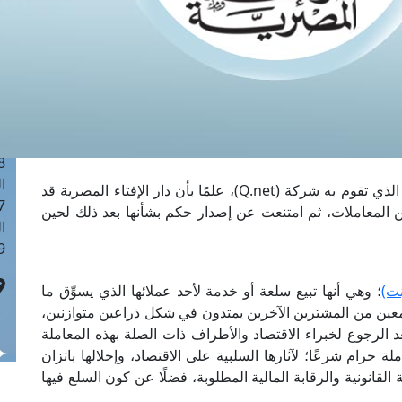
ا
 :41
ا
 :17
ا
 : 1
ا
8
ا
السؤال يتضمن الاستفتاء عن حكم التسويق الهرمي الذي تقوم به شركة (Q.net)، علمًا بأن دار الإفتاء المصرية قد
: 44
 المعاملات، ثم امتنعت عن إصدار حكم بشأنها بعد ذلك لحين
ا
 :9
ت)
؛ وهي أنها تبيع سلعة أو خدمة لأحد عملائها الذي يسوِّق ما
عين من المشترين الآخرين يمتدون في شكل ذراعين متوازنين،
د الرجوع لخبراء الاقتصاد والأطراف ذات الصلة بهذه المعاملة
لة حرام شرعًا؛ لآثارها السلبية على الاقتصاد، وإخلالها باتزان
لقانونية والرقابة المالية المطلوبة، فضلًا عن كون السلع فيها