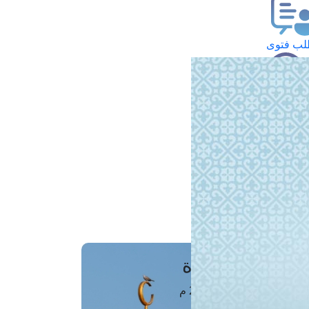
ب فتوى
تعلام عن فتوى
ز موعد
فتوى الهاتفية
َواقِيتُ الصَّـــلاة
اهرة · 07 أغسطس 2026 م