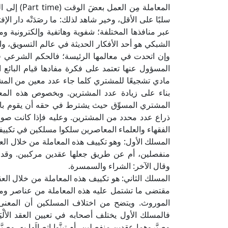
سلبًا على الأقل، وخير شاهد لذلك: ما رصَدَتْه دار الإفت
عبر منافذها المختلفة؛ شفوية وهاتفية وإلكترونية و
الشبكي هو أحد الأفكار الحديثة في عالم التسويق، وال
وإن اتحدت في معالمها الرئيسة؛ فالحكم الشرعي فيها 
المسؤول عنها تعتمد على فكرة مفادها قيام البائ
مادي تشجيعًا للمشتري كلما جاء عدد معين من المشت
بناء على زيادة عدد المشترين. وبخصوص هذه الم
المشتري المسوِّق حيث يشترط في حقه أن يقوم با
ذراع عدد محدد من المشترين. وعليه فإذا كانت صورة
الفقهاء والعلماء المعاصرين سلكوا مسلكين في تكييفه
المسلك الأول: وهو تكييف هذه المعاملة من خلال ال
منفصلين، أم عن طريق جعلها عقدين مركبين. وقد اخ
وقال الآخر: الشراء والسمسرة.
المسلك الثاني: هو تكييف هذه المعاملة من خلال العق
مقتضى ما تشتمل عليه هذه المعاملة من عناصر ومكو
الموروث. ويتضح من اختلاف المسلكين أن المعنى 
فالمسلك الأول يختلف أصحابه في تعيين العقد الألْيَ
وصيَّروهما عقدين منفصلين، أم تبنَّوا اتصالَها به، وصي