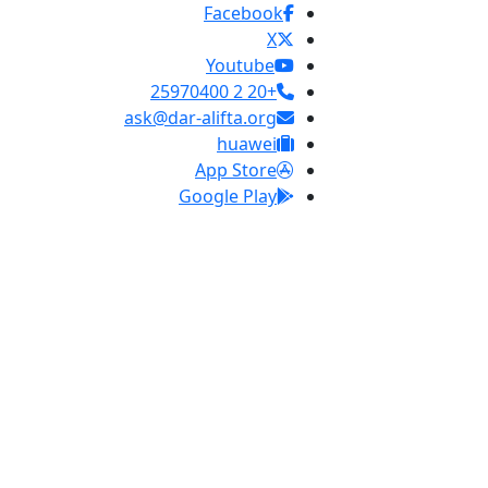
Facebook
X
Youtube
+20 2 25970400
ask@dar-alifta.org
huawei
App Store
Google Play