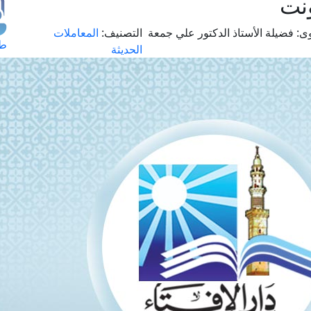
نت
ى:
فضيلة الأستاذ الدكتور علي جمعة
التصنيف:
المعاملات
طل
الحديثة
اس
حج
ال
م
الق