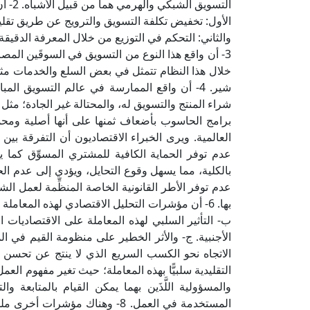
التسويق الشبكي والهرمي هما من قبيل الأشباه. 2- أن هذا النوع من التسويق له خصائص يمكن رجوعها إلى أمرين:
الأول: تخفيض تكلفة التسويق والترويج عن طريق تقليل
والثاني: التحكم في التوزيع من خلال المعرفة الدقيقة
3- أن واقع هذا النوع من التسويق في السوقَين الم
خلال هذا النظام تتمثل في بعض السلع والخدمات مث
شير. 4- أن واقع الممارسة في عالم التسويق ال
شراء المنتج والتسويق له، والمحتالة غير الجادة؛ 
برامج الحاسوب بأضعاف ثمنها على أنها أصلية ومحمية،
العالمية. ويرى الخبراء الاقتصاديون أن التفرقة ب
عدم توفر الحماية الكافية للمشتري المسوِّق كما ي
عدم توفر الأطر القانونية الخاصة المنظِّمة لعمل ال
بها. 6- أن مؤشرات التحليل الاقتصادي لهذه المعام
ب- التأثير السلبي لهذه المعاملة على الاقتصاديات ا
الأجنبية. ج- والأثر الخطير على منظومة القيم في 
التقليدية سلبيًّا بهذه المعاملة؛ حيث تغير مفهوم ال
والمسؤولية اللَّذَين بهما يمكن القيام بالمتابعة
المستخدمة في العمل. 8- وهناك مؤش