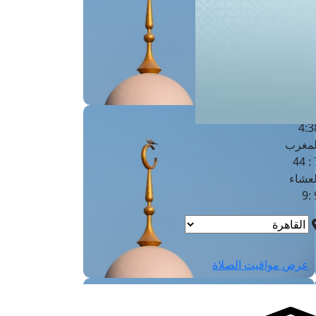
لفجر
4
لشروق
6
لظهر
1
لعصر
4:3
لمغرب
7 
لعشاء
9
عرض مواقيت الصلاة