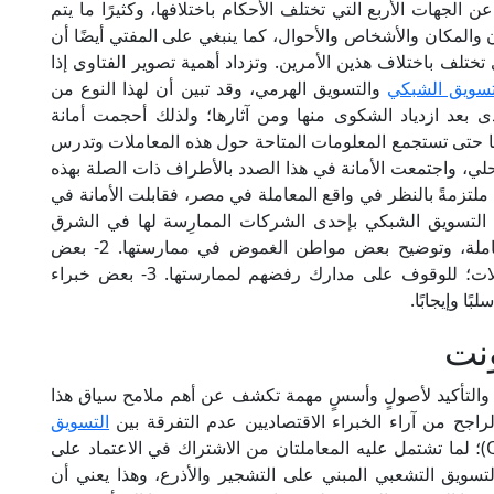
لجهات الأربع التي تختلف الأحكام باختلافها، وكثيرًا ما يتم
ن والمكان والأشخاص والأحوال، كما ينبغي على المفتي أيضًا أن
تختلف باختلاف هذين الأمرين. وتزداد أهمية تصوير الفتاوى إذا
تسويق الشبكي
والتسويق الهرمي، وقد تبين أن لهذا النوع من
دى بعد ازدياد الشكوى منها ومن آثارها؛ ولذلك أحجمت أمانة
لِّها حتى تستجمع المعلومات المتاحة حول هذه المعاملات وتدرس
لمحلي، واجتمعت الأمانة في هذا الصدد بالأطراف ذات الصلة بهذه
 ملتزمةً بالنظر في واقع المعاملة في مصر، فقابلت الأمانة في
معاملات التسويق الشبكي بإحدى الشركات الممارِسة لها في الشرق
الأوسط؛ لبيان الإجراءات التي تتم من خلالها المعاملة، وتوضيح بعض مواطن الغموض في ممارستها. 2- بعض
الأطراف المعارضة لممارسة هذا النوع من المعاملات؛ للوقوف على مدارك رفضهم لممارستها. 3- بعض خبراء
ًا وإيجابًا.
نت
رير والتأكيد لأصولٍ وأسسٍ مهمة تكشف عن أهم ملامح سياق هذا
التسويق
والتسويق الهرمي (الذي إحدى صوره Q.net)؛ لما تشتمل عليه المعاملتان من الاشتراك في الاعتماد على
تسويق التشعبي المبني على التشجير والأذرع، وهذا يعني أن