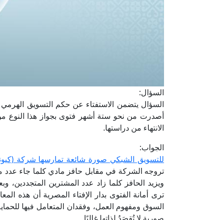
السؤال:
أصدرت من نحو ستة أشهر فتوى بجواز هذا النوع من
الانتهاء من دراستها.
الجواب:
للتسويق الشبكي صورة شائعة تمارسها شركة (كيون
تروجه الشركة في مقابل حافز مادي كلما جاء عدد م
ويزيد الحافز كلما زاد عدد المشترين المتجددين، وبع
ترى أمانة الفتوى بدار الإفتاء المصرية أن هذه المعام
السوق ومفهوم العمل، وفقدان المتعامل فيها للحماية ا
صورية لا تُقصَدُ لذاتها غالبًا.