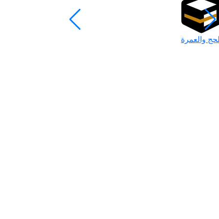
لحج والعمرة
رمضان