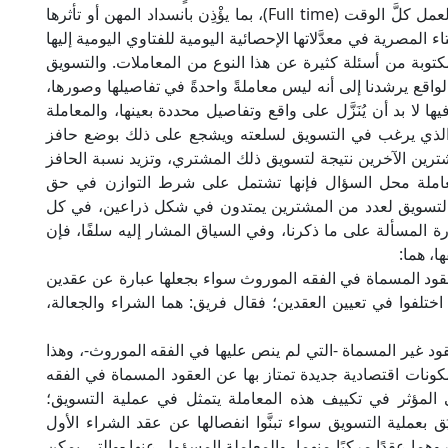
المعاملة مِن العمل بعضَ الوقت (Part time) إلى العمل كلَّ الوقت (Full time)، بما يؤْذِن بانسداد المهن أو تأثرها
اء المصرية في معدَّلاتها الإحصائية اليومية للفتاوي اليومية إليها
مكتوبة من أسئلة كثيرة عن هذا النوع من المعاملات. والتسويق
واقع يرشدنا إلى أنه ليس معاملةً واحدةً في تفاصيلها وصورها،
لا بد أن يُنَزَّل على واقع وتفاصيل محددة بعينها، والمعاملة
ع الذي يرغب في التسويق لسلعته ويشجع على ذلك بوضع حافز
رين الآخرين نتيجة لتسويق ذلك المشتري، وتزيد نسبة الحافز
عاملة محل السؤال فإنها تشتمل على شرط التوازن في حق
لتسويق لعدد من المشترين يمتدون في شكل ذراعين، في كل
 المسألة على ما ذكرنا، وفي السياق المشار إليه سلفًا، فإن
ا، هما:
عقود المسماة في الفقه الموروث سواء بجعلها عبارة عن عقدين
تلفوا في تعيين العقدين؛ فقال فريق: هما الشراء والجعالة،
ود غير المسماة -التي لم ينص عليها في الفقه الموروث-، وهذا
نات اقتصادية جديدة تمتاز بها عن العقود المسماة في الفقه
المؤثر في تكييف هذه المعاملة يتمثل في عملية التسويق؛
ق بعملية التسويق سواء تبنَّوا انفصالها عن عقد الشراء الأول
َّروهما عقدًا مركبًا منهما. والمعاملة المسؤول عنها -والتي يمكن