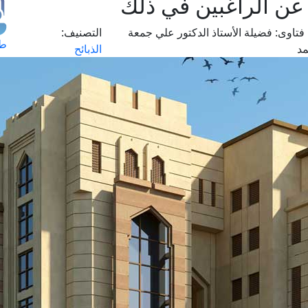
عن الراغبين في ذلك
فتاوى:
فضيلة الأستاذ الدكتور علي جمعة
التصنيف:
طل
د
الذبائح
اس
حج
ال
م
الق