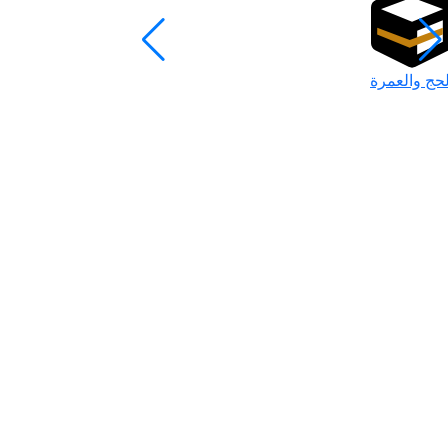
لحج والعمرة
رمضان