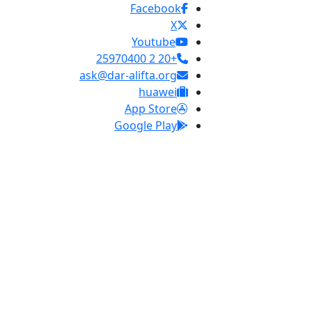
Facebook
X
Youtube
+20 2 25970400
ask@dar-alifta.org
huawei
App Store
Google Play