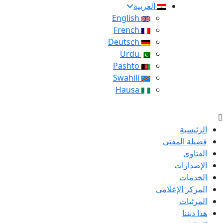
العربية
English
French
Deutsch
Urdu
Pashto
Swahili
Hausa
الرئيسية
فضيلة المفتى
الفتاوى
الإصدارات
الخدمات
المركز الإعلامى
المرئيات
هذا ديننا