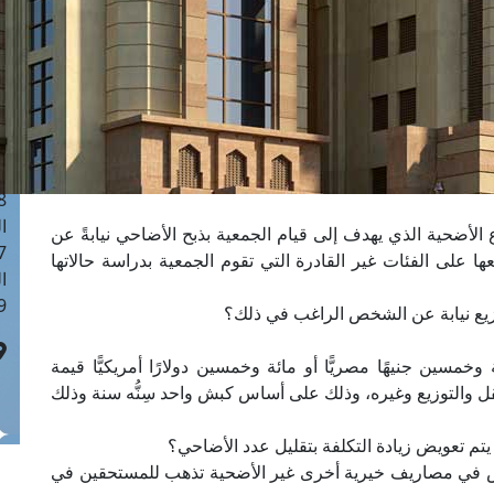
ا
 :41
ا
 :17
ا
 : 1
ا
8
ا
ضحية الذي يهدف إلى قيام الجمعية بذبح الأضاحي نيابةً عن
: 44
 على الفئات غير القادرة التي تقوم الجمعية بدراسة حالاتها
ا
 :9
 وخمسين جنيهًا مصريًّا أو مائة وخمسين دولارًا أمريكيًّا قيمة
قل والتوزيع وغيره، وذلك على أساس كبش واحد سِنُّه سنة وذلك
 يتم تعويض زيادة التكلفة بتقليل عدد الأضاحي؟
ض في مصاريف خيرية أخرى غير الأضحية تذهب للمستحقين في