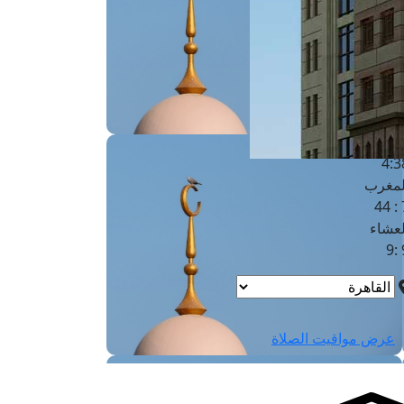
لفجر
4
لشروق
6
لظهر
1
لعصر
4:3
لمغرب
7 
لعشاء
9
عرض مواقيت الصلاة