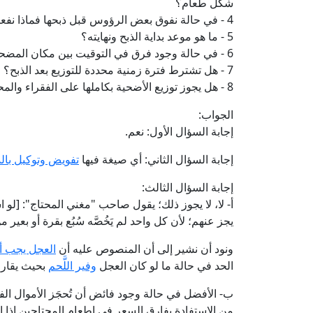
شكل طعام؟
4 - في حالة نفوق بعض الرؤوس قبل ذبحها فماذا نفعل؟
5 - ما هو موعد بداية الذبح ونهايته؟
6 - في حالة وجود فرق في التوقيت بين مكان المضحي ومكان الذبح فما هو حكم الشرع في ذلك؟
7 - هل تشترط فترة زمنية محددة للتوزيع بعد الذبح؟
8 - هل يجوز توزيع الأضحية بكاملها على الفقراء والمحتاجين دون الأكل منها أو إهداء جزء منها للأقارب والمعارف؟
الجواب:
إجابة السؤال الأول: نعم.
إجابة السؤال الثاني: أي صيغة فيها
تفويض وتوكيل بالذ
إجابة السؤال الثالث:
أ- لا، لا يجوز ذلك؛ يقول صاحب "مغني المحتاج": [لو
يجز عنهم؛ لأن كل واحد لم يَخُصَّه سُبُع بقرة أو بعير 
ونود أن نشير إلى أن المنصوص عليه أن
العجل يجب أن
الحد في حالة ما لو كان العجل
وفير اللَّحم
بحيث يقارب
ب- الأفضل في حالة وجود فائض أن تُحجَز الأموال الفائضة
من الاستفادة بفارق السعر في إطعام المحتاجين إذا ا