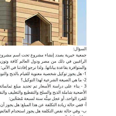
السؤال:
جمعية خيرية بصدد إنشاء مشروع تحت اسم مشروع الأ
الراغبين في ذلك من مصر ودول العالم كافة وتوزيعها
والمتوافرة بقاعدة بياناتها. ولذا نرجو إفادتنا في الآتي:
1- هل يجوز توكيل شخصية معنوية للقيام بالذبح والتوزيع نيابة عن الشخص الراغب في ذلك؟
2- ما هي الصيغة الشرعية لهذا التوكيل؟
3 - بناء على دراسة الأسعار تم تحديد مبلغ ثمانمائة
الأضحية شاملة الذبح والسلخ والتقطيع والتغليف والن
للفرد الواحد، أو عجل سِنُّه سنة لسبعة مُضَحِّين:
أ- ففي حالة زيادة التكلفة عن هذا المبلغ: هل يجوز أن
ب- وفي حالة نقص التكلفة هل يجوز استخدام الفائ