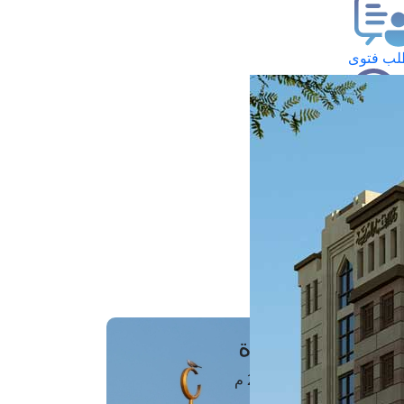
ب فتوى
تعلام عن فتوى
ز موعد
فتوى الهاتفية
َواقِيتُ الصَّـــلاة
اهرة · 07 أغسطس 2026 م