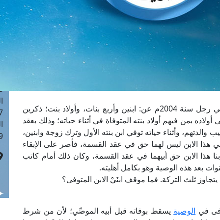
ا
 :41
ا
 :17
ا
 : 1
ا
8
ا
ما حكم الوصية للابن الذي توفي قبل أبيه؟ فقد توفي رجل سنة 2004م عن: ابنين وأربع بنات، وأولاد بنت؛ ذكرين
: 44
أولاده بمن فيهم أولاد بنته المتوفاة في أثناء حياته؛ وذلك بعقد
ا
لدتهم، وأثناء حياته توفي ابن بنته الأول وترك زوجة وابنين،
 :9
بني هذا الابن ليس لهما حق في عقد القسمة، فأصر على الإبقاء
ا هذا الابن حق أبيهما في عقد القسمة، وكان ذلك أمام كاتب
ات بعد هذه الوصية وهو بكامل أهليته.
ا يتجاوز ثلث التركة. فما موقف ابنَيْ الابن المتوفى؟
وفى في
الوصية
يسقط بوفاته قبل أبيه الموصِّي؛ لأن من شرط