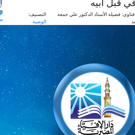
ي قبل أبيه
تاوى:
فضيلة الأستاذ الدكتور علي جمعة
التصنيف:
طل
د
الوصية
اس
حج
ال
م
الق