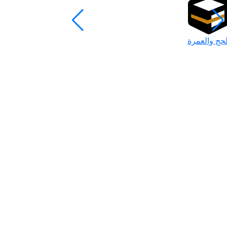
لحج والعمرة
رمضان