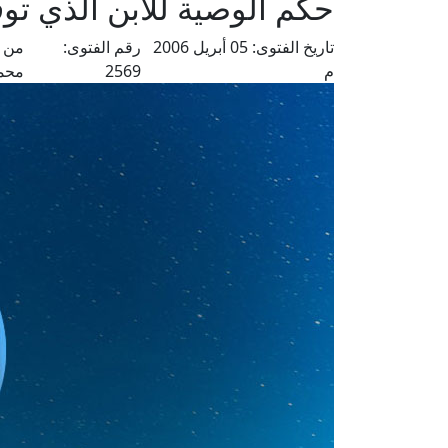
حكم الوصية للابن الذي توف
تاريخ الفتوى:
05 أبريل 2006
رقم الفتوى:
من ف
م
2569
محم