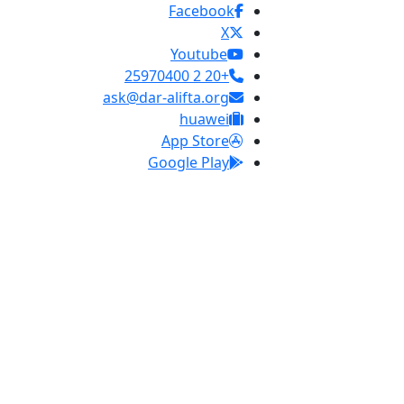
Facebook
X
Youtube
+20 2 25970400
ask@dar-alifta.org
huawei
App Store
Google Play