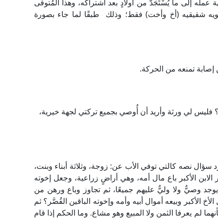
 إلى ما يُسْتَجَدُّ من أولادٍ بعد اشتراكه، وهذا المُتوفَّى
ويه شقيقيه (أخ وأخت) فقط؛ وذلك طبقًا لما جاء بصورة
إصابة تمنعه من الحركة.
 فليس لي ورثة وأريد أن أُوصي بجميع تركتي لجهة خيرية،
سؤال نصه كالتي توفي الأب عن: زوجة، وثلاثة أبناء وبنت،
الابن الأكبر باع مال أمه، وهي أراضٍ زراعية، وجعل إخوته
ا يوجد وصيٌّ ولا وليٌّ عليهم جميعًا، ثم تجاوز وباع ورهن من
لأخ الأكبر وبيعه أموال أبيه وأمه وإخوته الباقين القُصَّر؟ ثم
هما لم يعرفا الثمن ولا المبيع وهو مشاع. وما الحكم إذا قام