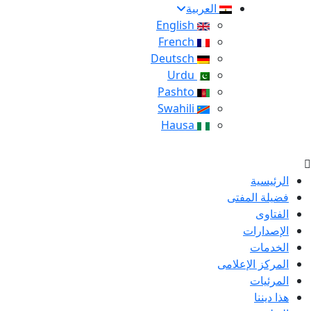
العربية
English
French
Deutsch
Urdu
Pashto
Swahili
Hausa
الرئيسية
فضيلة المفتى
الفتاوى
الإصدارات
الخدمات
المركز الإعلامى
المرئيات
هذا ديننا