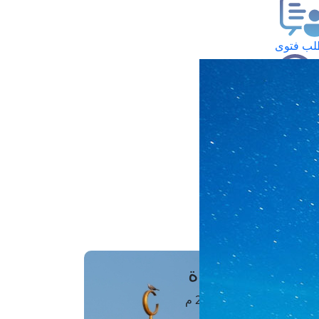
ب فتوى
تعلام عن فتوى
ز موعد
فتوى الهاتفية
َواقِيتُ الصَّـــلاة
اهرة · 07 أغسطس 2026 م