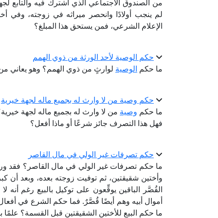
من الصندوق الاجتماعي الذي اشترك فيه والتابع لجهة عمله
لم ينجب أولادًا وانحصر ميراثه في زوجته، وفي أخ
الإعلام الشرعي، فمن يستحق هذا المبلغ؟
حكم الوصية لأحد الورثة من ذوي الهمم
ما حكم
الوصية
لوارثٍ من ذوي الهمم؟ وهو يعاني من 
حكم وصية من لا وارث له بجميع ماله لجهة خيرية
ما حكم
وصية
من لا وارث له بجميع ماله لجهة خيرية؟
فهل هذا التصرف جائز شرعًا أو ماذا أفعل؟
حكم تصرفات غير الولي في مال القاصر
ما حكم تصرفات غير الولي في مال القاصر؟ فقد ورد 
وأختين شقيقتين، ثم توفيت زوجته بعده، وبعد أن كبر 
القُصَّر الباقين يوقِّعون على توكيل بالبيع رغم أنه ل
أموال أبيه وهم أيضًا قُصَّرٌ. فما حكم الشرع في أفعال ا
ما حكم البيع للأختين الشقيقتين قبل القسمة؟ علمًا بأن