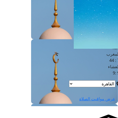
لفجر
4
لشروق
6
لظهر
1
لعصر
4:3
لمغرب
7 
لعشاء
9
عرض مواقيت الصلاة