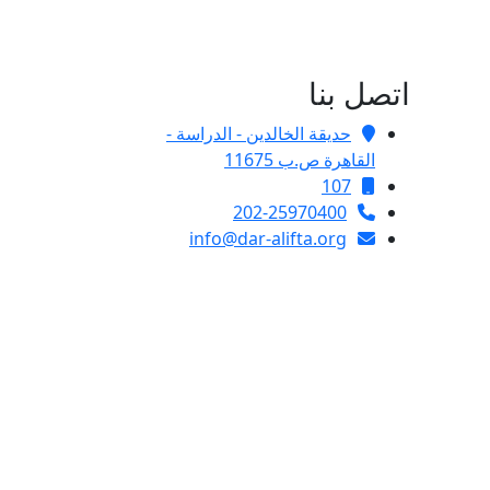
اتصل بنا
حديقة الخالدين - الدراسة -
القاهرة ص.ب 11675
107
202-25970400
info@dar-alifta.org