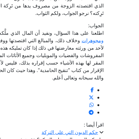
الذي اقتصدته الزوجة من مصروف يدها من تَرِكة ا
تَرِكته؟ نرجو الجواب، ولكم الثواب.
الجواب:
اطلعنا على هذا السؤال، ونفيد أن المال الذي ملَّك
ومجوهرات
وخلاف ذلك، والمبالغ التي اقتصدتها وو
لأحد من ورثته معارضتها في ذلك إذا كان تمليكه هذه 
المفروشات والفضيات والموبليات وجميع الأثاثات المو
المقر لها بهذه الأشياء حسب إقراره بذلك، فليس لأ
الإقرار من كتاب "تنقيح الحامدية". وهذا حيث كان ال
والله سبحانه وتعالى أعلم.
اقرأ أيضا :
حكم الديون التي على التركة