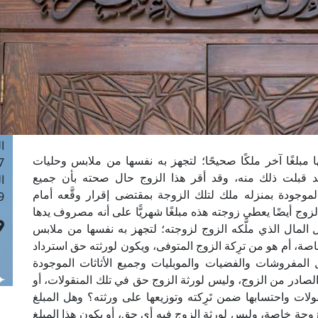
ا
 :40
ا
 :17
ا
 : 1
ا
8
ا
ا مبلغًا آخر ملكًا صحيحًا؛ لتجهز به نفسها من ملابس وحليات
: 45
قد قبلت ذلك منه، وقد أقر هذا الزوج حال صحته بأن جميع
ا
لموجودة بمنزله ملك لتلك الزوجة بمقتضى إقرار وقَّعه أمام
 :10
لزوج أيضًا يعطي زوجته هذه مبلغًا شهريًّا على أنه مصروف يدها
 المال الذي ملَّكه الزوج لزوجته؛ لتجهز به نفسها من ملابس
ة، أم هو من ترِكة الزوج المتوفى، ويكون لورثته حق استرداد
 المفروشات والفضيات والموبليات وجميع الأثاثات الموجودة
 الصادر من الزوج، وليس لورثة الزوج حق في تلك المنقولات، أو
لات واحتسابها ضمن تَرِكته وتوزيعها على ورثته؟ وهل المبلغ
وجة خاصة، وليس لورثة الزوج فيه أي حق، أو يكون هذا المبلغ