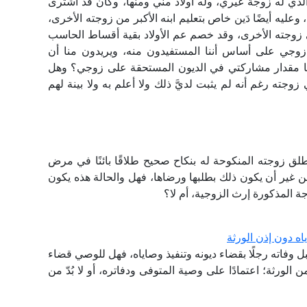
لذي له زوجة غيري، وله أولاد مني ومنها، وكان قد اشترى
عليه أيضًا دَين خاص بتعليم ابنه الأكبر من زوجته الأخرى،
خي زوجته الأخرى، وقد خصم عم الأولاد بقية أقساط الحاسب
وجي على أساس أننا المستفيدون منه، ويريدون منا أن
 وما مقدار مشاركتي في الديون المستحقة على زوجي؟ وهل
زوجته رغم أنه لم يثبت لديَّ ذلك ولا أعلم به ولا بينة لهم
زوجته المنكوحة له بنكاح صحيح طلاقًا بائنًا في مرض
من غير أن يكون ذلك بطلبها ورضاها، فهل والحالة هذه يكون
جة المذكورة إرث الزوجية، أم لا؟
ه دون إذن الورثة
بل وفاته رجلًا بقضاء ديونه وتنفيذ وصاياه، فهل للوصي قضاء
 الورثة؛ اعتمادًا على وصية المتوفى ودفاتره، أو لا بُدّ من