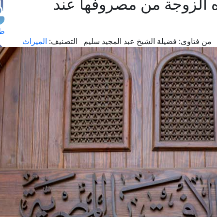
ه الزوجة من مصروفها عند
طل
من فتاوى:
فضيلة الشيخ عبد المجيد سليم
التصنيف:
الميراث
اس
حج
ال
م
الق