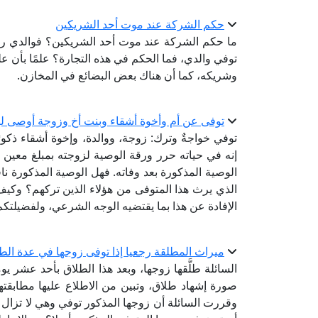
حكم الشركة عند موت أحد الشريكين
ما حكم الشركة عند موت أحد الشريكين؟ فوالدي رحمه
توفي والدي، فما الحكم في هذه التجارة؟ علمًا بأن ع
وشريكه، كما أن هناك بعض البضائع في المخازن.
توفى عن أم وأخوة أشقاء وبنت أخ وزوجة أوصى له
توفي خواجةٌ وترك: زوجة، ووالدة، وإخوة أشقاء ذكورً
إنه في حياته حرر ورقة الوصية لزوجته بمبلغ معين على
الوصية المذكورة بعد وفاته. فهل الوصية المذكورة ناف
الذي يرث هذا المتوفى من هؤلاء الذين تركهم؟ وكيف 
الإفادة عن هذا بما يقتضيه الوجه الشرعي، ولفضيلتك
ميراث المطلقة رجعيا إذا توفى زوجها في عدة الط
السائلة طلَّقها زوجها، وبعد هذا الطلاق بأحد عشر 
صورة إشهاد طلاق، وتبين من الاطلاع عليها مطابقتها ل
وقررت السائلة أن زوجها المذكور توفي وهي لا تزال 