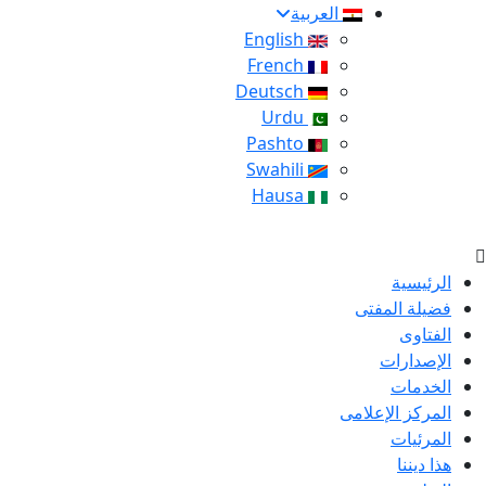
العربية
English
French
Deutsch
Urdu
Pashto
Swahili
Hausa
الرئيسية
فضيلة المفتى
الفتاوى
الإصدارات
الخدمات
المركز الإعلامى
المرئيات
هذا ديننا