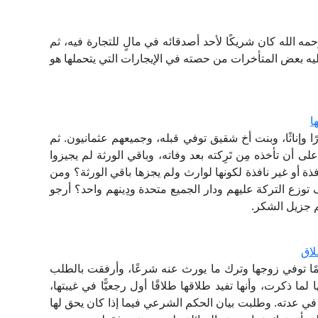
 الله كان شريكًا لأحد أصدقائه في مالٍ للتجارة فيه، ثم
ليه بعض المتأخرات من حصته في الإيجارات التي يتحملها هو
ا
ا وإناثًا، وبنت أخ شقيق توفي قبله، وجميعهم عثمانيون. ثم
 أن تأخذه مِن تَرِكته بعد وفاته، وباقي الورثة لم يجيزوا
ذة أو غير نافذة لكونها لوارث ولم يجزها باقي الورثة؟ ومن
توزع التركة عليهم ودار الجميع متحدة ودِينهم واحد؟ أرجو
م جزيل الشكر.
لاق
يومًا توفي زوجها وترك ما يورث عنه شرعًا، وأرفقت بالطلب
ما ذكرت، وأنها تفيد طلاقها طلاقًا أول رجعيًّا في غيبتها،
في عدته. وطلبت بيان الحكم الشرعي فيما إذا كان يحق لها