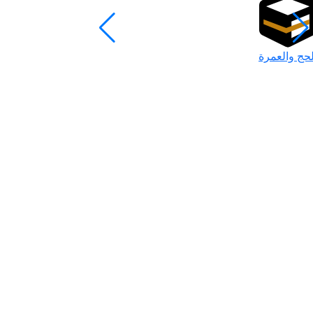
لحج والعمرة
رمضان