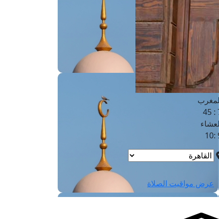
لفجر
4
لشروق
6
لظهر
1
لعصر
4:3
لمغرب
7 
لعشاء
9
عرض مواقيت الصلاة