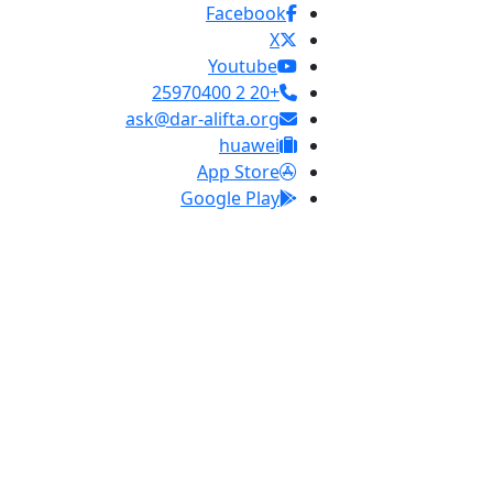
Facebook
X
Youtube
+20 2 25970400
ask@dar-alifta.org
huawei
App Store
Google Play