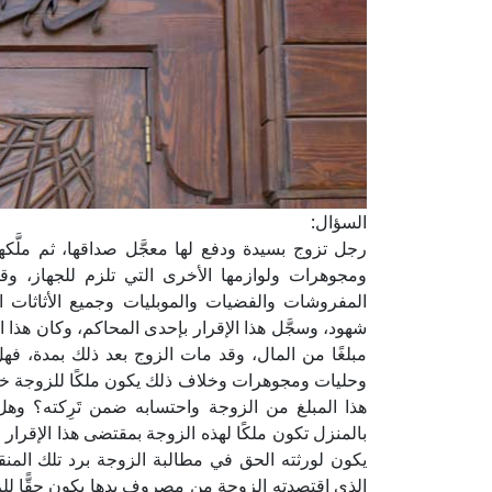
السؤال:
رجل تزوج بسيدة ودفع لها معجَّل صداقها، ثم ملَّكه
ومجوهرات ولوازمها الأخرى التي تلزم للجهاز، و
المفروشات والفضيات والموبليات وجميع الأثاثات ا
شهود، وسجَّل هذا الإقرار بإحدى المحاكم، وكان هذا ا
مبلغًا من المال، وقد مات الزوج بعد ذلك بمدة، فهل
وحليات ومجوهرات وخلاف ذلك يكون ملكًا للزوجة خاص
هذا المبلغ من الزوجة واحتسابه ضمن تَرِكته؟ وهل
بالمنزل تكون ملكًا لهذه الزوجة بمقتضى هذا الإقرار
يكون لورثته الحق في مطالبة الزوجة برد تلك المنقو
الذي اقتصدته الزوجة من مصروف يدها يكون حقًّا للز