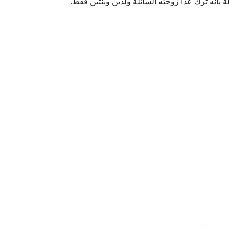
 بأنه ترك عدا زوجته السائلة ولدين وبنتين فقط.