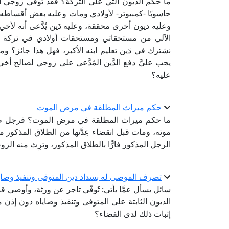
ما حكم الديون التي على التركة؟ فقد توفي زوجي ا
حاسوبًا -كمبيوتر- لأولادي ومات وعليه بعض أقساطه، و
وعليه ديون أخرى محققة، وعليه دَين يُدَّعى أنه لأ
الآلي من مستحقاتي ومستحقات أولادي في تركة ز
نشترك في دَين تعليم ابنه الأكبر، فهل هذا جائز؟
يجب عليَّ دفع الدَّين المُدَّعى على زوجي لصالح أخي 
عليه؟
حكم ميراث المطلقة في مرض الموت
ما حكم ميراث المطلقة في مرض الموت؟ فرجل طلق 
موته، ومات قبل انقضاء عِدَّتها من الطلاق المذكور 
الرجل المذكور فارًّا بالطلاق المذكور، وترِث منه الزو
تصرف الموصى له بسداد دين المتوفى وتنفيذ وصايا
سائل يسأل عمَّا يأتي: تُوفّي تاجر عن ورثة، وأوصى ق
الديون الثابتة على المتوفى وتنفيذ وصاياه دون إذن من
إثبات ذلك لدى القضاء؟