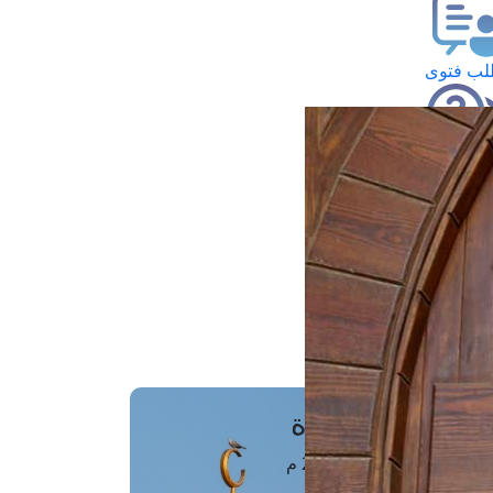
ب فتوى
تعلام عن فتوى
ز موعد
فتوى الهاتفية
َواقِيتُ الصَّـــلاة
اهرة · 06 أغسطس 2026 م