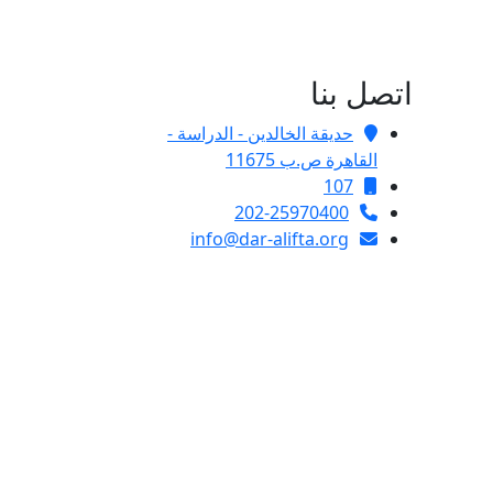
اتصل بنا
حديقة الخالدين - الدراسة -
القاهرة ص.ب 11675
107
202-25970400
info@dar-alifta.org