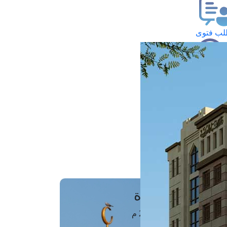
ب فتوى
تعلام عن فتوى
ز موعد
فتوى الهاتفية
َواقِيتُ الصَّـــلاة
اهرة · 07 أغسطس 2026 م