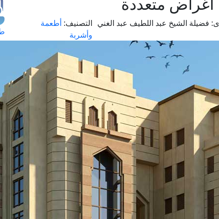
أغراض متعددة
ى:
فضيلة الشيخ عبد اللطيف عبد الغني
التصنيف:
أطعمة
طل
وأشربة
اس
حج
ال
م
الق