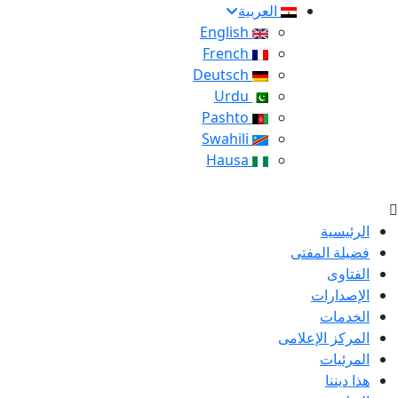
العربية
English
French
Deutsch
Urdu
Pashto
Swahili
Hausa
الرئيسية
فضيلة المفتى
الفتاوى
الإصدارات
الخدمات
المركز الإعلامى
المرئيات
هذا ديننا