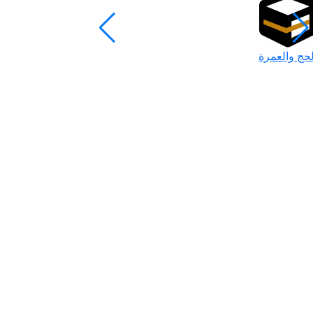
لحج والعمرة
رمضان