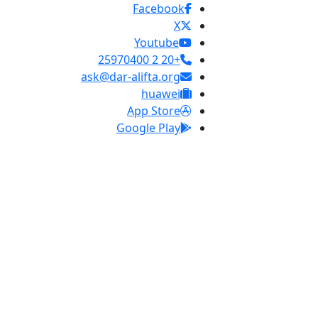
Facebook
X
Youtube
+20 2 25970400
ask@dar-alifta.org
huawei
App Store
Google Play