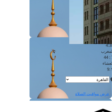
لفجر
4
لشروق
6
لظهر
1
لعصر
4:3
لمغرب
7 
لعشاء
9
عرض مواقيت الصلاة