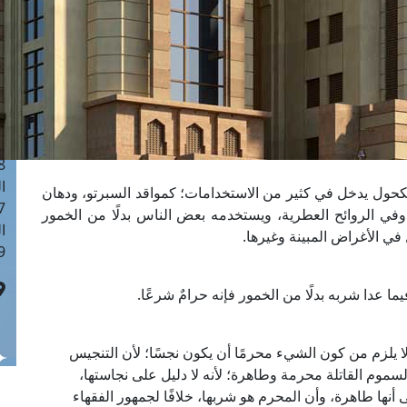
ا
 :41
ا
 :17
ا
 : 1
ا
8
ا
حول يدخل في كثير من الاستخدامات؛ كمواقد السبرتو، ودهان
: 44
 وفي الروائح العطرية، ويستخدمه بعض الناس بدلًا من الخمور
ا
 الأغراض المبينة وغيرها.
 :9
ا عدا شربه بدلًا من الخمور فإنه حرامٌ شرعًا.
لا يلزم من كون الشيء محرمًا أن يكون نجسًا؛ لأن التنجيس
وم القاتلة محرمة وطاهرة؛ لأنه لا دليل على نجاستها،
نها طاهرة، وأن المحرم هو شربها، خلافًا لجمهور الفقهاء