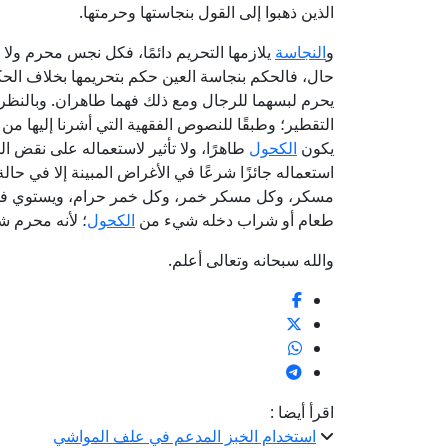
الذين ذهبوا إلى القول بنجاستها وحرمتها.
و
النجاسة
يلازمها التحريم دائمًا، فكل نجس محرم ول
حال، فالحكم بنجاسة العين حكم بتحريمها بخلاف الحكم
يحرم لبسهما للرجال ومع ذلك فهما طاهران. وبالنظر
التقطير؛ وطبقًا للنصوص الفقهية التي أشرنا إليها من 
يكون
الكحول
طاهرًا، ولا تأثير لاستعماله على نقض ال
استعماله جائزًا شرعًا في الأغراض المبينة إلا في حالة
مسكر، وكل مسكر خمر، وكل خمر حرام، ويستوي في ا
طعام أو شراب دخله شيء من
الكحول
؛ لأنه محرم ش
والله سبحانه وتعالى أعلم.
اقرأ أيضا :
استخدام الخبز المدعم في علف المواشي