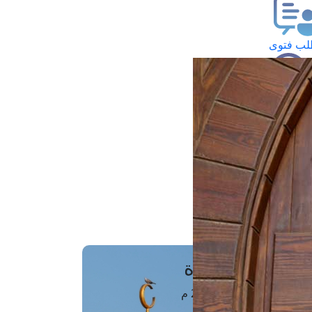
ب فتوى
تعلام عن فتوى
ز موعد
فتوى الهاتفية
َواقِيتُ الصَّـــلاة
اهرة · 07 أغسطس 2026 م