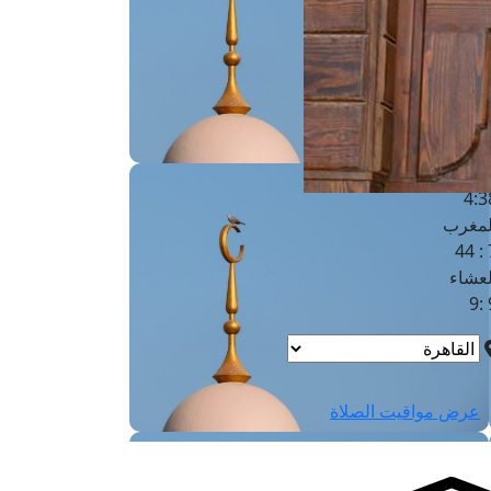
لفجر
4
لشروق
6
لظهر
1
لعصر
4:3
لمغرب
7 
لعشاء
9
عرض مواقيت الصلاة