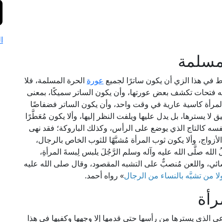
ا
مسلمة
َرط في هذا الزي أن يكون ساترًا لجميع
عورة
الحرة المسلمة، فلا
 فتحات تكشف بعض عورتها، وأن يكون الساتر سميكًا، بمعنى
المرأة كاسية عارية في وقت واحد، وأن يكون الساتر فضفاضًا
 يسترها، بل يدل عليها ويلفت النظر إليها، وألا يكون مُعَطَّرًا
ي نفسه كالتاج الذي يوضع على الرأس، وكذلك الباروكة؛ فقد نهى
لأزواج، وألا يكون ثوب المرأة مُشبَّهًا للثوب الخاص بالرجال،
ه صلَّى الله عليه وآله وسلم الرَّجُلَ يلبس لِبسةَ المرأةِ،
 والنسائي، واللعن مُنصبٌّ على التشبه المقصود، وقال صلى الله عليه
 ولا من تشبَّه بالنساء من الرجال
» رواه أحمد.
رأة
ي الذي يسترها من رأسها حتى قدمها إلا وجهها وكفيها في هذا