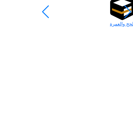
لحج والعمرة
رمضان