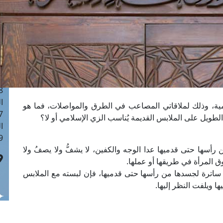
ا
 :41
ا
 :17
ا
 : 1
ا
8
ا
لامية، وذلك لملاقاتي المصاعب في الطرق والمواصلات، فما هو
: 44
لطويل على الملابس القديمة يُناسب الزي الإسلامي أو لا؟
ا
 :9
أسها حتى قدميها عدا الوجه والكفين، لا يشفُّ ولا يصفُ ولا
ق المرأة في طريقها أو عملها.
أة ساترة لجسدها من رأسها حتى قدميها، فإن لبسته مع الملابس
ها ويلفت النظر إليها.