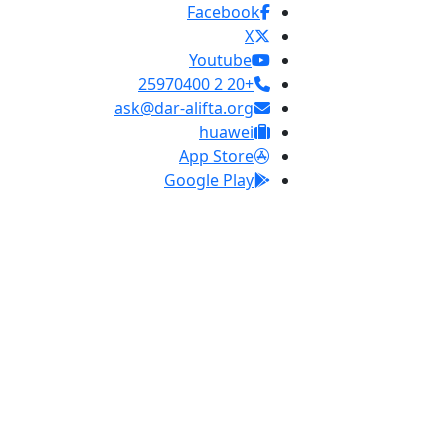
Facebook
X
Youtube
+20 2 25970400
ask@dar-alifta.org
huawei
App Store
Google Play