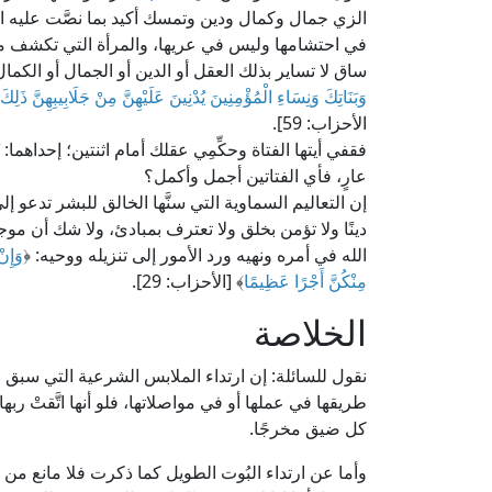
الزي جمال وكمال ودين وتمسك أكيد بما نصَّت عليه ال
في احتشامها وليس في عريها، والمرأة التي تكشف مف
ساق لا تساير بذلك العقل أو الدين أو الجمال أو الكما
وَبَنَاتِكَ وَنِسَاءِ الْمُؤْمِنِينَ يُدْنِينَ عَلَيْهِنَّ مِنْ جَلَابِيبِهِنَّ ذَلِك
الأحزاب: 59].
فقفي أيتها الفتاة وحكِّمِي عقلك أمام اثنتين؛ إحدا
عارٍ، فأي الفتاتين أجمل وأكمل؟
إن التعاليم السماوية التي سنَّها الخالق للبشر تدعو 
دينًا ولا تؤمن بخلق ولا تعترف بمبادئ، ولا شك أن موجا
الله في أمره ونهيه ورد الأمور إلى تنزيله ووحيه: ﴿
وَإِنْ
مِنْكُنَّ أَجْرًا عَظِيمًا
﴾ [الأحزاب: 29].
الخلاصة
نقول للسائلة: إن ارتداء الملابس الشرعية التي سبق و
طريقها في عملها أو في مواصلاتها، فلو أنها اتَّقتْ رب
كل ضيق مخرجًا.
وأما عن ارتداء البُوت الطويل كما ذكرت فلا مانع م