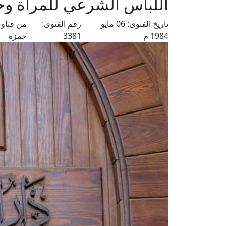
اللباس الشرعي للمرأة و
تاريخ الفتوى:
06 مايو
رقم الفتوى:
من فتاوى
1984 م
3381
حمزة