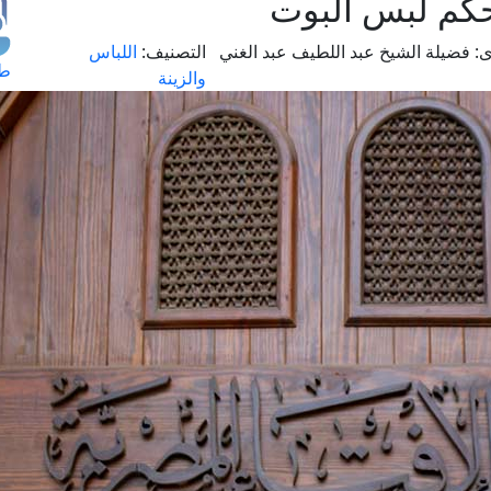
حكم لبس البوت
:
فضيلة الشيخ عبد اللطيف عبد الغني
التصنيف:
اللباس
طل
والزينة
اس
حج
ال
م
الق