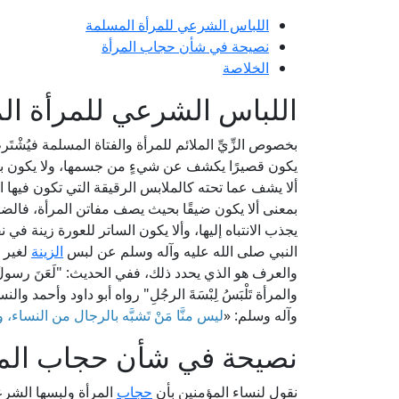
اللباس الشرعي للمرأة المسلمة
نصيحة في شأن حجاب المرأة
الخلاصة
اللباس الشرعي للمرأة ال
بخصوص الزِّيِّ الملائم للمرأة والفتاة المسلمة فيُشْت
يكون قصيرًا يكشف عن شيءٍ من جسمها، ولا يكون به
ألا يشف عما تحته كالملابس الرقيقة التي تكون فيها 
بمعنى ألا يكون ضيقًا بحيث يصف مفاتن المرأة، فالضيق لا
يجذب الانتباه إليها، وألا يكون الساتر للعورة زينة ف
النبي صلى الله عليه وآله وسلم عن لبس
الزينة
لغير ا
والعرف هو الذي يحدد ذلك، ففي الحديث: "لَعَنَ رسولُ الل
والمرأة تَلْبَسُ لِبْسَةَ الرجُلِ" رواه أبو داود وأحمد
وآله وسلم: «
ليس منَّا مَنْ تَشبَّه بالرجال من النساء،
نصيحة في شأن حجاب الم
نقول لنساء المؤمنين بأن
حجاب
المرأة ولبسها الشرع