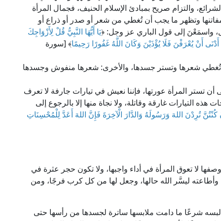
شرائع، والتزام صريح بمبادئ الإسلام الحنيف، فجمال المرأة
اتنها وتظهر ما يجب أن تُغطي من شعر أو صدر أو ذراع أو
ل، واسمَعْنَ إلى قول الباري عز وجل: ﴿
يَا أَيُّهَا النَّبِيُّ قُلْ لِأَزْوَاجِكَ
َ أَدْنَى أَنْ يُعْرَفْنَ فَلَا يُؤْذَيْنَ وَكَانَ اللَّهُ غَفُورًا رَحِيمًا
﴾ [سورة
هما: تُغطي شعرها وتستر جسدها، والأخرى: شعرها منفوش وجسدها
إلى أن تستر المرأة عورتها، فإننا نعيش في تيارات جارفة لا تعرف
ت هذه التيارات غارقة وقاتلة، ولا نجاة منها إلا بالرجوع إلى
 كُنْتُنَّ تُرِدْنَ اللهَ وَرَسُولَهُ وَالدَّارَ الْآخِرَةَ فَإِنَّ اللهَ أَعَدَّ لِلْمُحْسِنَاتِ
صفها لا تعوق المرأة في أداء واجبها، ولا تكون حجر عثرة في
ها وأطاعته ليسَّر الله حالها، وجعل لها من كل كرب فرجًا، ومن
ن لبسه شرعًا ما دامت ملابسها ساترة لجسدها من رأسها حتى