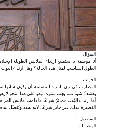
السؤال:
أنا موظفة لا أستطيع ارتداء الملابس الطويلة الإس
الطول المناسب لمثل هذه الحالة؟ وهل ارتداء البوت ا
الجواب:
المطلوب في زي المرأة المسلمة أن يكون ساترًا من ر
يكشفُ شيئًا مما يجب ستره، وهو على هذا النحو لا يعو
أما ارتداء البُوت فجائزٌ شرعًا ما دامت ملابس المر
القصيرة فذلك غير جائز شرعًا؛ لأنه يحدد ويُفصِّل ساقي
التفاصيل....
المحتويات