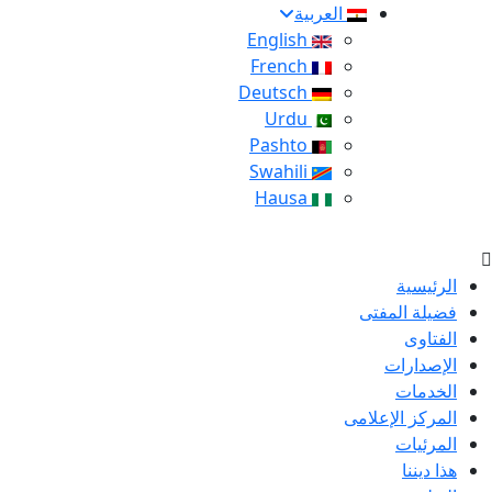
العربية
English
French
Deutsch
Urdu
Pashto
Swahili
Hausa
الرئيسية
فضيلة المفتى
الفتاوى
الإصدارات
الخدمات
المركز الإعلامى
المرئيات
هذا ديننا